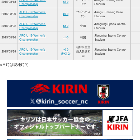
2015/08/18
○2-0
Championship
リア
Stadium
ウズベキス
AFC U-19 Women’s
Jiangsu Training Base
2015/08/20
○6-0
Championship
タン
Stadium
AFC U-19 Women’s
Jiangning Sports Centre
2015/08/22
○3-2
中国
Championship
Stadium
AFC U-19 Women’s
Jiangning Sports Centre
2015/08/26
○1-0
韓国
Championship
Stadium
朝鮮民主主
AFC U-19 Women’s
○0-0
Jiangning Sports Centre
2015/08/29
義人民共和
Championship
(PK4-2)
Stadium
国
※日時は現地時間