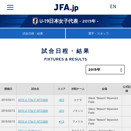
EN
U-19日本女子代表
- 2015年 -
試合日程・結果
選手・スタッフ
試合日程・結果
FIXTURES & RESULTS
公式記
開催日
試合名
スコア
対戦チーム
会場
録
Glenn "Mooch" Myernich
2015/02/11
2015 U-17女子 NTC招待
○8-0
カナダ
Field
Glenn "Mooch" Myernich
2015/02/13
2015 U-17女子 NTC招待
○2-0
メキシコ
Field
Glenn "Mooch" Myernich
2015/02/15
2015 U-17女子 NTC招待
●1-3
アメリカ
Field
オーストラ
AFC U-19 Women’s
Jiangsu Training Base