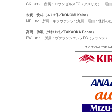
GK #12 所属：ロサンゼルスFC（アメリカ） 理
木實 快斗（ｺﾉﾐ ｶｲﾄ／KONOMI Kaito）
MF #2 所属：ギラヴァンツ北九州 理由：怪我の
高岡 伶颯（ﾀｶｵｶ ﾚﾝﾄ／TAKAOKA Rento）
FW #11 所属：ヴァランシエンヌFC（フランス）
JFA OFFICIAL
TOP PA