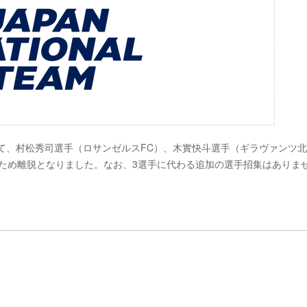
いて、村松秀司選手（ロサンゼルスFC）、木實快斗選手（ギラヴァンツ
ため離脱となりました。なお、3選手に代わる追加の選手招集はありま