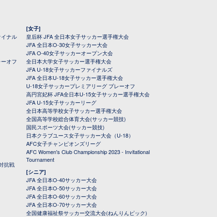
[女子]
ァイナル
皇后杯 JFA 全日本女子サッカー選手権大会
JFA 全日本O-30女子サッカー大会
JFA O-40女子サッカーオープン大会
レーオフ
全日本大学女子サッカー選手権大会
JFA U-18女子サッカーファイナルズ
JFA 全日本U-18女子サッカー選手権大会
U-18女子サッカープレミアリーグ プレーオフ
高円宮妃杯 JFA全日本U-15女子サッカー選手権大会
JFA U-15女子サッカーリーグ
全日本高等学校女子サッカー選手権大会
全国高等学校総合体育大会(サッカー競技)
国民スポーツ大会(サッカー競技)
日本クラブユース女子サッカー大会（U-18）
AFC女子チャンピオンズリーグ
AFC Women's Club Championship 2023 - Invitational
Tournament
対抗戦
[シニア]
JFA 全日本O-40サッカー大会
JFA 全日本O-50サッカー大会
JFA 全日本O-60サッカー大会
JFA 全日本O-70サッカー大会
全国健康福祉祭サッカー交流大会(ねんりんピック)