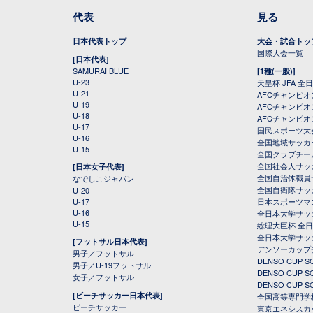
代表
見る
日本代表トップ
大会・試合トッ
国際大会一覧
[日本代表]
SAMURAI BLUE
[1種(一般)]
U-23
天皇杯 JFA 
U-21
AFCチャンピ
U-19
AFCチャンピオン
U-18
AFCチャンピオ
U-17
国民スポーツ大
U-16
全国地域サッカ
U-15
全国クラブチー
全国社会人サッ
[日本女子代表]
全国自治体職員
なでしこジャパン
全国自衛隊サッ
U-20
U-17
日本スポーツマ
U-16
全日本大学サッ
U-15
総理大臣杯 全
全日本大学サッ
[フットサル日本代表]
デンソーカップ
男子／フットサル
DENSO CUP
男子／U-19フットサル
DENSO CUP
女子／フットサル
DENSO CUP
[ビーチサッカー日本代表]
全国高等専門学
ビーチサッカー
東京エネシスカ