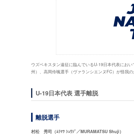
ウズベキスタン遠征に臨んでいるU-19日本代表にお
州）、高岡伶颯選手（ヴァランシエンヌFC）が怪我の
U-19日本代表 選手離脱
離脱選手
村松 秀司（ﾑﾗﾏﾂ ｼｭｳｼﾞ／MURAMATSU Shuji）