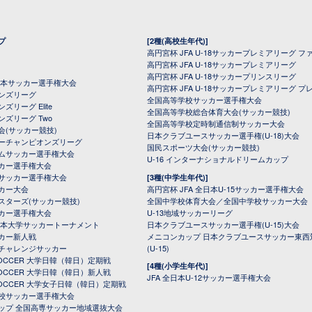
プ
[2種(高校生年代)]
高円宮杯 JFA U-18サッカープレミアリーグ フ
高円宮杯 JFA U-18サッカープレミアリーグ
高円宮杯 JFA U-18サッカープリンスリーグ
全日本サッカー選手権大会
高円宮杯 JFA U-18サッカープレミアリーグ プ
オンズリーグ
全国高等学校サッカー選手権大会
ズリーグ Elite
全国高等学校総合体育大会(サッカー競技)
ンズリーグ Two
全国高等学校定時制通信制サッカー大会
会(サッカー競技)
日本クラブユースサッカー選手権(U-18)大会
ーチャンピオンズリーグ
国民スポーツ大会(サッカー競技)
ムサッカー選手権大会
U-16 インターナショナルドリームカップ
カー選手権大会
サッカー選手権大会
[3種(中学生年代)]
カー大会
高円宮杯 JFA 全日本U-15サッカー選手権大会
スターズ(サッカー競技)
全国中学校体育大会／全国中学校サッカー大会
カー選手権大会
U-13地域サッカーリーグ
日本大学サッカートーナメント
日本クラブユースサッカー選手権(U-15)大会
カー新人戦
メニコンカップ 日本クラブユースサッカー東西
チャレンジサッカー
(U-15)
 SOCCER 大学日韓（韓日）定期戦
[4種(小学生年代)]
 SOCCER 大学日韓（韓日）新人戦
JFA 全日本U-12サッカー選手権大会
 SOCCER 大学女子日韓（韓日）定期戦
校サッカー選手権大会
ップ 全国高専サッカー地域選抜大会