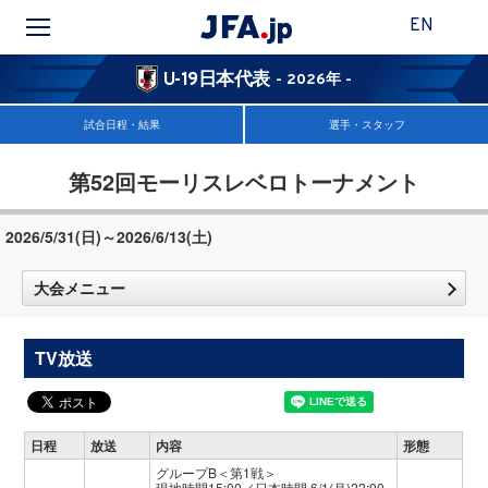
EN
U-19日本代表
- 2026年 -
試合日程・結果
選手・スタッフ
第52回モーリスレベロトーナメント
2026/5/31(日)～2026/6/13(土)
大会メニュー
TV放送
日程
放送
内容
形態
グループB＜第1戦＞
現地時間15:00／日本時間 6/1(月)22:00