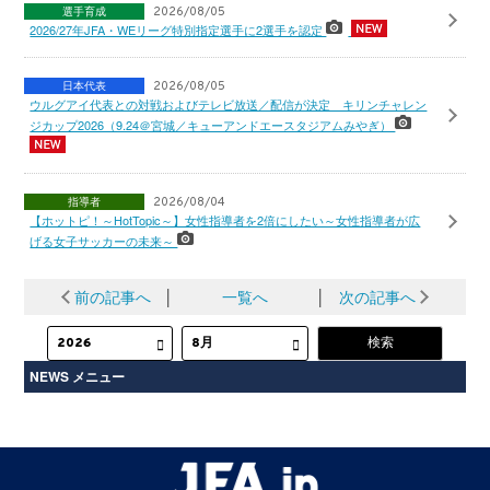
選手育成
2026/08/05
2026/27年JFA・WEリーグ特別指定選手に2選手を認定
日本代表
2026/08/05
ウルグアイ代表との対戦およびテレビ放送／配信が決定 キリンチャレン
ジカップ2026（9.24＠宮城／キューアンドエースタジアムみやぎ）
指導者
2026/08/04
【ホットピ！～HotTopic～】女性指導者を2倍にしたい～女性指導者が広
げる女子サッカーの未来～
前の記事へ
│
一覧へ
│
次の記事へ
NEWS メニュー