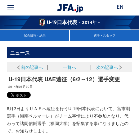
EN
U-19日本代表
- 2014年 -
試合日程・結果
選手・スタッフ
ニュース
前の記事へ
│
一覧へ
│
次の記事へ
U-19日本代表 UAE遠征（6/2～12）選手変更
2014年05月30日
6月2日よりＵＡＥへ遠征を行うU-19日本代表において、宮市剛
選手（湘南ベルマーレ）がチーム事情により不参加となり、代
わって諸岡佑輔選手（福岡大学）を招集する事になりましたの
で、お知らせします。