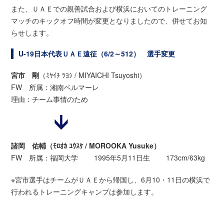
また、ＵＡＥでの親善試合および横浜においてのトレーニング
マッチのキックオフ時間が変更となりましたので、併せてお知
らせします。
U-19日本代表ＵＡＥ遠征（6/2～512） 選手変更
宮市 剛
（ﾐﾔｲﾁ ﾂﾖｼ / MIYAICHI Tsuyoshi）
FW 所属：湘南ベルマーレ
理由：チーム事情のため
諸岡 佑輔（ﾓﾛｵｶ ﾕｳｽｹ / MOROOKA Yusuke）
FW 所属：福岡大学 1995年5月11日生 173cm/63kg
※宮市選手はチームがＵＡＥから帰国し、6月10・11日の横浜で
行われるトレーニングキャンプは参加します。