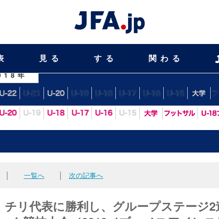
表
見る
する
関わる
018年
│
一覧へ
│
次の記事へ
表 チリ代表に勝利し、グループステージ2