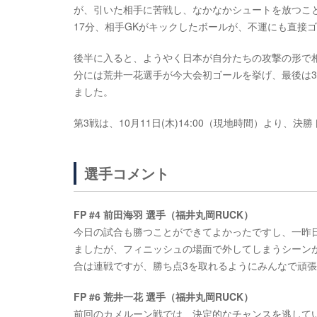
が、引いた相手に苦戦し、なかなかシュートを放つこ
17分、相手GKがキックしたボールが、不運にも直接ゴ
後半に入ると、ようやく日本が自分たちの攻撃の形で相
分には荒井一花選手が今大会初ゴールを挙げ、最後は3
ました。
第3戦は、10月11日(木)14:00（現地時間）より
選手コメント
FP #4 前田海羽 選手（福井丸岡RUCK）
今日の試合も勝つことができてよかったですし、一昨
ましたが、フィニッシュの場面で外してしまうシーン
合は連戦ですが、勝ち点3を取れるようにみんなで頑
FP #6 荒井一花 選手（福井丸岡RUCK）
前回のカメルーン戦では、決定的なチャンスを逃して