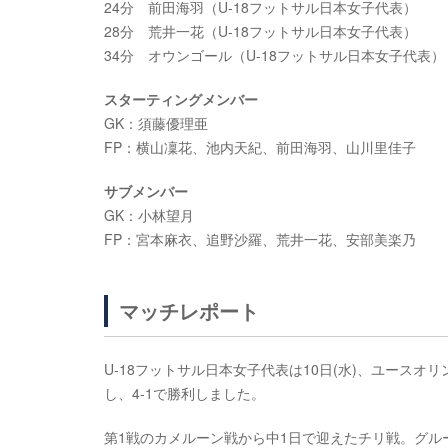
24分 前田海羽（U-18フットサル日本女子代表）
28分 荒井一花（U-18フットサル日本女子代表）
34分 オウンゴール（U-18フットサル日本女子代表）
スターティングメンバー
GK：須藤優理亜
FP：横山凜花、池内天紀、前田海羽、山川里佳子
サブメンバー
GK：小林望月
FP：宮本麻衣、追野沙羅、荒井一花、安部美楽乃
マッチレポート
U-18フットサル日本女子代表は10日(水)、ユースオ
し、4-1で勝利しました。
第1戦のカメルーン戦から中1日で迎えたチリ戦。グ