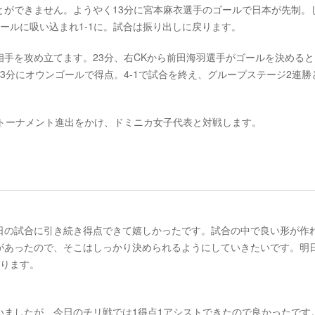
とができません。ようやく13分に宮本麻衣選手のゴールで日本が先制。
ールに吸い込まれ1-1に。試合は振り出しに戻ります。
手を攻め立てます。23分、右CKから前田海羽選手がゴールを決めると
3分にオウンゴールで得点。4-1で試合を終え、グループステージ2連勝
、決勝トーナメント進出をかけ、ドミニカ女子代表と対戦します。
日の試合に引き続き得点できて嬉しかったです。試合の中で良い形が作
があったので、そこはしっかり決められるようにしていきたいです。明
張ります。
いましたが、今日のチリ戦では1得点1アシストできたので良かったです