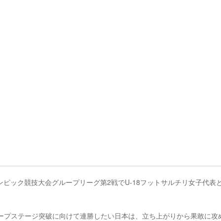
リンピック競技大会グループリーグ第2戦でU-18フットサルチリ女子代表
ループステージ突破に向けて連勝したい日本は、立ち上がりから果敢に攻