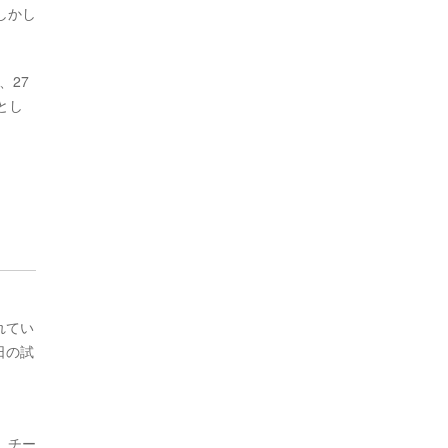
しかし
、27
とし
れてい
日の試
。チー