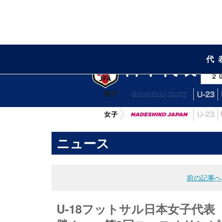
代
日本代表
2
ニュース
前の記事へ
U-18フットサル日本女子代