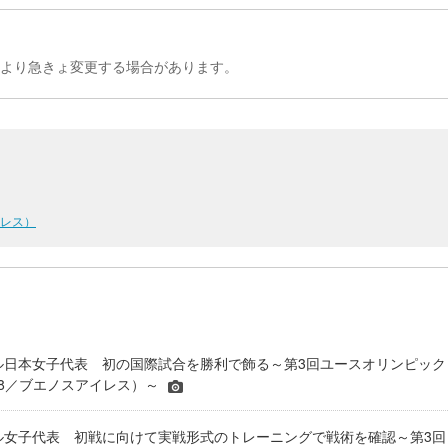
により急きょ変更する場合があります。
イレス）
サル日本女子代表 初の国際試合を勝利で飾る～第3回ユースオリンピック
18／ブエノスアイレス）～
サル女子代表 初戦に向けて実戦形式のトレーニングで戦術を確認～第3回