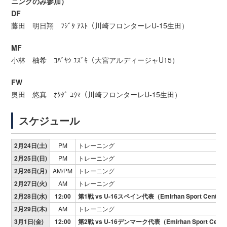
ニングのみ参加）
DF
藤田 明日翔 ﾌｼﾞﾀ ｱｽﾄ（川崎フロンターレU-15生田）
MF
小林 柚希 ｺﾊﾞﾔｼ ﾕｽﾞｷ（大宮アルディージャU15）
FW
奥田 悠真 ｵｸﾀﾞ ﾕｳﾏ（川崎フロンターレU-15生田）
スケジュール
2月24日(土)
PM
トレーニング
2月25日(日)
PM
トレーニング
2月26日(月)
AM/PM
トレーニング
2月27日(火)
AM
トレーニング
2月28日(水)
12:00
第1戦 vs U-16スペイン代表（Emirhan Sport Center
2月29日(木)
AM
トレーニング
3月1日(金)
12:00
第2戦 vs U-16デンマーク代表（Emirhan Sport Cent