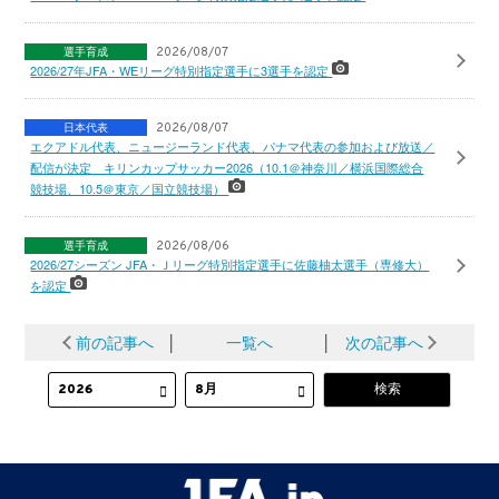
選手育成
2026/08/07
2026/27年JFA・WEリーグ特別指定選手に3選手を認定
日本代表
2026/08/07
エクアドル代表、ニュージーランド代表、パナマ代表の参加および放送／
配信が決定 キリンカップサッカー2026（10.1＠神奈川／横浜国際総合
競技場、10.5＠東京／国立競技場）
選手育成
2026/08/06
2026/27シーズン JFA・Ｊリーグ特別指定選手に佐藤柚太選手（専修大）
を認定
前の記事へ
│
一覧へ
│
次の記事へ