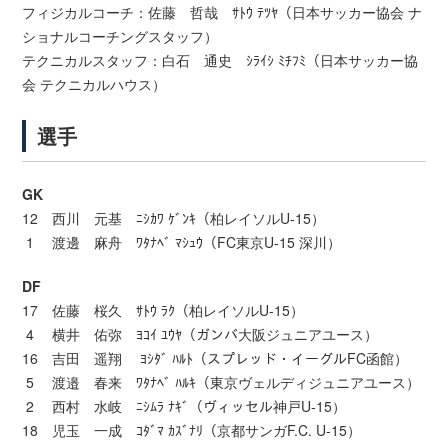
フィジカルコーチ：佐藤 哲哉 ｻﾄｳ ﾃﾂﾔ（日本サッカー協会 ナ
ショナルコーチングスタッフ）
テクニカルスタッフ：白石 通史 ｼﾗｲｼ ﾐﾁﾌﾐ（日本サッカー協
会 テクニカルハウス）
選手
GK
12 西川 元基 ﾆｼｶﾜ ｹﾞﾝｷ（柏レイソルU-15）
1 渡邊 麻舟 ﾜﾀﾅﾍﾞ ﾏｼｭｳ（FC東京U-15 深川）
DF
17 佐藤 桜久 ｻﾄｳ ﾗｸ（柏レイソルU-15）
4 横井 佑弥 ﾖｺｲ ﾕｳﾔ（ガンバ大阪ジュニアユース）
16 吉田 遥翔 ﾖｼﾀﾞ ﾊﾙﾄ（スプレッド・イーグルFC函館）
5 渡邉 春来 ﾜﾀﾅﾍﾞ ﾊﾙｷ（東京ヴェルディジュニアユース）
2 西村 水岐 ﾆｼﾑﾗ ﾅｷﾞ（ヴィッセル神戸U-15）
18 児玉 一成 ｺﾀﾞﾏ ｶｽﾞﾅﾘ（京都サンガF.C. U-15）