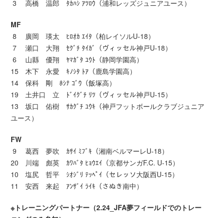
3 高橋 温郎 ﾀｶﾊｼ ｱﾂﾛｳ（浦和レッズジュニアユース）
MF
8 廣岡 瑛太 ﾋﾛｵｶ ｴｲﾀ（柏レイソルU-18）
7 瀬口 大翔 ｾｸﾞﾁ ﾀｲｶﾞ（ヴィッセル神戸U-18）
6 山縣 優翔 ﾔﾏｶﾞﾀ ﾕｳﾄ（静岡学園高）
15 木下 永愛 ｷﾉｼﾀ ﾄｱ（鹿島学園高）
14 保科 剛 ﾎｼﾅ ｺﾞｳ（飯塚高）
19 土井口 立 ﾄﾞｲｸﾞﾁ ﾘﾂ（ヴィッセル神戸U-15）
13 坂口 佑樹 ｻｶｸﾞﾁ ﾕｳｷ（神戸フットボールクラブジュニア
ユース）
FW
9 葛西 夢吹 ｶｻｲ ﾐﾌﾞｷ（湘南ベルマーレU-18）
20 川端 彪英 ｶﾜﾊﾞﾀ ﾋｮｳｴｲ（京都サンガF.C. U-15）
10 塩尻 哲平 ｼｵｼﾞﾘ ﾃｯﾍﾟｲ（セレッソ大阪西U-15）
11 安西 来起 ｱﾝｻﾞｲ ﾗｲｷ（さぬき南中）
※トレーニングパートナー（2.24_JFA夢フィールドでのトレー