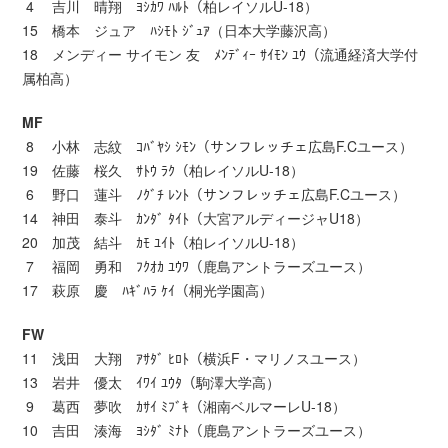
4 吉川 晴翔 ﾖｼｶﾜ ﾊﾙﾄ（柏レイソルU-18）
15 橋本 ジュア ﾊｼﾓﾄ ｼﾞｭｱ（日本大学藤沢高）
18 メンディー サイモン 友 ﾒﾝﾃﾞｨｰ ｻｲﾓﾝ ﾕｳ（流通経済大学付
属柏高）
MF
8 小林 志紋 ｺﾊﾞﾔｼ ｼﾓﾝ（サンフレッチェ広島F.Cユース）
19 佐藤 桜久 ｻﾄｳ ﾗｸ（柏レイソルU-18）
6 野口 蓮斗 ﾉｸﾞﾁ ﾚﾝﾄ（サンフレッチェ広島F.Cユース）
14 神田 泰斗 ｶﾝﾀﾞ ﾀｲﾄ（大宮アルディージャU18）
20 加茂 結斗 ｶﾓ ﾕｲﾄ（柏レイソルU-18）
7 福岡 勇和 ﾌｸｵｶ ﾕｳﾜ（鹿島アントラーズユース）
17 萩原 慶 ﾊｷﾞﾊﾗ ｹｲ（桐光学園高）
FW
11 浅田 大翔 ｱｻﾀﾞ ﾋﾛﾄ（横浜F・マリノスユース）
13 岩井 優太 ｲﾜｲ ﾕｳﾀ（駒澤大学高）
9 葛西 夢吹 ｶｻｲ ﾐﾌﾞｷ（湘南ベルマーレU-18）
10 吉田 湊海 ﾖｼﾀﾞ ﾐﾅﾄ（鹿島アントラーズユース）