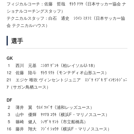
フィジカルコーチ：佐藤 哲哉 ｻﾄｳ ﾃﾂﾔ（日本サッカー協会 ナ
ショナルコーチングスタッフ）
テクニカルスタッフ：白石 通史 ｼﾗｲｼ ﾐﾁﾌﾐ（日本サッカー協
会 テクニカルハウス）
選手
GK
1 西川 元基 ﾆｼｶﾜ ｹﾞﾝｷ（柏レイソルU-18）
12 佐藤 陸斗 ｻﾄｳ ﾘｸﾄ（モンテディオ山形ユース）
21 エジケ 唯吹 ヴィンセントジュニア ｴｼﾞｹ ｲﾌﾞｷ ｳﾞｨﾝｾﾝﾄｼﾞｭﾆ
ｱ（サガン鳥栖ユース）
DF
2 薄井 翼 ｳｽｲ ﾂﾊﾞｻ（浦和レッズユース）
3 山中 優輝 ﾔﾏﾅｶ ﾕｳｷ（横浜F・マリノスユース）
5 篠崎 健人 ｼﾉｻﾞｷ ｹﾝﾄ（市立船橋高）
16 藤井 翔大 ﾌｼﾞｲ ｼｮｳﾀ（横浜F・マリノスユース）