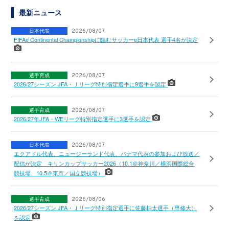
最新ニュース
日本代表
2026/08/07
FIFAe Continental Championshipに臨むサッカーe日本代表 選手4名が決定
選手育成
2026/08/07
2026/27シーズン JFA・Ｊリーグ特別指定選手に9選手を認定
選手育成
2026/08/07
2026/27年JFA・WEリーグ特別指定選手に3選手を認定
日本代表
2026/08/07
エクアドル代表、ニュージーランド代表、パナマ代表の参加および放送／
配信が決定 キリンカップサッカー2026（10.1＠神奈川／横浜国際総合
競技場、10.5＠東京／国立競技場）
選手育成
2026/08/06
2026/27シーズン JFA・Ｊリーグ特別指定選手に佐藤柚太選手（専修大）
を認定