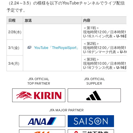
（2.24～3.5）の模様を以下のYouTubeチャンネルでライブ配信
予定です。
日程
放送
内容
＜第1戦＞
2/28(水)
現地時間12:00／日本時間18:
U-16スペイン代表 ×
U-16日
＜第2戦＞
3/1(金)
YouTube「TheRoyalSport」
現地時間12:00／日本時間18:
U-16デンマーク代表 ×
U-16
＜第3戦＞
3/4(月)
現地時間10:00／日本時間16:
U-16フランス代表 ×
U-16日
JFA OFFICIAL
JFA OFFICIAL
TOP PARTNER
SUPPLIER
JFA MAJOR PARTNER