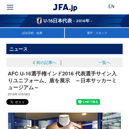
EN
U-16日本代表
- 2016年 -
試合日程・結果
選手・スタッフ
ニュース
前の記事へ
│
一覧へ
AFC U-16選手権インド2016 代表選手サイン入
りユニフォーム、盾を展示 ～日本サッカーミ
ュージアム～
2016年10月06日