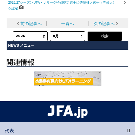
2026/27シーズン JFA・Ｊリーグ特別指定選手に佐藤柚太選手（専修大）
を認定
前の記事へ
│
一覧へ
│
次の記事へ
NEWS メニュー
代表