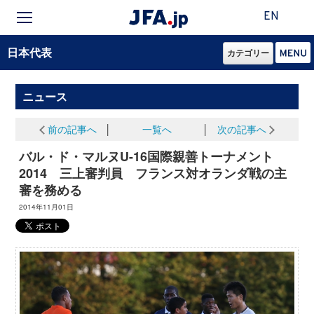
EN
日本代表
カテゴリー
ニュース
前の記事へ
│
一覧へ
│
次の記事へ
バル・ド・マルヌU-16国際親善トーナメント
2014 三上審判員 フランス対オランダ戦の主
審を務める
2014年11月01日