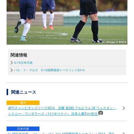
関連情報
U-15日本代表
バル・ド・マルヌ U-16国際親善トーナメント2014
関連ニュース
審判
AFCチャンピオンズリーグ2014 決勝 第2戦 アルヒラル 対 ウェスタン・
シドニー・ワンダラーズ（11/1＠リヤド） 日本人審判が担当
日本代表
U-15日本代表 バル・ド・マルヌU-16国際親善トーナメント2014 第2