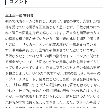
コメント
三上正一郎 審判員
初めて代表チームに帯同し、充実した環境の中で、充実した指
導を受けている選手を正直羨ましく思います。日数が経つにつ
れて選手の変化を身近で感じています。私自身も指導者の方々
の指導を横で観させていただき、選手達の成長を間近で感じる
と共に、「サッカー」という競技の理解が一層深まっていま
す。帯同審判員という立場で参加させていただいていますが、
普段なかなかこの様な長い時間の指導やトレーニングに関われ
る機会がない中で、大変ありがたい貴重な経験を積ませてもら
っていると思っています。昨日はフランス対オランダ戦の主審
を担当しました。U-15の年代ですが、球際の激しさ、相手への
アプローチスピード、勝ちにこだわる姿勢（試合全体はもちろ
ん、1対1の局面で）が大人の競技者とほぼ変わりはありません
でした。技術的な未熟さや戦術理解の部分での未熟さはありま
すが、一国の代表として負けられない、絶対に勝つんだという
気持ちが非常に良く伝わってきました。また、ファールを受け
たり、力の強いコンタクトを受けてバランスを崩しても、ボー