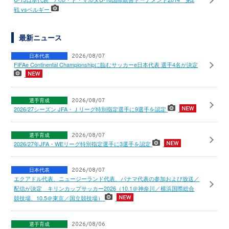
戦 vsベルギー
最新ニュース
日本代表
2026/08/07
FIFAe Continental Championshipに臨むサッカーe日本代表 選手4名が決定
選手育成
2026/08/07
2026/27シーズン JFA・Ｊリーグ特別指定選手に9選手を認定
選手育成
2026/08/07
2026/27年JFA・WEリーグ特別指定選手に3選手を認定
日本代表
2026/08/07
エクアドル代表、ニュージーランド代表、パナマ代表の参加および放送／
配信が決定 キリンカップサッカー2026（10.1＠神奈川／横浜国際総合
競技場、10.5＠東京／国立競技場）
選手育成
2026/08/06