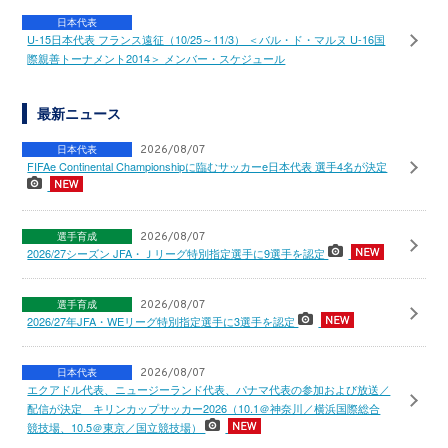
日本代表
U-15日本代表 フランス遠征（10/25～11/3） ＜バル・ド・マルヌ U-16国
際親善トーナメント2014＞ メンバー・スケジュール
最新ニュース
日本代表
2026/08/07
FIFAe Continental Championshipに臨むサッカーe日本代表 選手4名が決定
選手育成
2026/08/07
2026/27シーズン JFA・Ｊリーグ特別指定選手に9選手を認定
選手育成
2026/08/07
2026/27年JFA・WEリーグ特別指定選手に3選手を認定
日本代表
2026/08/07
エクアドル代表、ニュージーランド代表、パナマ代表の参加および放送／
配信が決定 キリンカップサッカー2026（10.1＠神奈川／横浜国際総合
競技場、10.5＠東京／国立競技場）