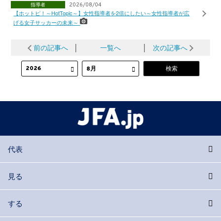
指導者
2026/08/04
【ホットピ！～HotTopic～】女性指導者を2倍にしたい～女性指導者が広
げる女子サッカーの未来～
前の記事へ
│
一覧へ
│
次の記事へ
代表
見る
する