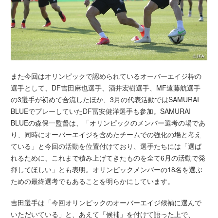
また今回はオリンピックで認められているオーバーエイジ枠の
選手として、DF吉田麻也選手、酒井宏樹選手、MF遠藤航選手
の3選手が初めて合流したほか、3月の代表活動ではSAMURAI
BLUEでプレーしていたDF冨安健洋選手も参加。SAMURAI
BLUEの森保一監督は、「オリンピックのメンバー選考の場であ
り、同時にオーバーエイジを含めたチームでの強化の場と考え
ている」と今回の活動を位置付けており、選手たちには「選ば
れるために、これまで積み上げてきたものを全て6月の活動で発
揮してほしい」とも表明。オリンピックメンバーの18名を選ぶ
ための最終選考でもあることを明らかにしています。
吉田選手は「今回オリンピックのオーバーエイジ候補に選んで
いただいている」と、あえて「候補」を付けて語った上で、