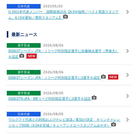
日本代表
2021/05/20
U-24日本代表メンバー 国際親善試合【6.5＠福岡／ベスト電器スタジア
ム、6.12＠愛知／豊田スタジアム】
最新ニュース
選手育成
2026/08/06
2026/27シーズン JFA・Ｊリーグ特別指定選手に佐藤柚太選手（専修大）
を認定
選手育成
2026/08/06
2026/27シーズン JFA・Ｊリーグ特別指定選手に2選手を認定
選手育成
2026/08/05
2026/27年JFA・WEリーグ特別指定選手に2選手を認定
日本代表
2026/08/05
ウルグアイ代表との対戦およびテレビ放送／配信が決定 キリンチャレン
ジカップ2026（9.24＠宮城／キューアンドエースタジアムみやぎ）