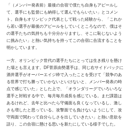
「（メンバー発表前）最後の合宿で僕たち自身もアピールし
て、選手にも監督にも納得して選んでもらいたい」とコメン
ト。自身もオリンピック代表として戦った経験から、「これか
ら若い選手が最後のアピールをしていくところなので、僕はそ
の選手たちの気持ちも十分分かりますし、そこに恥じないよう
に挑みたい」と熱い気持ちを持ってこの合宿に合流することを
明かしています。
一方、オリンピック世代の選手たちにとっては生き残りを懸け
た場とも言えます。DF菅原由勢選手は、同じ右サイドバックに
酒井選手がオーバーエイジ枠で入ったことを受けて「競争のあ
る世界で打ち勝っていかないといけないと、メンバー発表の時
点で感じていた」とした上で、「オランダリーグでいろいろな
選手と対戦する中で、毎月毎月成長を感じている。まだ課題は
あるけれど、去年と比べたら守備面も良くなっているし、激し
さも増したと思っている。攻撃面でも負けないようにして、攻
守両面で関わって自分らしさを出していきたい」と熱い意欲を
語り、この合宿に懸ける思いを新たにしている様子でした。