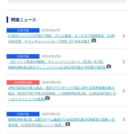
関連ニュース
日本代表
2021/05/27
U-24ホンジュラス代表と対戦 テレビ放送、キックオフ時間決定 U-24
日本代表 キリンチャレンジカップ2021【7.12＠大阪】
日本代表
2021/05/26
「#ドドドド怒涛の9連戦」キャンペーンスタート 【5.26～6.15】
SAMURAI BLUE/なでしこジャパン/U-24日本代表が19日間で9試合
社会貢献活動
2021/05/26
JFAのSDGsの取り組み 海洋プラスチック汚染に対する世界規模の取り
組み「RUN FOR THE OCEANS」にSAMURAI BLUE、U-24日本代表とサ
ッカーファミリーが参画
日本代表
2021/05/21
SAMURAI BLUE、2度のチーム編成でU-24日本代表がOA参加で活動～日
本代表、U-24日本代表メンバー発表～