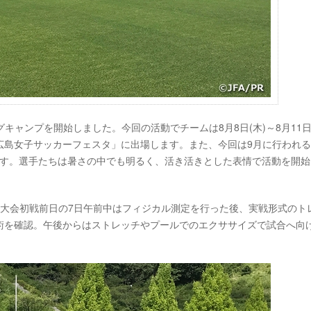
グキャンプを開始しました。今回の活動でチームは8月8日(木)～8月11日
W CUP 広島女子サッカーフェスタ」に出場します。また、今回は9月に行われる
ります。選手たちは暑さの中でも明るく、活き活きとした表情で活動を開
、大会初戦前日の7日午前中はフィジカル測定を行った後、実戦形式のト
術を確認。午後からはストレッチやプールでのエクササイズで試合へ向