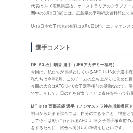
代表はU-16広島県選抜、オーストラリアのクラブチームGold
間中の8月9日(金)には、広島県の平和祈念資料館にて
U-16日本女子代表の初戦は8月8日(木)、エディオンス
選手コメント
DF ＃3 石川璃音 選手（JFAアカデミー福島）
今回は、私たちが目標としているAFC U-16女子選
私たちは今年2月、このチームの立ち上がりに決めた
今回の大会はAFC U-16女子選手権前の活動なので
です。そして、日の丸を背負うことに責任を持って行
MF ＃10 西郡茉優 選手（ノジマステラ神奈川相模原
明日から始まる試合では、自分のできること、得意と
して今回は9月に行われるAFC U-16女子選手権直
をするために、試合へ向けいい準備をしたいです。