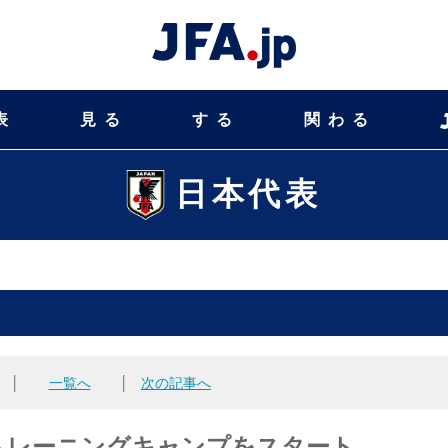
表
見る
する
関わる
日本代表
│
一覧へ
│
次の記事へ
でトレーニングキャンプをスタート