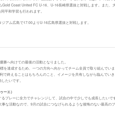
 Coast United FC U-16、U-16長崎県選抜と対戦します。また、
合同平和学習も行われます。
タジアム広島で17:00よりU-16広島県選抜と対戦します。
手権優勝へ向けての最後の活動となりました。
目標を達成するため、一つの方向へ向かってチーム全員で取り組んでい
、勝利で終えることはもちろんのこと、イメージを共有しながら臨んでい
動したいです。
ドゥーエ）
するプレーに全力でチャレンジして、試合の中で少しでも成長したいで
前の大事な活動なので、9月の試合につなげられるような後悔のない最高の