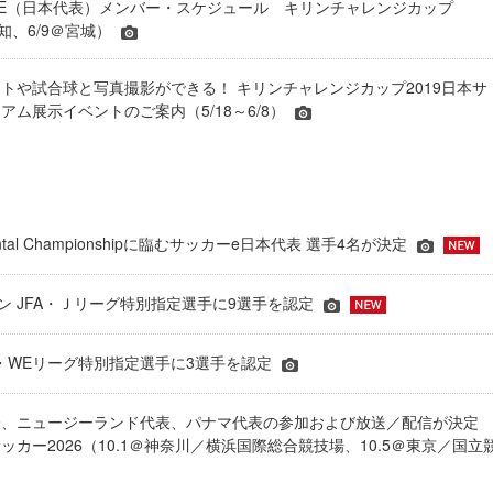
 BLUE（日本代表）メンバー・スケジュール キリンチャレンジカップ
愛知、6/9＠宮城）
トや試合球と写真撮影ができる！ キリンチャレンジカップ2019日本サ
アム展示イベントのご案内（5/18～6/8）
inental Championshipに臨むサッカーe日本代表 選手4名が決定
ーズン JFA・Ｊリーグ特別指定選手に9選手を認定
JFA・WEリーグ特別指定選手に3選手を認定
表、ニュージーランド代表、パナマ代表の参加および放送／配信が決
ッカー2026（10.1＠神奈川／横浜国際総合競技場、10.5＠東京／国立