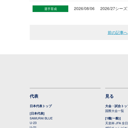
2026/08/06
2026/27
選手育成
前の記事へ
代表
見る
日本代表トップ
大会・試合トッ
国際大会一覧
[日本代表]
SAMURAI BLUE
[1種(一般)]
U-23
天皇杯 JFA 
U-21
AFCチャンピ