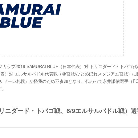
カップ2019 SAMURAI BLUE（日本代表）対 トリニダード・トバゴ
日本代表）対 エルサルバドル代表戦（＠宮城/ひとめぼれスタジアム宮城）に
道コンサドーレ札幌）が怪我のため不参加となり、代わって永井謙佑選手（F
す。
5トリニダード・トバゴ戦、6/9エルサルバドル戦）選