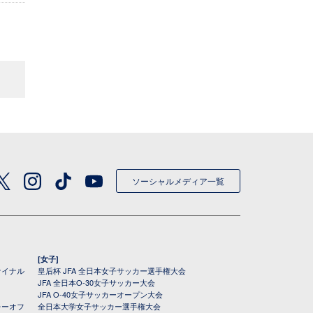
ソーシャルメディア一覧
[女子]
ァイナル
皇后杯 JFA 全日本女子サッカー選手権大会
JFA 全日本O-30女子サッカー大会
JFA O-40女子サッカーオープン大会
レーオフ
全日本大学女子サッカー選手権大会