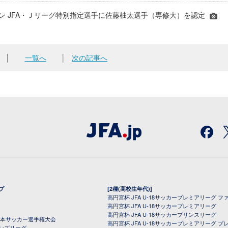
シーズン JFA・Ｊリーグ特別指定選手に佐藤柚太選手（専修大）を認定
│
一覧へ
│
次の記事へ
プ
[2種(高校生年代)]
高円宮杯 JFA U-18サッカープレミアリーグ フ
高円宮杯 JFA U-18サッカープレミアリーグ
高円宮杯 JFA U-18サッカープリンスリーグ
全日本サッカー選手権大会
高円宮杯 JFA U-18サッカープレミアリーグ プ
オンズリーグ