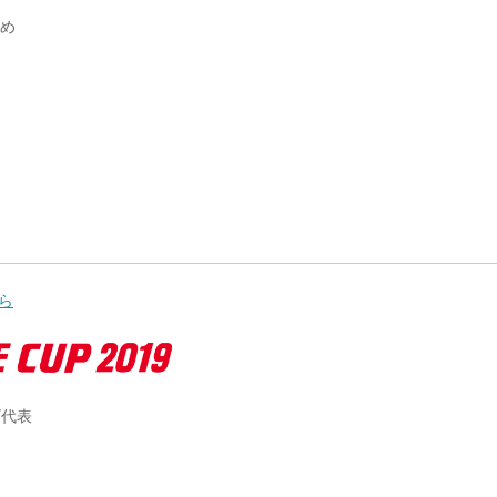
ため
g
ちら
ゴ代表
）