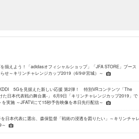
揃えよう！「adidasオフィシャルショップ」「JFA STORE」ブース
らせ～キリンチャレンジカップ2019（6/9＠宮城）～
IN × KDDI 5Gを見据えた新しい応援 第2弾！ 特別VRコンテンツ「The
向けた日本代表戦の舞台裏-」 6月9日「キリンチャレンジカップ2019」で
トを実施 ～JFATVにて15秒予告映像を本日先行配信～
手を日本代表に選出、森保監督「戦術の浸透を図りたい」～キリンチャ
9～