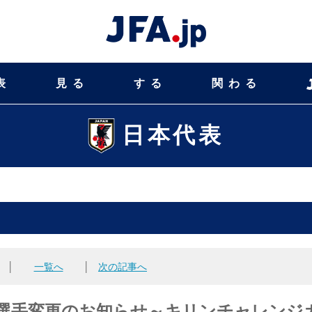
表
見る
する
関わる
日本代表
│
一覧へ
│
次の記事へ
代表）選手変更のお知らせ～キリンチャレンジ