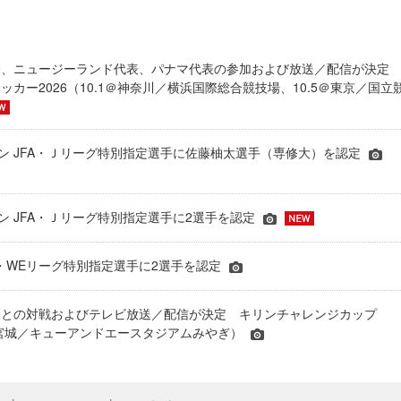
表、ニュージーランド代表、パナマ代表の参加および放送／配信が決
ッカー2026（10.1＠神奈川／横浜国際総合競技場、10.5＠東京／国立
シーズン JFA・Ｊリーグ特別指定選手に佐藤柚太選手（専修大）を認定
ーズン JFA・Ｊリーグ特別指定選手に2選手を認定
JFA・WEリーグ特別指定選手に2選手を認定
表との対戦およびテレビ放送／配信が決定 キリンチャレンジカップ
24＠宮城／キューアンドエースタジアムみやぎ）