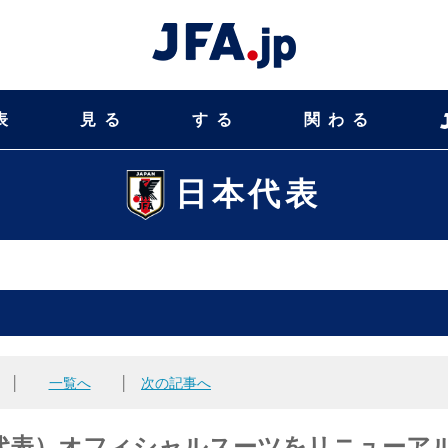
表
見る
する
関わる
日本代表
│
一覧へ
│
次の記事へ
代表）オフィシャルスーツをリニューア