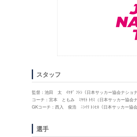
スタッフ
監督：池田 太 ｲｹﾀﾞ ﾌﾄｼ（日本サッカー協会ナシ
コーチ：宮本 ともみ ﾐﾔﾓﾄ ﾄﾓﾐ（日本サッカー協
GKコーチ：西入 俊浩 ﾆｼｲﾘ ﾄｼﾋﾛ（日本サッカ
選手