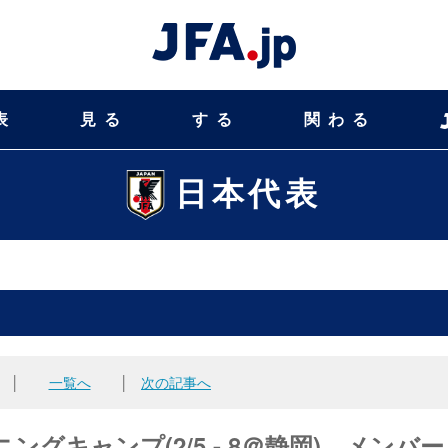
表
見る
する
関わる
日本代表
│
一覧へ
│
次の記事へ
ングキャンプ(2/5 - 8＠静岡) メンバ