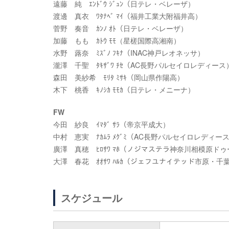
遠藤 純 ｴﾝﾄﾞｳ ｼﾞｭﾝ（日テレ・ベレーザ）
渡邊 真衣 ﾜﾀﾅﾍﾞ ﾏｲ（福井工業大附福井高）
菅野 奏音 ｶﾝﾉ ｵﾄ（日テレ・ベレーザ）
加藤 もも ｶﾄｳ ﾓﾓ（星槎国際高湘南）
水野 蕗奈 ﾐｽﾞﾉ ﾌｷﾅ（INAC神戸レオネッサ）
瀧澤 千聖 ﾀｷｻﾞﾜ ﾁｾ（AC長野パルセイロレディース
森田 美紗希 ﾓﾘﾀ ﾐｻｷ（岡山県作陽高）
木下 桃香 ｷﾉｼｶ ﾓﾓｶ（日テレ・メニーナ）
FW
今田 紗良 ｲﾏﾀﾞ ｻﾗ（帝京平成大）
中村 恵実 ﾅｶﾑﾗ ﾒｸﾞﾐ（AC長野パルセイロレディー
廣澤 真穂 ﾋﾛｻﾜ ﾏﾎ（ノジマステラ神奈川相模原ド
大澤 春花 ｵｵｻﾜ ﾊﾙｶ（ジェフユナイテッド市原・千葉
スケジュール