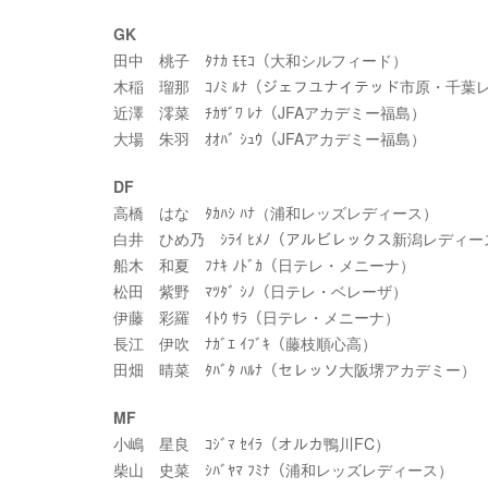
GK
田中 桃子 ﾀﾅｶ ﾓﾓｺ（大和シルフィード）
木稲 瑠那 ｺﾉﾐ ﾙﾅ（ジェフユナイテッド市原・千葉
近澤 澪菜 ﾁｶｻﾞﾜ ﾚﾅ（JFAアカデミー福島）
大場 朱羽 ｵｵﾊﾞ ｼｭｳ（JFAアカデミー福島）
DF
高橋 はな ﾀｶﾊｼ ﾊﾅ（浦和レッズレディース）
白井 ひめ乃 ｼﾗｲ ﾋﾒﾉ（アルビレックス新潟レディー
船木 和夏 ﾌﾅｷ ﾉﾄﾞｶ（日テレ・メニーナ）
松田 紫野 ﾏﾂﾀﾞ ｼﾉ（日テレ・ベレーザ）
伊藤 彩羅 ｲﾄｳ ｻﾗ（日テレ・メニーナ）
長江 伊吹 ﾅｶﾞｴ ｲﾌﾞｷ（藤枝順心高）
田畑 晴菜 ﾀﾊﾞﾀ ﾊﾙﾅ（セレッソ大阪堺アカデミー）
MF
小嶋 星良 ｺｼﾞﾏ ｾｲﾗ（オルカ鴨川FC）
柴山 史菜 ｼﾊﾞﾔﾏ ﾌﾐﾅ（浦和レッズレディース）