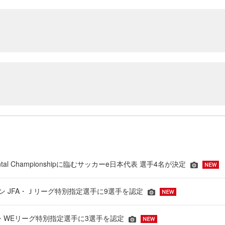
inental Championshipに臨むサッカーe日本代表 選手4名が決定
ーズン JFA・Ｊリーグ特別指定選手に9選手を認定
JFA・WEリーグ特別指定選手に3選手を認定