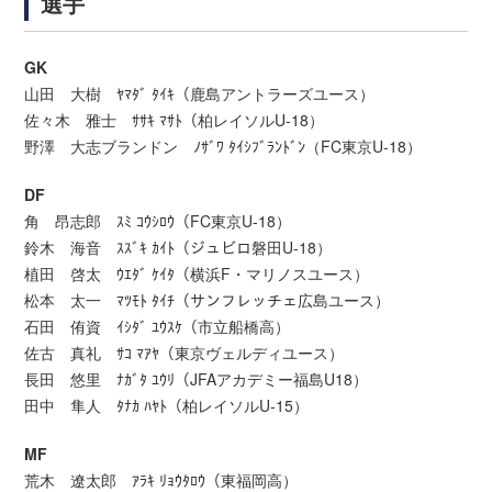
選手
GK
山田 大樹 ﾔﾏﾀﾞ ﾀｲｷ（鹿島アントラーズユース）
佐々木 雅士 ｻｻｷ ﾏｻﾄ（柏レイソルU-18）
野澤 大志ブランドン ﾉｻﾞﾜ ﾀｲｼﾌﾞﾗﾝﾄﾞﾝ（FC東京U-18）
DF
角 昂志郎 ｽﾐ ｺｳｼﾛｳ（FC東京U-18）
鈴木 海音 ｽｽﾞｷ ｶｲﾄ（ジュビロ磐田U-18）
植田 啓太 ｳｴﾀﾞ ｹｲﾀ（横浜F・マリノスユース）
松本 太一 ﾏﾂﾓﾄ ﾀｲﾁ（サンフレッチェ広島ユース）
石田 侑資 ｲｼﾀﾞ ﾕｳｽｹ（市立船橋高）
佐古 真礼 ｻｺ ﾏｱﾔ（東京ヴェルディユース）
長田 悠里 ﾅｶﾞﾀ ﾕｳﾘ（JFAアカデミー福島U18）
田中 隼人 ﾀﾅｶ ﾊﾔﾄ（柏レイソルU-15）
MF
荒木 遼太郎 ｱﾗｷ ﾘｮｳﾀﾛｳ（東福岡高）