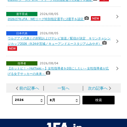
選手育成
2026/08/05
2026/27年JFA・WEリーグ特別指定選手に2選手を認定
日本代表
2026/08/05
ウルグアイ代表との対戦およびテレビ放送／配信が決定 キリンチャレン
ジカップ2026（9.24＠宮城／キューアンドエースタジアムみやぎ）
指導者
2026/08/04
【ホットピ！～HotTopic～】女性指導者を2倍にしたい～女性指導者が広
げる女子サッカーの未来～
前の記事へ
│
一覧へ
│
次の記事へ