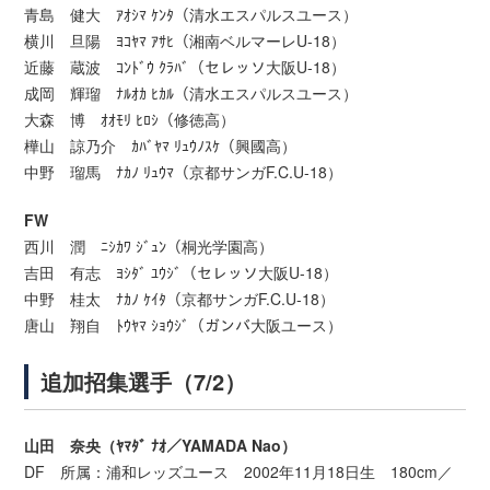
青島 健大 ｱｵｼﾏ ｹﾝﾀ（清水エスパルスユース）
横川 旦陽 ﾖｺﾔﾏ ｱｻﾋ（湘南ベルマーレU-18）
近藤 蔵波 ｺﾝﾄﾞｳ ｸﾗﾊﾞ（セレッソ大阪U-18）
成岡 輝瑠 ﾅﾙｵｶ ﾋｶﾙ（清水エスパルスユース）
大森 博 ｵｵﾓﾘ ﾋﾛｼ（修徳高）
樺山 諒乃介 ｶﾊﾞﾔﾏ ﾘｭｳﾉｽｹ（興國高）
中野 瑠馬 ﾅｶﾉ ﾘｭｳﾏ（京都サンガF.C.U-18）
FW
西川 潤 ﾆｼｶﾜ ｼﾞｭﾝ（桐光学園高）
吉田 有志 ﾖｼﾀﾞ ﾕｳｼﾞ（セレッソ大阪U-18）
中野 桂太 ﾅｶﾉ ｹｲﾀ（京都サンガF.C.U-18）
唐山 翔自 ﾄｳﾔﾏ ｼｮｳｼﾞ（ガンバ大阪ユース）
追加招集選手（7/2）
山田 奈央（ﾔﾏﾀﾞ ﾅｵ／YAMADA Nao）
DF 所属：浦和レッズユース 2002年11月18日生 180cm／