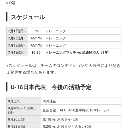
67kg
スケジュール
7月1日(日)
PM
トレーニング
7月2日(月)
AM/PM
トレーニング
7月3日(火)
AM/PM
トレーニング
7月4日(水)
10:30
トレーニングマッチ vs 流通経済大（1年）
※スケジュールは、チームのコンディションや天候等により急き
ょ変更する場合があります。
U-16日本代表 今後の活動予定
8月上旬
海外遠征
9月中旬～10月8日
直前合宿・AFC U-16選手権2018マレーシア
(月)
9月20日(木)
第1戦 vs U-16タイ代表
9月23日(日)
第2戦 vs U-16タジキスタン代表