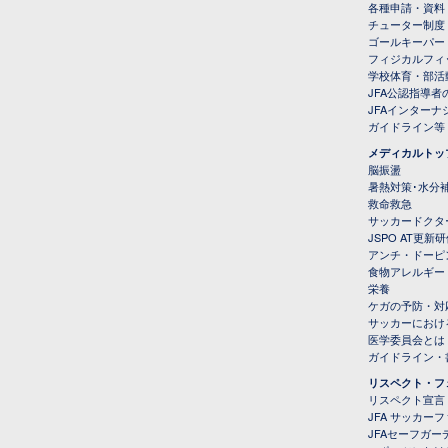
各種申請・資料
チューター制度
ゴールキーパー
フィジカルフィ
学校体育・部活
JFA公認指導者
JFAインター
ガイドライン等
メディカルトッ
脳振盪
暑熱対策･水分
救命救急
サッカードクタ
JSPO AT更新
アンチ・ドーピ
食物アレルギー
栄養
ケガの予防・対
サッカーにおけ
医学委員会とは
ガイドライン・書
リスペクト・フ
リスペクト宣言
JFA サッカー
JFAセーフガ