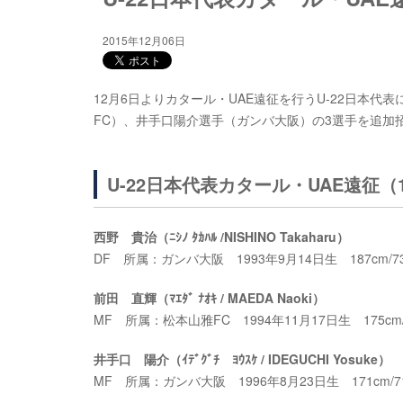
2015年12月06日
12月6日よりカタール・UAE遠征を行うU-22日本
FC）、井手口陽介選手（ガンバ大阪）の3選手を追加
U-22日本代表カタール・UAE遠征（
西野 貴治（ﾆｼﾉ ﾀｶﾊﾙ /NISHINO Takaharu）
DF 所属：ガンバ大阪 1993年9月14日生 187cm/73
前田 直輝（ﾏｴﾀﾞ ﾅｵｷ / MAEDA Naoki）
MF 所属：松本山雅FC 1994年11月17日生 175cm/
井手口 陽介（ｲﾃﾞｸﾞﾁ ﾖｳｽｹ / IDEGUCHI Yosuke）
MF 所属：ガンバ大阪 1996年8月23日生 171cm/71