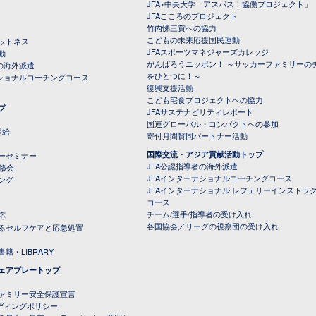
JFA×中央大学「アスパス！協働プロジェクト」
JFAこころのプロジェクト
竹内悌三賞への協力
こどもの未来応援国民運動
ットネス
JFAスポーツマネジャーズカレッジ
動
がんばろうニッポン！ ～サッカーファミリーの
の海外派遣
をひとつに！～
ナショナルコーチングコース
復興支援活動
こども宅食プロジェクトへの協力
プ
JFAサステナビリティレポート
（PDFファイル）
国連グローバル・コンパクトへの参加
補給
寄付月間賛同パートナー活動
国際交流・アジア貢献活動トップ
ーセミナー
JFA公認指導者の海外派遣
研修会
JFAインターナショナルコーチングコース
ング
JFAインターナショナル レフェリーインストラ
コース
チーム/選手/指導者の受け入れ
応
各国協会／リーグの視察団の受け入れ
るセルフケアと応急処置
籍・LIBRARY
ェアプレートップ
ファミリー安全保護宣言
ーディングポリシー