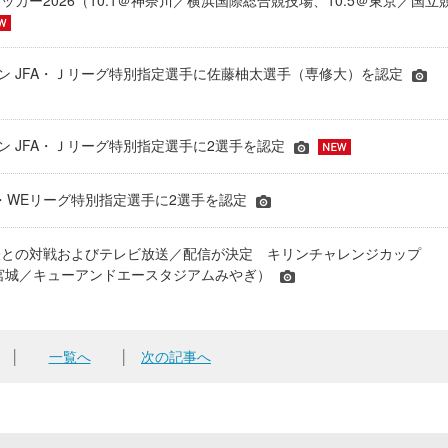
ッカー2026（10.1＠神奈川／横浜国際総合競技場、10.5＠東京／国立
シーズン JFA・Ｊリーグ特別指定選手に佐藤柚太選手（専修大）を認定
ーズン JFA・Ｊリーグ特別指定選手に2選手を認定
JFA・WEリーグ特別指定選手に2選手を認定
表との対戦およびテレビ放送／配信が決定 キリンチャレンジカップ
24＠宮城／キューアンドエースタジアムみやぎ）
│
一覧へ
│
次の記事へ