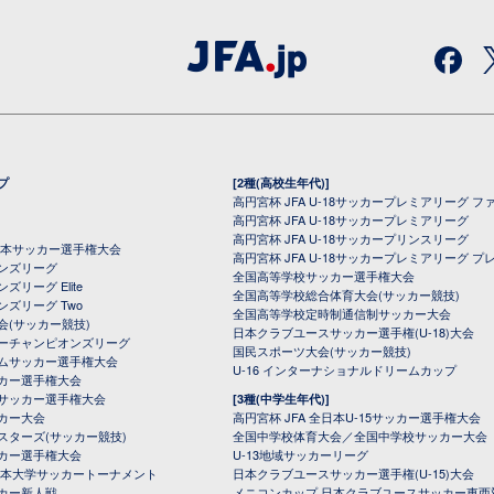
プ
[2種(高校生年代)]
高円宮杯 JFA U-18サッカープレミアリーグ フ
高円宮杯 JFA U-18サッカープレミアリーグ
高円宮杯 JFA U-18サッカープリンスリーグ
全日本サッカー選手権大会
高円宮杯 JFA U-18サッカープレミアリーグ プ
オンズリーグ
全国高等学校サッカー選手権大会
ズリーグ Elite
全国高等学校総合体育大会(サッカー競技)
ンズリーグ Two
全国高等学校定時制通信制サッカー大会
会(サッカー競技)
日本クラブユースサッカー選手権(U-18)大会
ーチャンピオンズリーグ
国民スポーツ大会(サッカー競技)
ムサッカー選手権大会
U-16 インターナショナルドリームカップ
カー選手権大会
サッカー選手権大会
[3種(中学生年代)]
カー大会
高円宮杯 JFA 全日本U-15サッカー選手権大会
スターズ(サッカー競技)
全国中学校体育大会／全国中学校サッカー大会
カー選手権大会
U-13地域サッカーリーグ
日本大学サッカートーナメント
日本クラブユースサッカー選手権(U-15)大会
カー新人戦
メニコンカップ 日本クラブユースサッカー東西