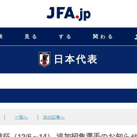
表
見る
する
関わる
日本代表
│
一覧へ
│
次の記事へ
遠征（12/6～14） 追加招集選手のお知ら