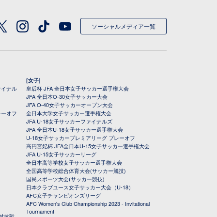
ソーシャルメディア一覧
[女子]
ァイナル
皇后杯 JFA 全日本女子サッカー選手権大会
JFA 全日本O-30女子サッカー大会
JFA O-40女子サッカーオープン大会
レーオフ
全日本大学女子サッカー選手権大会
JFA U-18女子サッカーファイナルズ
JFA 全日本U-18女子サッカー選手権大会
U-18女子サッカープレミアリーグ プレーオフ
高円宮妃杯 JFA全日本U-15女子サッカー選手権大会
JFA U-15女子サッカーリーグ
全日本高等学校女子サッカー選手権大会
全国高等学校総合体育大会(サッカー競技)
国民スポーツ大会(サッカー競技)
日本クラブユース女子サッカー大会（U-18）
AFC女子チャンピオンズリーグ
AFC Women's Club Championship 2023 - Invitational
Tournament
対抗戦