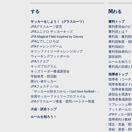
する
関わる
サッカーをしよう！（グラスルーツ）
審判トップ
JFAグラスルーツ宣言
審判委員会のビジ
JFAユニクロ サッカーキッズ
審判員とは？
JFA Magical Field Inspired by Disney
審判員・審判指
JFAなでしこひろば
審判員制度・資
JFAチャレンジゲーム
審判員紹介
キリンファミリーチャレンジカップ
審判登録者向け
ウォーキングフットボール
競技規則
JFAスクエア
ルールを知ろう
キッズプログラム
審判員の目標と
キッズリーダー養成講習会
指導者トップ
学校体育・部活動
指導者（コーチ
障がい者サッカー
指導者養成ダイ
JFAフェスティバル
「指導者養成講
「サッカーが好きだから～I just love football～」
講習会を受講す
全国サッカーファミリープロファイル
指導者養成講習
JFAグラスルーツ推進・賛同パートナー制度
リフレッシュ研
大会・試合トップ
フットボールカ
JFAサッカー指導
ルールを知ろう！
指導者向け教材
理念・意義・歴
登録・更新・昇