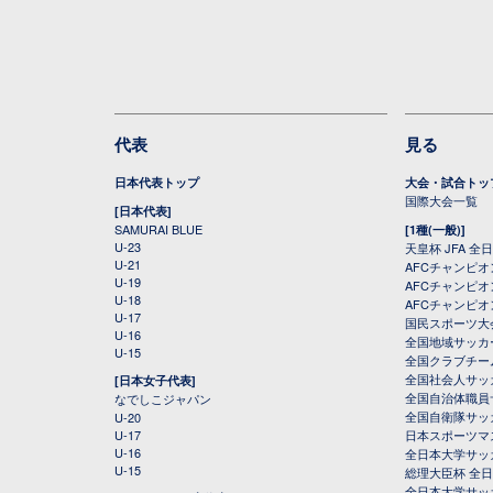
代表
見る
日本代表トップ
大会・試合トッ
国際大会一覧
[日本代表]
SAMURAI BLUE
[1種(一般)]
U-23
天皇杯 JFA 
U-21
AFCチャンピ
U-19
AFCチャンピオン
U-18
AFCチャンピオ
U-17
国民スポーツ大
U-16
全国地域サッカ
U-15
全国クラブチー
全国社会人サッ
[日本女子代表]
全国自治体職員
なでしこジャパン
全国自衛隊サッ
U-20
U-17
日本スポーツマ
U-16
全日本大学サッ
U-15
総理大臣杯 全
全日本大学サッ