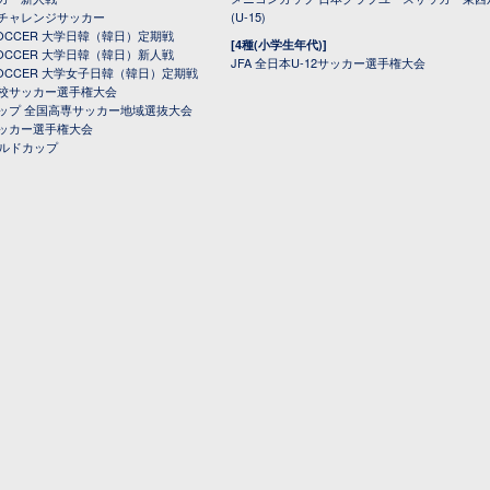
チャレンジサッカー
(U-15)
 SOCCER 大学日韓（韓日）定期戦
[4種(小学生年代)]
 SOCCER 大学日韓（韓日）新人戦
JFA 全日本U-12サッカー選手権大会
 SOCCER 大学女子日韓（韓日）定期戦
校サッカー選手権大会
ップ 全国高専サッカー地域選抜大会
ッカー選手権大会
ールドカップ