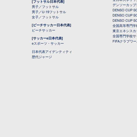
[フットサル日本代表]
デンソーカップ
男子／フットサル
DENSO CUP
男子／U-19フットサル
DENSO CUP
女子／フットサル
DENSO CUP
[ビーチサッカー日本代表]
全国高等専門学
ビーチサッカー
東京エネシスカ
全国専門学校サ
[サッカーe日本代表]
FIFAクラブワ
eスポーツ・サッカー
日本代表アイデンティティ
歴代ジャージ