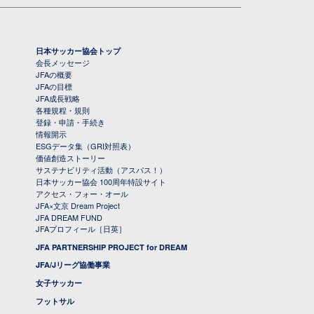
日本サッカー協会トップ
会長メッセージ
JFAの概要
JFAの目標
JFA成長戦略
各種規程・規則
登録・申請・手続き
情報開示
ESGデータ集（GRI対照表）
価値創造ストーリー
サステナビリティ活動（アスパス！）
日本サッカー協会 100周年特設サイト
アクセス・フォー・オール
JFA×文京 Dream Project
JFA DREAM FUND
JFAプロフィール［日英］
JFA PARTNERSHIP PROJECT for DREAM
JFA/Jリーグ協働事業
女子サッカー
フットサル