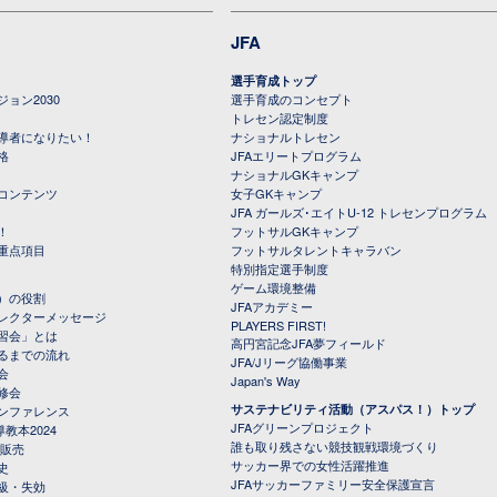
JFA
選手育成トップ
ョン2030
選手育成のコンセプト
トレセン認定制度
導者になりたい！
ナショナルトレセン
格
JFAエリートプログラム
ナショナルGKキャンプ
コンテンツ
女子GKキャンプ
JFA ガールズ･エイトU-12 トレセンプログラム
！
フットサルGKキャンプ
重点項目
フットサルタレントキャラバン
特別指定選手制度
ゲーム環境整備
）の役割
JFAアカデミー
レクターメッセージ
PLAYERS FIRST!
習会」とは
高円宮記念JFA夢フィールド
るまでの流れ
JFA/Jリーグ協働事業
会
Japan's Way
修会
サステナビリティ活動（アスパス！）トップ
ンファレンス
JFAグリーンプロジェクト
教本2024
誰も取り残さない競技観戦環境づくり
 販売
サッカー界での女性活躍推進
史
JFAサッカーファミリー安全保護宣言
級・失効