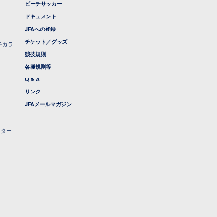
ビーチサッカー
ドキュメント
JFAへの登録
チケット／グッズ
チカラ
競技規則
各種規則等
Q & A
リンク
JFAメールマガジン
クター