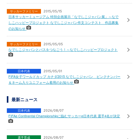
サッカーファミリー
2015/05/15
日本サッカーミュージアム 特別企画展示「なでしこジャパン展」～なで
しこハッピープロジェクト なでしこジャパン作文コンテスト 作品募集
のお知らせ
サッカーファミリー
2015/05/05
なでしこジャパンとパスをつなごう！～なでしこハッピープロジェクト
日本代表
2015/05/01
FIFA女子ワールドカップ カナダ2015 なでしこジャパン ピンクナンバー
＆ネーム入りユニフォーム着用のお知らせ
最新ニュース
日本代表
2026/08/07
FIFAe Continental Championshipに臨むサッカーe日本代表 選手4名が決定
選手育成
2026/08/07