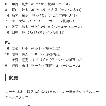
6 服部 剛大 ﾊｯﾄﾘ ﾀｹﾋﾛ (横浜FCユース)
8 梶山 幹太 ｶｼﾞﾔﾏ ｶﾝﾀ (名古屋グランパスU18)
14 崎村 祐丞 ｻｷﾑﾗ ﾕｳｽｹ (アビスパ福岡U-18)
7 菅 大輝 ｽｶﾞ ﾀﾞｲｷ (コンサドーレ札幌U-18)
4 渡辺 皓太 ﾜﾀﾅﾍﾞ ｺｳﾀ (東京ヴェルディユース)
16 田中 陸 ﾀﾅｶ ﾘｸ (柏レイソルU-15)
FW
15 高橋 利樹 ﾀｶﾊｼ ﾄｼｷ (埼玉栄高)
10 岩崎 悠人 ｲﾜｻｷ ﾕｳﾄ (京都橘高)
11 永澤 竜亮 ﾅｶﾞｻﾜ ﾘｮｳｽｹ (ヴィッセル神戸U-18)
9 齊藤 未月 ｻｲﾄｳ ﾐﾂｷ (湘南ベルマーレユース)
変更
コーチ 木村 康彦 ｷﾑﾗ ﾔｽﾋｺ (日本サッカー協会ナショナルコー
チングスタッフ)