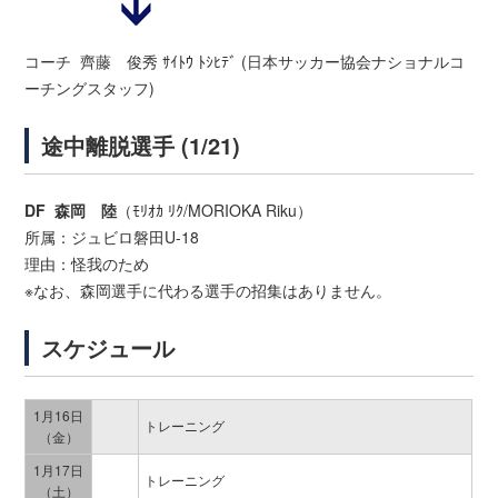
コーチ 齊藤 俊秀 ｻｲﾄｳ ﾄｼﾋﾃﾞ (日本サッカー協会ナショナルコ
ーチングスタッフ)
途中離脱選手 (1/21)
DF 森岡 陸
（ﾓﾘｵｶ ﾘｸ/MORIOKA Riku）
所属：ジュビロ磐田U-18
理由：怪我のため
※なお、森岡選手に代わる選手の招集はありません。
スケジュール
1月16日
トレーニング
（金）
1月17日
トレーニング
（土）