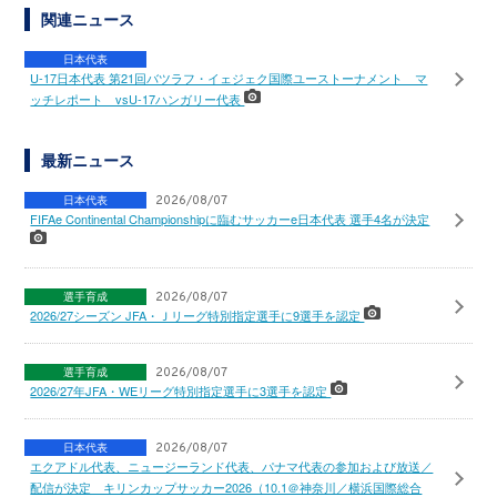
関連ニュース
日本代表
U-17日本代表 第21回バツラフ・イェジェク国際ユーストーナメント マ
ッチレポート vsU-17ハンガリー代表
最新ニュース
日本代表
2026/08/07
FIFAe Continental Championshipに臨むサッカーe日本代表 選手4名が決定
選手育成
2026/08/07
2026/27シーズン JFA・Ｊリーグ特別指定選手に9選手を認定
選手育成
2026/08/07
2026/27年JFA・WEリーグ特別指定選手に3選手を認定
日本代表
2026/08/07
エクアドル代表、ニュージーランド代表、パナマ代表の参加および放送／
配信が決定 キリンカップサッカー2026（10.1＠神奈川／横浜国際総合