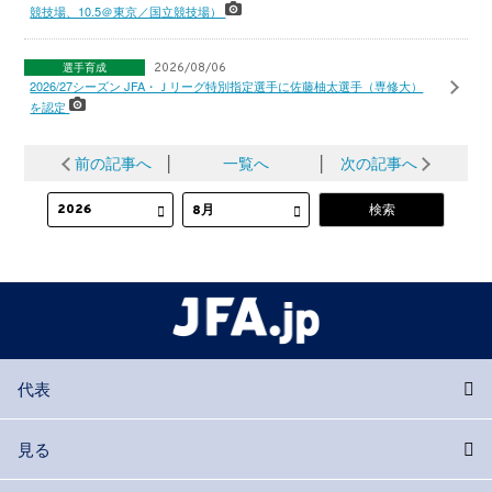
競技場、10.5＠東京／国立競技場）
選手育成
2026/08/06
2026/27シーズン JFA・Ｊリーグ特別指定選手に佐藤柚太選手（専修大）
を認定
前の記事へ
│
一覧へ
│
次の記事へ
代表
見る