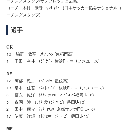
ーチングスタッフ/サンフレッチェ広島)
コーチ 木村 康彦 ｷﾑﾗ ﾔｽﾋｺ (日本サッカー協会ナショナルコ
ーチングスタッフ)
選手
GK
18 脇野 敦至 ﾜｷﾉ ｱﾂｼ (東福岡高)
1 千田 奎斗 ﾁﾀﾞ ｹｲﾄ (横浜F・マリノスユース)
DF
12 阿部 雅志 ｱﾍﾞ ﾏｻｼ (星稜高)
13 常本 佳吾 ﾂﾈﾓﾄ ｹｲｺﾞ (横浜F・マリノスユース)
3 冨安 健洋 ﾄﾐﾔｽ ﾀｹﾋﾛ (アビスパ福岡U-18)
5 森岡 陸 ﾓﾘｵｶ ﾘｸ (ジュビロ磐田U-18)
2 田中 康介 ﾀﾅｶ ｺｳｽｹ (京都サンガF.C.U-18)
17 伊藤 洋輝 ｲﾄｳ ﾋﾛｷ (ジュビロ磐田U-15)
MF