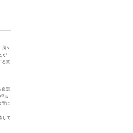
、我々
とが
する質
吉良選
の得点
位置に
指して