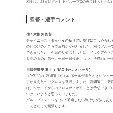
相手は、23日に行われるグループCの香港対ベトナム
監督・選手コメント
佐々木則夫 監督
チャイニーズ・タイペイの粘り強い攻守に苦しめられ
の仕掛けのところで反省点が残りました。同じグルー
できましたが、今日の反省点をもとに、ノックアウト
を高めるのが第一。一日一日修正しつつ、決勝戦が一
川澄奈穂美 選手（INAC神戸レオネッサ）
（2点目は）宮間選手からのボールが来たときにシュ
手が見えたのでクロスを選択しました。宮間選手、阪
は）左サイドからのクロスが上がることは予想できて
つけていようと思っていました。
グループステージを1位で通過したい気持ちが強くあ
一丸となって頑張ります。