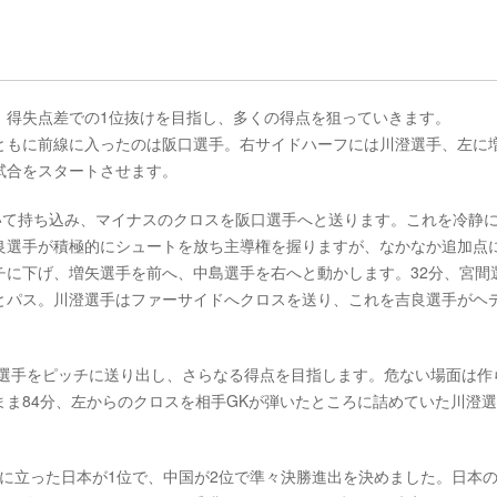
、得失点差での1位抜けを目指し、多くの得点を狙っていきます。
ともに前線に入ったのは阪口選手。右サイドハーフには川澄選手、左に
試合をスタートさせます。
いて持ち込み、マイナスのクロスを阪口選手へと送ります。これを冷静
良選手が積極的にシュートを放ち主導権を握りますが、なかなか追加点
チに下げ、増矢選手を前へ、中島選手を右へと動かします。32分、宮間
とパス。川澄選手はファーサイドへクロスを送り、これを吉良選手がヘ
本選手をピッチに送り出し、さらなる得点を目指します。危ない場面は作
ま84分、左からのクロスを相手GKが弾いたところに詰めていた川澄
位に立った日本が1位で、中国が2位で準々決勝進出を決めました。日本