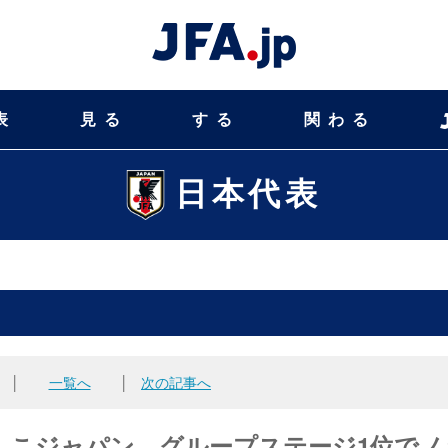
表
見る
する
関わる
日本代表
│
一覧へ
│
次の記事へ
しこジャパン、グループステージ1位でノ