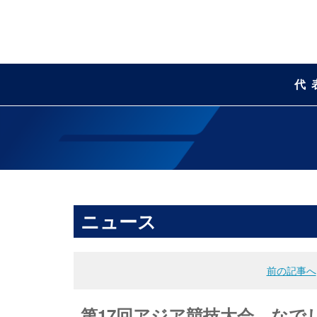
代
ニュース
前の記事へ
第17回アジア競技大会 なで