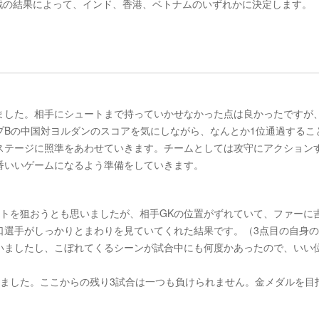
戦の結果によって、インド、香港、ベトナムのいずれかに決定します。
ました。相手にシュートまで持っていかせなかった点は良かったですが
プBの中国対ヨルダンのスコアを気にしながら、なんとか1位通過するこ
ステージに照準をあわせていきます。チームとしては攻守にアクション
番いいゲームになるよう準備をしていきます。
ートを狙おうとも思いましたが、相手GKの位置がずれていて、ファーに
口選手がしっかりとまわりを見ていてくれた結果です。（3点目の自身
いましたし、こぼれてくるシーンが試合中にも何度かあったので、いい
りました。ここからの残り3試合は一つも負けられません。金メダルを目