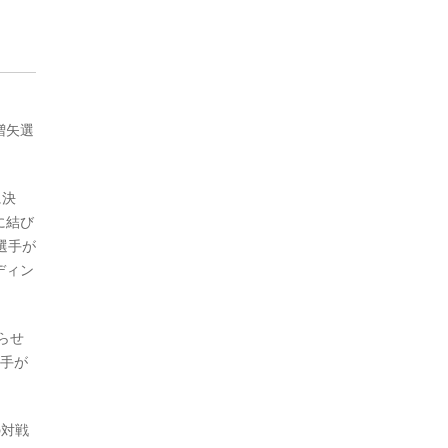
増矢選
に決
に結び
選手が
ディン
らせ
選手が
の対戦