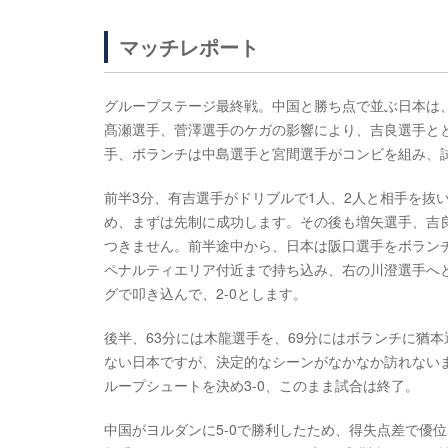
マッチレポート
グループステージ最終戦。中国と勝ち点で並ぶ日本は
髙瀬選手、菅澤選手のケガの影響により、吉良選手と
手、ボランチは中島選手と宮間選手がコンビを組み、
前半3分、有吉選手がドリブルで1人、2人と相手を抜
め、まずは先制に成功します。その後も増矢選手、吉
つきません。前半途中から、日本は阪口選手をボラン
ペナルティエリア付近まで持ち込み、右の川澄選手へ
グで叩き込んで、2-0とします。
後半、63分には木龍選手を、69分にはボランチに猶
ない日本ですが、決定的なシーンがなかなか訪れないま
ループシュートを決め3-0、このまま試合は終了。
中国がヨルダンに5-0で勝利したため、得失点差で優