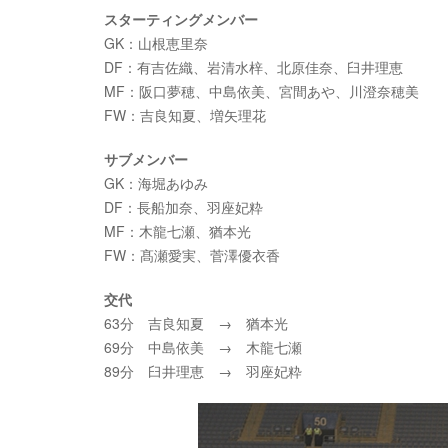
スターティングメンバー
GK：山根恵里奈
DF：有吉佐織、岩清水梓、北原佳奈、臼井理恵
MF：阪口夢穂、中島依美、宮間あや、川澄奈穂美
FW：吉良知夏、増矢理花
サブメンバー
GK：海堀あゆみ
DF：長船加奈、羽座妃粋
MF：木龍七瀬、猶本光
FW：髙瀬愛実、菅澤優衣香
交代
63分 吉良知夏 → 猶本光
69分 中島依美 → 木龍七瀬
89分 臼井理恵 → 羽座妃粋