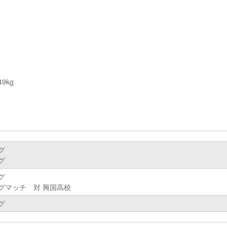
9kg
グ
グ
グ
グマッチ 対 興国高校
グ