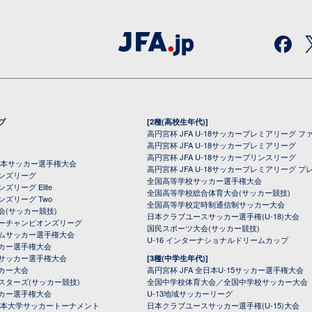
プ
[2種(高校生年代)]
高円宮杯 JFA U-18サッカープレミアリーグ フ
高円宮杯 JFA U-18サッカープレミアリーグ
高円宮杯 JFA U-18サッカープリンスリーグ
全日本サッカー選手権大会
高円宮杯 JFA U-18サッカープレミアリーグ プ
オンズリーグ
全国高等学校サッカー選手権大会
ズリーグ Elite
全国高等学校総合体育大会(サッカー競技)
ンズリーグ Two
全国高等学校定時制通信制サッカー大会
会(サッカー競技)
日本クラブユースサッカー選手権(U-18)大会
ーチャンピオンズリーグ
国民スポーツ大会(サッカー競技)
ムサッカー選手権大会
U-16 インターナショナルドリームカップ
カー選手権大会
サッカー選手権大会
[3種(中学生年代)]
カー大会
高円宮杯 JFA 全日本U-15サッカー選手権大会
スターズ(サッカー競技)
全国中学校体育大会／全国中学校サッカー大会
カー選手権大会
U-13地域サッカーリーグ
日本大学サッカートーナメント
日本クラブユースサッカー選手権(U-15)大会