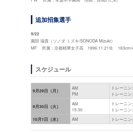
追加招集選手
9/22
園田 瑞貴（ソノダ ミズキ/SONODA Mizuki）
MF 所属：京都精華女子高 1996.11.21生 163cm/4
スケジュール
トレーニン
AM
9月29日（月）
PM
トレーニン
トレーニン
AM
9月30日（火）
15:30
トレーニン
10月1日（水）
AM
トレーニン