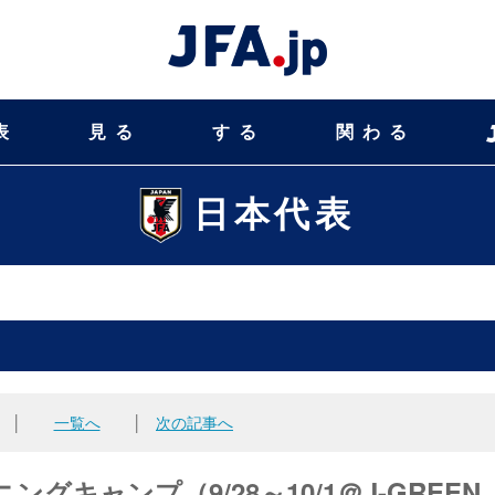
表
見る
する
関わる
日本代表
│
一覧へ
│
次の記事へ
ングキャンプ（9/28～10/1＠J-GREEN