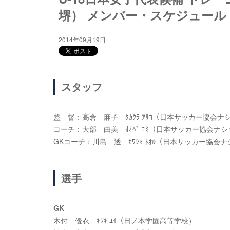
堺） メンバー・スケジュール
2014年09月19日
スタッフ
監 督：高倉 麻子 ﾀｶｸﾗ ｱｻｺ（日本サッカー協会
コーチ：大部 由美 ｵｵﾍﾞ ﾕﾐ（日本サッカー協会ナ
GKコーチ：川島 透 ｶﾜｼﾏ ﾄｵﾙ（日本サッカー協
選手
GK
木付 優衣 ｷﾂｷ ﾕｲ（日ノ本学園高等学校）