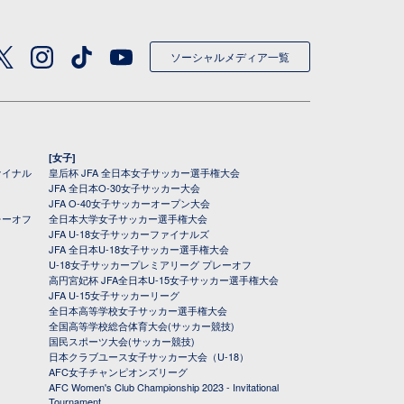
ソーシャルメディア一覧
[女子]
ァイナル
皇后杯 JFA 全日本女子サッカー選手権大会
JFA 全日本O-30女子サッカー大会
JFA O-40女子サッカーオープン大会
レーオフ
全日本大学女子サッカー選手権大会
JFA U-18女子サッカーファイナルズ
JFA 全日本U-18女子サッカー選手権大会
U-18女子サッカープレミアリーグ プレーオフ
高円宮妃杯 JFA全日本U-15女子サッカー選手権大会
JFA U-15女子サッカーリーグ
全日本高等学校女子サッカー選手権大会
全国高等学校総合体育大会(サッカー競技)
国民スポーツ大会(サッカー競技)
日本クラブユース女子サッカー大会（U-18）
AFC女子チャンピオンズリーグ
AFC Women's Club Championship 2023 - Invitational
Tournament