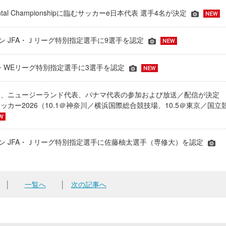
inental Championshipに臨むサッカーe日本代表 選手4名が決定
ーズン JFA・Ｊリーグ特別指定選手に9選手を認定
JFA・WEリーグ特別指定選手に3選手を認定
表、ニュージーランド代表、パナマ代表の参加および放送／配信が決
ッカー2026（10.1＠神奈川／横浜国際総合競技場、10.5＠東京／国立
シーズン JFA・Ｊリーグ特別指定選手に佐藤柚太選手（専修大）を認定
│
一覧へ
│
次の記事へ