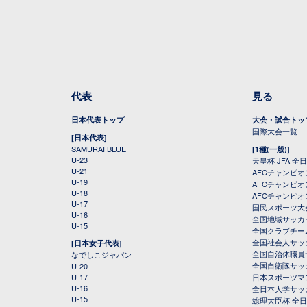
代表
見る
日本代表トップ
大会・試合トッ
国際大会一覧
[日本代表]
SAMURAI BLUE
[1種(一般)]
U-23
天皇杯 JFA 
U-21
AFCチャンピ
U-19
AFCチャンピオン
U-18
AFCチャンピオ
U-17
国民スポーツ大
U-16
全国地域サッカ
U-15
全国クラブチー
全国社会人サッ
[日本女子代表]
全国自治体職員
なでしこジャパン
全国自衛隊サッ
U-20
U-17
日本スポーツマ
U-16
全日本大学サッ
U-15
総理大臣杯 全