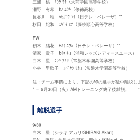
三浦 桃 ﾐｳﾗ ﾓﾓ（大商学園高等学校）
瀬野 有希 ｾﾉ ﾕｳｷ（修徳高校）
長谷川 唯 ﾊｾｶﾞﾜ ﾕｲ（日テレ・ベレーザ）**
杉田 妃和 ｽｷﾞﾀ ﾋﾅ（藤枝順心高等学校）
FW
籾木 結花 ﾓﾐｷ ﾕｳｶ（日テレ・ベレーザ）**
清家 貴子 ｾｲｹ ｷｺ（浦和レッズレディースユース）
白木 星 ｼﾗｷ ｱｶﾘ（常盤木学園高等学校）
小林 里歌子 ｺﾊﾞﾔｼ ﾘｶｺ（常盤木学園高等学校）
注：チーム事情により、下記の印の選手が途中離脱し
* ＝ 9月30日（火）AMトレーニング終了後離脱。 *
離脱選手
9/30
白木 星（シラキ アカリ/SHIRAKI Akari）
FW 所属：常盤木学園高 理由：怪我のため