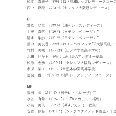
松本 真未子 ﾏﾂﾓﾄ ﾏﾐｺ（浦和レッズレディースユー
西中 麻穂 ﾆｼﾅｶ ﾏﾎ（セレッソ大阪堺レディース）
DF
乗松 瑠華 ﾉﾘﾏﾂ ﾙｶ（浦和レッズレディース）
土光 真代 ﾄﾞｺｳ ﾏﾖ（日テレ・ベレーザ）**
清水 梨紗 ｼﾐｽﾞ ﾘｻ（日テレ・ベレーザ）**
畑中 美友香 ﾊﾀﾅｶ ﾐﾕｶ（スペランツァFC大阪高槻）*
竹村 美咲 ﾀｹﾑﾗ ﾐｻｷ（日ノ本学園高等学校）
北川 ひかる ｷﾀｶﾞﾜ ﾋｶﾙ（JFAアカデミー福島）
松原 志歩 ﾏﾂﾊﾞﾗ ｼﾎ（セレッソ大阪堺レディース）
市瀬 菜々 ｲﾁｾ ﾅﾅ（常盤木学園高等学校）
遠藤 優 ｴﾝﾄﾞｳ ﾕｳ（浦和レッズレディースユース）
MF
隅田 凜 ｽﾐﾀﾞ ﾘﾝ（日テレ・ベレーザ）**
水谷 有希 ﾐｽﾞﾀﾆ ﾕｳｷ（JFAアカデミー福島）
小島 美玖 ｺｼﾞﾏ ﾐｸ（JFAアカデミー福島）
安齋 結花 ｱﾝｻﾞｲ ﾕｶ（ジェフユナイテッド市原・千葉