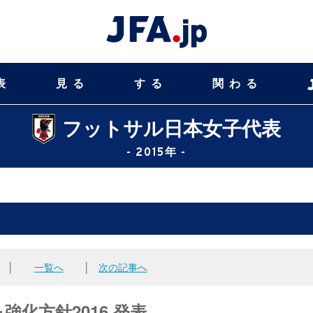
表
見る
する
関わる
フットサル日本女子代表
- 2015年 -
│
一覧へ
│
次の記事へ
化方針2016 発表