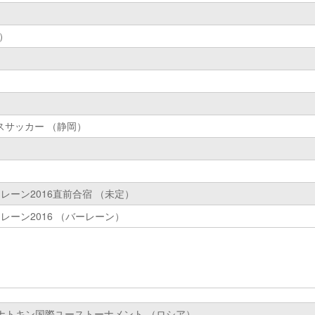
）
スサッカー （静岡）
バーレーン2016直前合宿 （未定）
バーレーン2016 （バーレーン）
ナトキン国際ユーストーナメント （ロシア）