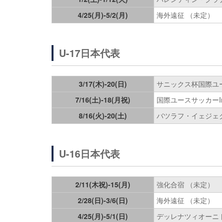
4/25(月)-5/2(月)
海外遠征 （未定）
U-17日本代表
3/17(木)-20(日)
サニックス杯国際ユ
7/16(土)-18(月祝)
国際ユースサッカーI
8/16(火)-20(土)
バツラフ・イェジェ
U-16日本代表
2/11(木祝)-15(月)
強化合宿 （未定）
2/28(日)-3/6(日)
海外遠征 （未定）
4/25(月)-5/1(日)
デッレナツィオーニ