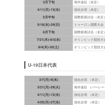
3月下旬
海外遠征（未定）
4/11(月)-13(水)
強化合宿（未定）
5月中旬
国際親善試合（未定
5/18(水)-29(日)
トゥーロン国際大会
6月下旬
国際親善試合（未定
7/21(木)-8/3(水)
オリンピック競技大会
8/4(木)-20(土)
オリンピック競技大会
U-19日本代表
3/7(月)-9(水)
強化合宿 （未定）
3/21(月)-29(火)
海外遠征 （バーレー
4/11(月)-13(水)
強化合宿 （未定）
4/25(月)-27(水)
強化合宿 （未定）