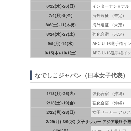
6/22(水)-26(日)
インターナショナルド
7/4(月)-8(金)
海外遠征 （未定）
8/6(土)-11(木祝)
海外遠征 （未定）
8/24(水)-27(土)
強化合宿 （未定）
9/5(月)-14(水)
AFC U-16選手権
9/15(木)-10/1(土)
AFC U-16選手権イ
なでしこジャパン（日本女子代表）
1/18(月)-26(火)
強化合宿 （沖縄）
2/13(土)-19(金)
強化合宿 （沖縄）
2/22(月)-28(日)
女子サッカー アジア
2/29(月)-3/9(水) 女子サッカー アジア
2/29(月)
vs オーストラリア