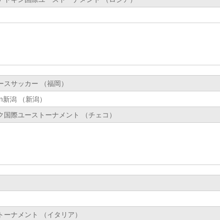
ースサッカー （福岡）
n新潟 （新潟）
ク国際ユーストーナメント （チェコ）
トーナメント （イタリア）