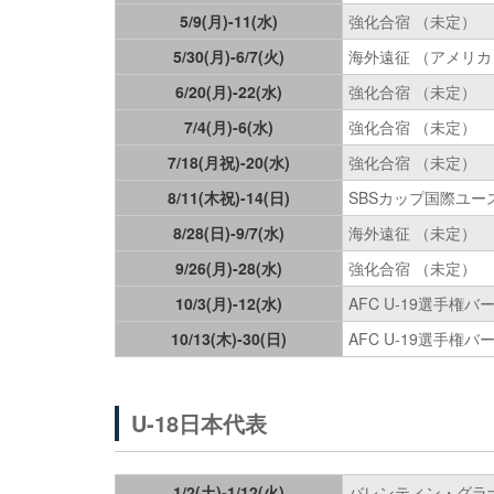
5/9(月)-11(水)
強化合宿 （未定）
5/30(月)-6/7(火)
海外遠征 （アメリカ
6/20(月)-22(水)
強化合宿 （未定）
7/4(月)-6(水)
強化合宿 （未定）
7/18(月祝)-20(水)
強化合宿 （未定）
8/11(木祝)-14(日)
SBSカップ国際ユー
8/28(日)-9/7(水)
海外遠征 （未定）
9/26(月)-28(水)
強化合宿 （未定）
10/3(月)-12(水)
AFC U-19選手権
10/13(木)-30(日)
AFC U-19選手権
U-18日本代表
1/2(土)-1/12(火)
バレンティン・グラ