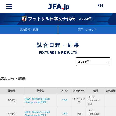
EN
フットサル日本女子代表
- 2023年 -
試合日程・結果
選手・スタッフ
試合日程・結果
FIXTURES & RESULTS
試合日程・結果
開催日
試合名
スコア
対戦チーム
会場
公式記録
タイ／
インドネシ
NSDF Women's Futsal
9/3(日)
〇8-0
Terminal21
Championship 2023
ア
Hall
タイ／
NSDF Women's Futsal
9/5(火)
〇8-0
中国
Terminal21
Championship 2023