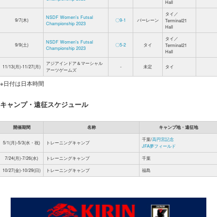
Hall
タイ／
NSDF Women's Futsal
9/7(木)
〇9-1
バーレーン
Terminal21
Championship 2023
Hall
タイ／
NSDF Women's Futsal
9/9(土)
〇5-2
タイ
Terminal21
Championship 2023
Hall
アジアインドア＆マーシャル
11/13(月)-11/27(月)
-
未定
タイ
アーツゲームズ
※日付は日本時間
キャンプ・遠征スケジュール
開催期間
名称
キャンプ地・遠征地
千葉/
高円宮記念
5/1(月)-5/3(水・祝)
トレーニングキャンプ
JFA夢フィールド
7/24(月)-7/26(水)
トレーニングキャンプ
千葉
10/27(金)-10/29(日)
トレーニングキャンプ
福島