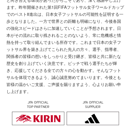
と向き合える環境があったからこそであり、深く感謝申し上げ
ます。昨年開催された第1回FIFAフットサル女子ワールドカップ
でのベスト8進出は、日本女子フットサルの可能性を証明する一
歩となりました。一方で世界との距離も明確になり、今後各国
の強化スピードはさらに加速していくことが予想されます。日
本がその流れに取り残されることのないよう、常に危機感と情
熱を持って取り組んでまいる所存です。これまで日本の女子フ
ットサル界を築き上げてこられた先人の方々、選手、指導者、
関係者の皆様の想いをしっかりと受け継ぎ、皆様と共に新たな
歴史を創り上げていく決意です。ピッチで戦う選手たちが輝
き、応援してくださる全ての方々の心を動かす。そんなフット
サルを体現できるよう、誠心誠意努めてまいります。今後とも
皆様の温かいご支援、ご声援を賜りますよう、心よりお願い申
し上げます。
JFA OFFICIAL
JFA OFFICIAL
TOP PARTNER
SUPPLIER