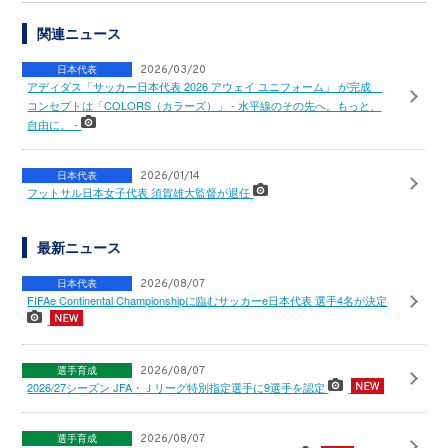
関連ニュース
日本代表
2026/03/20
アディダス「サッカー日本代表 2026 アウェイ ユニフォーム」 が完成
コンセプトは「COLORS（カラーズ）」 - 水平線のその先へ。もっと、
自由に。 -
日本代表
2026/01/14
フットサル日本女子代表 須賀雄大監督が退任
最新ニュース
日本代表
2026/08/07
FIFAe Continental Championshipに臨むサッカーe日本代表 選手4名が決定
選手育成
2026/08/07
2026/27シーズン JFA・Ｊリーグ特別指定選手に9選手を認定
選手育成
2026/08/07