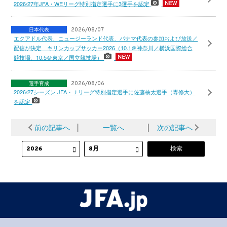
2026/27年JFA・WEリーグ特別指定選手に3選手を認定
日本代表
2026/08/07
エクアドル代表、ニュージーランド代表、パナマ代表の参加および放送／
配信が決定 キリンカップサッカー2026（10.1＠神奈川／横浜国際総合
競技場、10.5＠東京／国立競技場）
選手育成
2026/08/06
2026/27シーズン JFA・Ｊリーグ特別指定選手に佐藤柚太選手（専修大）
を認定
前の記事へ
│
一覧へ
│
次の記事へ