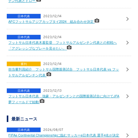
チン代表とドロー
日本代表
2023/12/14
AFCフットサルアジアカップタイ2024 組み合わせ決定
日本代表
2023/12/14
フットサル日本代表木暮監督 フットサルアルゼンチン代表との初戦へ
「アグレッシブなプレーを見せたい」
審判
2023/12/14
担当審判員紹介 フットサル国際親善試合 フットサル日本代表 vs フッ
トサルアルゼンチン代表
日本代表
2023/12/13
フットサル日本代表 強豪・アルゼンチンとの国際親善試合に向けてJFA
夢フィールドで始動
最新ニュース
日本代表
2026/08/07
FIFAe Continental Championshipに臨むサッカーe日本代表 選手4名が決定