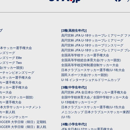
プ
[2種(高校生年代)]
高円宮杯 JFA U-18サッカープレミアリーグ フ
高円宮杯 JFA U-18サッカープレミアリーグ
高円宮杯 JFA U-18サッカープリンスリーグ
全日本サッカー選手権大会
高円宮杯 JFA U-18サッカープレミアリーグ プ
オンズリーグ
全国高等学校サッカー選手権大会
ズリーグ Elite
全国高等学校総合体育大会(サッカー競技)
ンズリーグ Two
全国高等学校定時制通信制サッカー大会
会(サッカー競技)
日本クラブユースサッカー選手権(U-18)大会
ーチャンピオンズリーグ
国民スポーツ大会(サッカー競技)
ムサッカー選手権大会
U-16 インターナショナルドリームカップ
カー選手権大会
サッカー選手権大会
[3種(中学生年代)]
カー大会
高円宮杯 JFA 全日本U-15サッカー選手権大会
スターズ(サッカー競技)
全国中学校体育大会／全国中学校サッカー大会
カー選手権大会
U-13地域サッカーリーグ
日本大学サッカートーナメント
日本クラブユースサッカー選手権(U-15)大会
カー新人戦
メニコンカップ 日本クラブユースサッカー東西
チャレンジサッカー
(U-15)
 SOCCER 大学日韓（韓日）定期戦
[4種(小学生年代)]
 SOCCER 大学日韓（韓日）新人戦
JFA 全日本U-12サッカー選手権大会