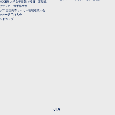
 SOCCER 大学女子日韓（韓日）定期戦
校サッカー選手権大会
ップ 全国高専サッカー地域選抜大会
ッカー選手権大会
ールドカップ
JFA