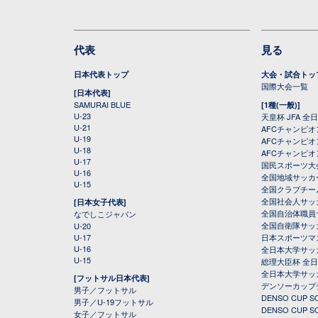
代表
見る
日本代表トップ
大会・試合トッ
国際大会一覧
[日本代表]
SAMURAI BLUE
[1種(一般)]
U-23
天皇杯 JFA 
U-21
AFCチャンピ
U-19
AFCチャンピオン
U-18
AFCチャンピオ
U-17
国民スポーツ大
U-16
全国地域サッカ
U-15
全国クラブチー
全国社会人サッ
[日本女子代表]
全国自治体職員
なでしこジャパン
全国自衛隊サッ
U-20
U-17
日本スポーツマ
U-16
全日本大学サッ
U-15
総理大臣杯 全
全日本大学サッ
[フットサル日本代表]
デンソーカップ
男子／フットサル
DENSO CUP
男子／U-19フットサル
DENSO CUP
女子／フットサル