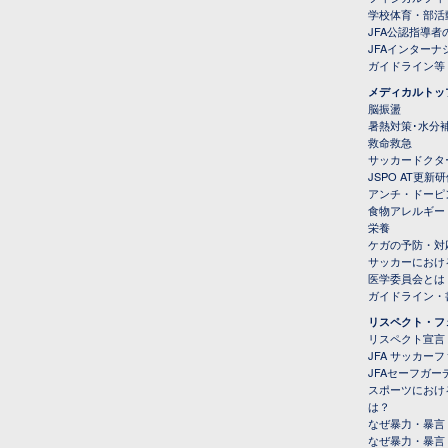
学校体育・部活
JFA公認指導者
JFAインター
ガイドライン等
メディカルトッ
脳振盪
暑熱対策･水分
救命救急
サッカードクタ
JSPO AT更新
アンチ・ドーピ
食物アレルギー
栄養
ケガの予防・対
サッカーにおけ
医学委員会とは
ガイドライン・書
リスペクト・フ
リスペクト宣言
JFA サッカー
JFAセーフガ
スポーツにおけ
は？
なぜ暴力・暴言
なぜ暴力・暴言