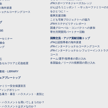
JFAスポーツマネジャーズカレッジ
動
がんばろうニッポン！ ～サッカーファミリーの
の海外派遣
をひとつに！～
ナショナルコーチングコース
復興支援活動
こども宅食プロジェクトへの協力
プ
JFAサステナビリティレポート
（PDFファイル）
国連グローバル・コンパクトへの参加
補給
寄付月間賛同パートナー活動
国際交流・アジア貢献活動トップ
ーセミナー
JFA公認指導者の海外派遣
研修会
JFAインターナショナルコーチングコース
ング
JFAインターナショナル レフェリーインストラ
コース
チーム/選手/指導者の受け入れ
応
各国協会／リーグの視察団の受け入れ
るセルフケアと応急処置
籍・LIBRARY
ェアプレートップ
ファミリー安全保護宣言
ーディングポリシー
る暴力・暴言・ハラスメント・差別と
・ハラスメントを用いてしまうのか？
・ハラスメントはダメなのか？