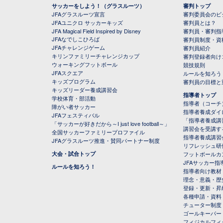
サッカーをしよう！（グラスルーツ）
審判トップ
JFAグラスルーツ宣言
審判委員会のビジ
JFAユニクロ サッカーキッズ
審判員とは？
JFA Magical Field Inspired by Disney
審判員・審判指
JFAなでしこひろば
審判員制度・資
JFAチャレンジゲーム
審判員紹介
キリンファミリーチャレンジカップ
審判登録者向け
ウォーキングフットボール
競技規則
JFAスクエア
ルールを知ろう
キッズプログラム
審判員の目標と
キッズリーダー養成講習会
指導者トップ
学校体育・部活動
指導者（コーチ
障がい者サッカー
指導者養成ダイ
JFAフェスティバル
「指導者養成講
「サッカーが好きだから～I just love football～」
講習会を受講す
全国サッカーファミリープロファイル
指導者養成講習
JFAグラスルーツ推進・賛同パートナー制度
リフレッシュ研
大会・試合トップ
フットボールカ
JFAサッカー指導
ルールを知ろう！
指導者向け教材
理念・意義・歴
登録・更新・昇
各種申請・資料
チューター制度
ゴールキーパー
フィジカルフィ