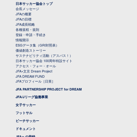
日本サッカー協会トップ
会長メッセージ
JFAの概要
JFAの目標
JFA成長戦略
各種規程・規則
登録・申請・手続き
情報開示
ESGデータ集（GRI対照表）
価値創造ストーリー
サステナビリティ活動（アスパス！）
日本サッカー協会 100周年特設サイト
アクセス・フォー・オール
JFA×文京 Dream Project
JFA DREAM FUND
JFAプロフィール［日英］
JFA PARTNERSHIP PROJECT for DREAM
JFA/Jリーグ協働事業
女子サッカー
フットサル
ビーチサッカー
ドキュメント
JFAへの登録