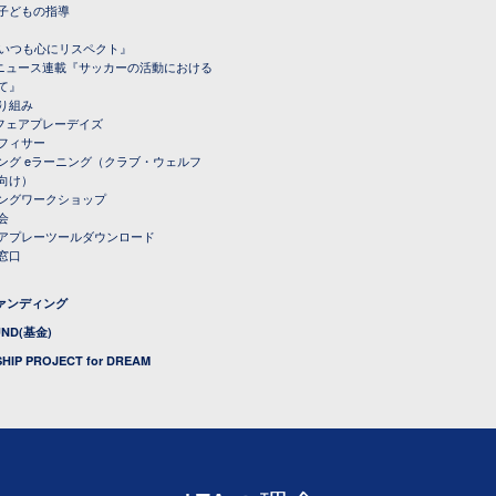
子どもの指導
載『いつも心にリスペクト』
ルニュース連載『サッカーの活動における
て』
り組み
トフェアプレーデイズ
フィサー
ング eラーニング（クラブ・ウェルフ
向け）
ングワークショップ
会
アプレーツールダウンロード
窓口
ファンディング
UND(基金)
HIP PROJECT for DREAM