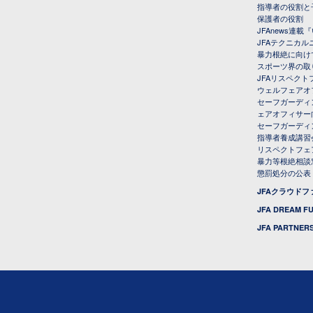
指導者の役割と
保護者の役割
JFAnews連
JFAテクニカ
暴力根絶に向け
スポーツ界の取
JFAリスペク
ウェルフェアオ
セーフガーディ
ェアオフィサー
セーフガーディ
指導者養成講習
リスペクトフェ
暴力等根絶相談
懲罰処分の公表
JFAクラウド
JFA DREAM F
JFA PARTNERS