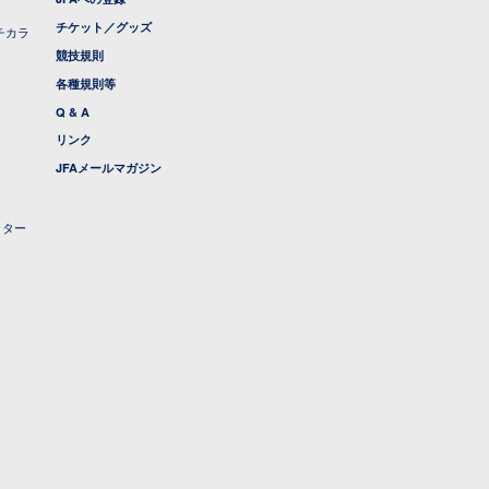
チケット／グッズ
チカラ
競技規則
各種規則等
Q & A
リンク
JFAメールマガジン
クター