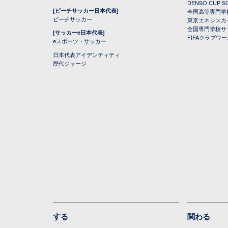
DENSO CUP
[ビーチサッカー日本代表]
全国高等専門学
ビーチサッカー
東京エネシスカ
全国専門学校サ
[サッカーe日本代表]
FIFAクラブワ
eスポーツ・サッカー
日本代表アイデンティティ
歴代ジャージ
する
関わる