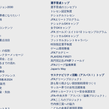
選手育成トップ
ョン2030
選手育成のコンセプト
トレセン認定制度
導者になりたい！
ナショナルトレセン
格
JFAエリートプログラム
ナショナルGKキャンプ
コンテンツ
女子GKキャンプ
JFA ガールズ･エイトU-12 トレセンプログラム
！
フットサルGKキャンプ
重点項目
フットサルタレントキャラバン
特別指定選手制度
ゲーム環境整備
）の役割
JFAアカデミー
レクターメッセージ
PLAYERS FIRST!
習会」とは
高円宮記念JFA夢フィールド
るまでの流れ
JFA/Jリーグ協働事業
会
Japan's Way
修会
サステナビリティ活動（アスパス！）トップ
ンファレンス
JFAグリーンプロジェクト
教本2024
誰も取り残さない競技観戦環境づくり
 販売
サッカー界での女性活躍推進
史
JFAサッカーファミリー安全保護宣言
級・失効
JFA×中央大学「アスパス！協働プロジェクト」
JFAこころのプロジェクト
竹内悌三賞への協力
こどもの未来応援国民運動
ットネス