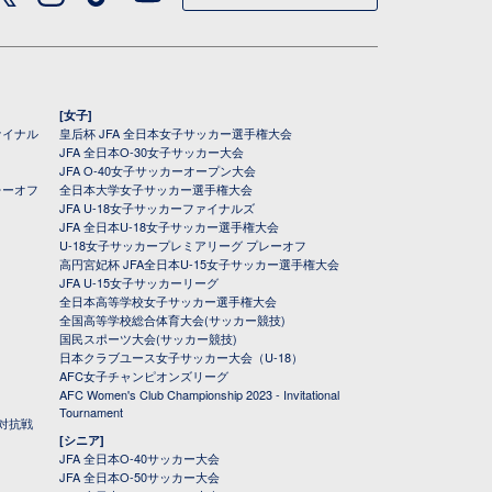
[女子]
ァイナル
皇后杯 JFA 全日本女子サッカー選手権大会
JFA 全日本O-30女子サッカー大会
JFA O-40女子サッカーオープン大会
レーオフ
全日本大学女子サッカー選手権大会
JFA U-18女子サッカーファイナルズ
JFA 全日本U-18女子サッカー選手権大会
U-18女子サッカープレミアリーグ プレーオフ
高円宮妃杯 JFA全日本U-15女子サッカー選手権大会
JFA U-15女子サッカーリーグ
全日本高等学校女子サッカー選手権大会
全国高等学校総合体育大会(サッカー競技)
国民スポーツ大会(サッカー競技)
日本クラブユース女子サッカー大会（U-18）
AFC女子チャンピオンズリーグ
AFC Women's Club Championship 2023 - Invitational
Tournament
対抗戦
[シニア]
JFA 全日本O-40サッカー大会
JFA 全日本O-50サッカー大会