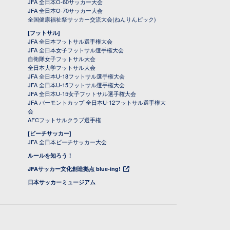
JFA 全日本O-60サッカー大会
JFA 全日本O-70サッカー大会
全国健康福祉祭サッカー交流大会(ねんりんピック)
[フットサル]
JFA 全日本フットサル選手権大会
JFA 全日本女子フットサル選手権大会
自衛隊女子フットサル大会
全日本大学フットサル大会
JFA 全日本U-18フットサル選手権大会
JFA 全日本U-15フットサル選手権大会
JFA 全日本U-15女子フットサル選手権大会
JFA バーモントカップ 全日本U-12フットサル選手権大
会
AFCフットサルクラブ選手権
[ビーチサッカー]
JFA 全日本ビーチサッカー大会
ルールを知ろう！
JFAサッカー文化創造拠点 blue-ing!
日本サッカーミュージアム