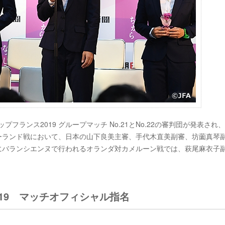
プフランス2019 グループマッチ No.21とNo.22の審判団が発表され、
ジーランド戦において、日本の山下良美主審、手代木直美副審、坊薗真琴
)にバランシエンヌで行われるオランダ対カメルーン戦では、萩尾麻衣子
019 マッチオフィシャル指名