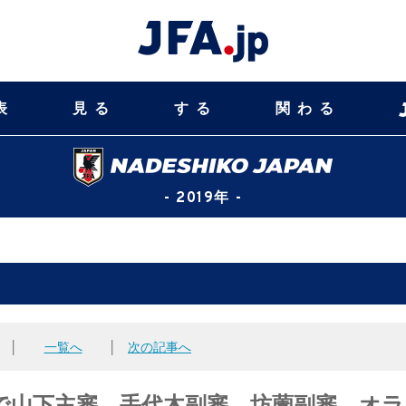
表
見る
する
関わる
- 2019年 -
│
一覧へ
│
次の記事へ
で山下主審、手代木副審、坊薗副審、オラ