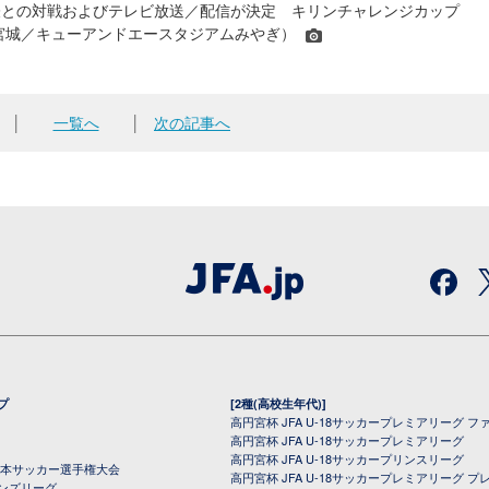
表との対戦およびテレビ放送／配信が決定 キリンチャレンジカップ
24＠宮城／キューアンドエースタジアムみやぎ）
│
一覧へ
│
次の記事へ
プ
[2種(高校生年代)]
高円宮杯 JFA U-18サッカープレミアリーグ フ
高円宮杯 JFA U-18サッカープレミアリーグ
高円宮杯 JFA U-18サッカープリンスリーグ
全日本サッカー選手権大会
高円宮杯 JFA U-18サッカープレミアリーグ プ
オンズリーグ