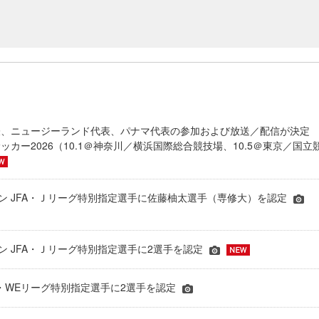
表、ニュージーランド代表、パナマ代表の参加および放送／配信が決
ッカー2026（10.1＠神奈川／横浜国際総合競技場、10.5＠東京／国立
シーズン JFA・Ｊリーグ特別指定選手に佐藤柚太選手（専修大）を認定
ーズン JFA・Ｊリーグ特別指定選手に2選手を認定
JFA・WEリーグ特別指定選手に2選手を認定