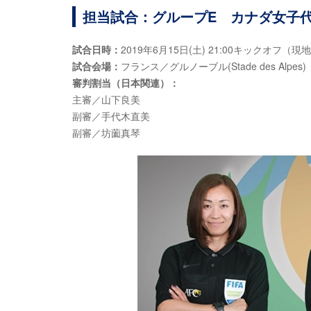
担当試合：グループE カナダ女子代
試合日時：
2019年6月15日(土) 21:00キックオフ（現
試合会場：
フランス／グルノーブル(Stade des Alpes)
審判割当（日本関連）：
主審／山下良美
副審／手代木直美
副審／坊薗真琴