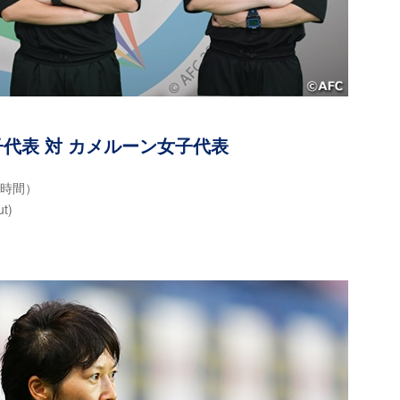
代表 対 カメルーン女子代表
地時間）
t)