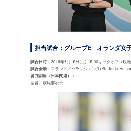
担当試合：グループE オランダ女子
試合日時：
2019年6月15日(土) 15:00キックオフ（現
試合会場：
フランス／バランシエンヌ(Stade du Hainau
審判割当（日本関連）：
副審／萩尾麻衣子