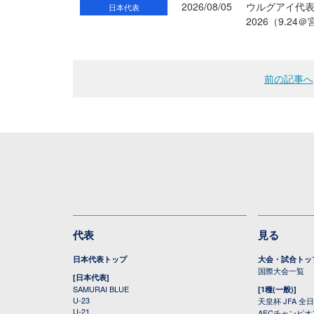
2026/08/05
ウルグアイ代
日本代表
2026（9.
前の記事へ
代表
見る
日本代表トップ
大会・試合トッ
国際大会一覧
[日本代表]
SAMURAI BLUE
[1種(一般)]
U-23
天皇杯 JFA 
U-21
AFCチャンピ