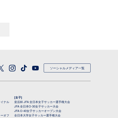
ソーシャルメディア一覧
[女子]
ァイナル
皇后杯 JFA 全日本女子サッカー選手権大会
JFA 全日本O-30女子サッカー大会
JFA O-40女子サッカーオープン大会
レーオフ
全日本大学女子サッカー選手権大会