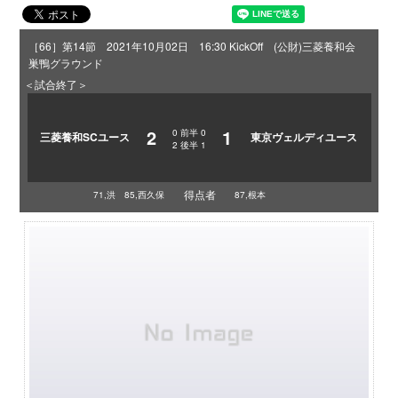
［66］第14節 2021年10月02日 16:30 KickOff (公財)三菱養和会
巣鴨グラウンド
＜試合終了＞
2
1
0
前半
0
三菱養和SCユース
東京ヴェルディユース
2
後半
1
得点者
71,洪 85,西久保
87,根本