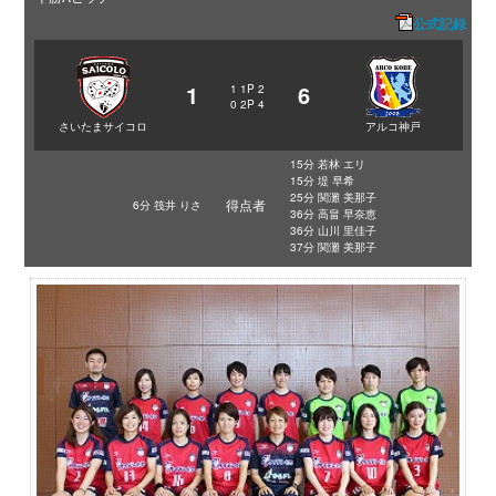
公式記録
1
6
1
1P
2
0
2P
4
さいたまサイコロ
アルコ神戸
15分 若林 エリ
15分 堤 早希
25分 関灘 美那子
得点者
6分 筏井 りさ
36分 高畠 早奈恵
36分 山川 里佳子
37分 関灘 美那子