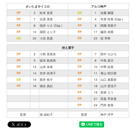
さいたまサイコロ
アルコ神戸
FP
3
松本 直美
GK
1
佐藤 麻陽
FP
7
石原 美里
FP
4
市原 伶香 (Cap.)
FP
8
筏井 りさ (Cap.)
FP
9
関灘 美那子
FP
10
堀田 えり子
FP
17
藤田 靖香
GK
20
小谷 悠貴
FP
23
堤 早希
控え選手
FP
2
小島 英里奈
FP
7
田中 ちひろ
FP
5
坂本 枚侑美
FP
8
中島 菜月
FP
13
山本 未来
FP
10
中野 絵美
FP
14
笠井 奈津子
FP
11
青山 明日香
GK
15
新井 裕子
FP
13
山口 真梨奈
FP
16
德永 真紀
FP
18
山川 里佳子
FP
19
若林 エリ
FP
21
高畠 早奈恵
FP
24
門井 恵美
監督
俵 由紀子
監督
神戸 洋平