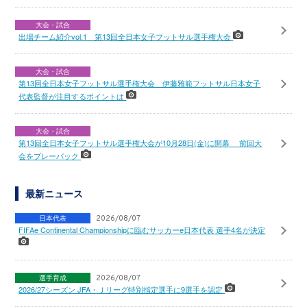
大会・試合
出場チーム紹介vol.1 第13回全日本女子フットサル選手権大会
大会・試合
第13回全日本女子フットサル選手権大会 伊藤雅範フットサル日本女子
代表監督が注目するポイントは
大会・試合
第13回全日本女子フットサル選手権大会が10月28日(金)に開幕 前回大
会をプレーバック
最新ニュース
日本代表
2026/08/07
FIFAe Continental Championshipに臨むサッカーe日本代表 選手4名が決定
選手育成
2026/08/07
2026/27シーズン JFA・Ｊリーグ特別指定選手に9選手を認定