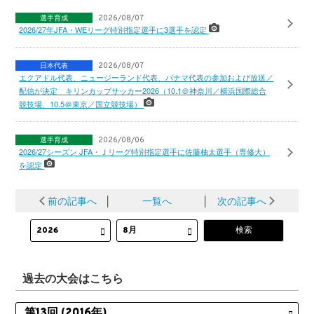
選手育成
2026/08/07
2026/27年JFA・WEリーグ特別指定選手に3選手を認定
日本代表
2026/08/07
エクアドル代表、ニュージーランド代表、パナマ代表の参加および放送／
配信が決定 キリンカップサッカー2026（10.1＠神奈川／横浜国際総合
競技場、10.5＠東京／国立競技場）
選手育成
2026/08/06
2026/27シーズン JFA・Ｊリーグ特別指定選手に佐藤柚太選手（専修大）
を認定
前の記事へ
│
一覧へ
│
次の記事へ
過去の大会はこちら