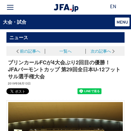
EN
大会・試合
ニュース
前の記事へ
│
一覧へ
│
次の記事へ
ブリンカールFCが4大会ぶり2回目の優勝！
JFAバーモントカップ 第29回全日本U-12フット
サル選手権大会
2019年08月13日