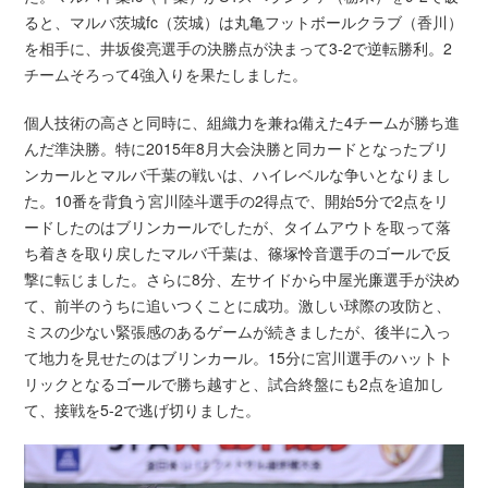
ると、マルバ茨城fc（茨城）は丸亀フットボールクラブ（香川）
を相手に、井坂俊亮選手の決勝点が決まって3-2で逆転勝利。2
チームそろって4強入りを果たしました。
個人技術の高さと同時に、組織力を兼ね備えた4チームが勝ち進
んだ準決勝。特に2015年8月大会決勝と同カードとなったブリ
ンカールとマルバ千葉の戦いは、ハイレベルな争いとなりまし
た。10番を背負う宮川陸斗選手の2得点で、開始5分で2点をリ
ードしたのはブリンカールでしたが、タイムアウトを取って落
ち着きを取り戻したマルバ千葉は、篠塚怜音選手のゴールで反
撃に転じました。さらに8分、左サイドから中屋光廉選手が決め
て、前半のうちに追いつくことに成功。激しい球際の攻防と、
ミスの少ない緊張感のあるゲームが続きましたが、後半に入っ
て地力を見せたのはブリンカール。15分に宮川選手のハットト
リックとなるゴールで勝ち越すと、試合終盤にも2点を追加し
て、接戦を5-2で逃げ切りました。