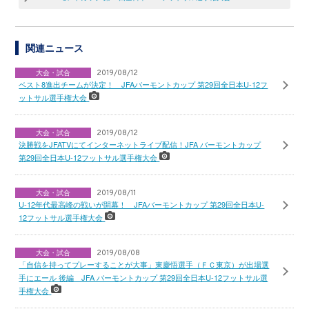
関連ニュース
大会・試合
2019/08/12
ベスト8進出チームが決定！ JFAバーモントカップ 第29回全日本U-12フ
ットサル選手権大会
大会・試合
2019/08/12
決勝戦をJFATVにてインターネットライブ配信！JFA バーモントカップ
第29回全日本U-12フットサル選手権大会
大会・試合
2019/08/11
U-12年代最高峰の戦いが開幕！ JFAバーモントカップ 第29回全日本U-
12フットサル選手権大会
大会・試合
2019/08/08
「自信を持ってプレーすることが大事」東慶悟選手（ＦＣ東京）が出場選
手にエール 後編 JFA バーモントカップ 第29回全日本U-12フットサル選
手権大会