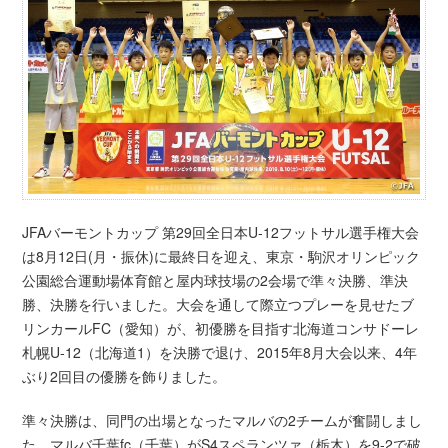
JFAバーモントカップ 第29回全日本U-12フットサル選手権大会
は8月12日(月・振休)に最終日を迎え、東京・駒沢オリンピック
公園総合運動場体育館と屋内球技場の2会場で準々決勝、準決
勝、決勝を行いました。大会を通して際立つプレーを見せたブ
リンカールFC（愛知）が、初優勝を目指す北海道コンサドーレ
札幌U-12（北海道1）を決勝で退け、2015年8月大会以来、4年
ぶり2回目の優勝を飾りました。
準々決勝は、同門の出場となったマルバの2チームが奮闘しまし
た。マルバ千葉fc（千葉）がS4スペランツァ（栃木）を9-2で破