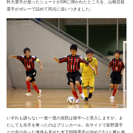
幹大選手が放ったシュートがGKに弾かれたところを、山根且稔
選手がボレーで詰めて同点に追いつきました。
いずれも譲らない一進一退の攻防は後半へと突入しますが、ま
たしても先手を奪ったのはブリンカール。右サイドで荻野選手
との息の合った連係を見せた木下朝陽選手が決めて2-1と勝ち越