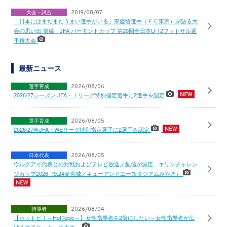
大会・試合
2019/08/07
「日本にはまだまだうまい選手がいる」東慶悟選手（ＦＣ東京）が語る大
会の思い出 前編 JFA バーモントカップ 第29回全日本U-12フットサル選
手権大会
最新ニュース
選手育成
2026/08/06
2026/27シーズン JFA・Ｊリーグ特別指定選手に2選手を認定
選手育成
2026/08/05
2026/27年JFA・WEリーグ特別指定選手に2選手を認定
日本代表
2026/08/05
ウルグアイ代表との対戦およびテレビ放送／配信が決定 キリンチャレン
ジカップ2026（9.24＠宮城／キューアンドエースタジアムみやぎ）
指導者
2026/08/04
【ホットピ！～HotTopic～】女性指導者を2倍にしたい～女性指導者が広
げる女子サッカーの未来～