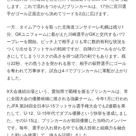
します。これで流れをつかんだブリンカールは、17分に宮川選
手がゴール正面左から決めてリードを2点に広げます。
一方、タイムアウトを取った北海道コンサドーレ札幌は残り1
分、GKユニフォームに着がえた川崎選手がGKと交代するパワ
ープレーを開始。ピッチ上で相手よりも常に数的有利な状況を
つくり出せるフットサルの戦術ですが、自陣のゴールをがら空
きにしてしまうリスクの高さを持つ諸刃の剣でもあります。残
り22秒、その危うさを突かれる形で、相手の荻野選手にゴール
を奪われて万事休す。試合は4-1でブリンカールに軍配が上がり
ました。
9大会連続出場という、愛知県で覇権を握るブリンカールは、常
に全国大会の優勝候補に推される強豪チーム。今年1月に行われ
たJFA 第24回全日本U-15フットサル選手権大会でも2連覇を果
たして、U-12、U-15年代でダブル優勝という快挙を達成しまし
た。そのU-15は、ブリンカールが前回優勝した当時のメンバー
です。毎年、選手が入れ替わる中でも個人技術と組織力を融合
した戦いを披露して、強さを証明しました。