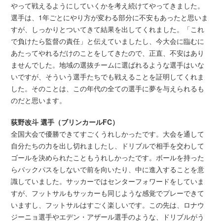
やって戦えるようにしていくかを考え続けてやってきました。
選手は、1年ごとにやり方が変わる部分に不安もあったと思いま
すが、しっかりとついてきて結果を出してくれました。「これ
で負けたら監督の責任」と伝えていましたし、今大会に臨むに
あたってやれるだけのことをしてきたので、正直、不安はあり
ませんでした。地域の選抜チームに選ばれるような選手はいな
いですが、そういう選手たちでも戦えることを証明してくれま
した。そのことは、この年代の全ての選手に夢を与えられるも
のだと思います。
荻野改斗 選手（ブリンカールFC）
全国大会で優勝できてすごくうれしかったです。大会を通して
自分たちの力を出し切れましたし、ドリブルで相手を交わして
ゴールを決められたこともうれしかったです。ボールを持った
らバックパスをしないで前を向いたり、中に進入することを意
識していました。サッカーではセンターフォワードをしていま
すが、フットサルもサッカーも同じような感覚でプレーできて
いますし、フットサルはすごく楽しいです。この先は、ロナウ
ジーニョ選手やエデン・アザール選手のような、ドリブルがう