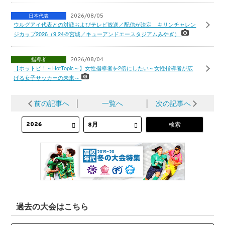
日本代表
2026/08/05
ウルグアイ代表との対戦およびテレビ放送／配信が決定 キリンチャレン
ジカップ2026（9.24＠宮城／キューアンドエースタジアムみやぎ）
指導者
2026/08/04
【ホットピ！～HotTopic～】女性指導者を2倍にしたい～女性指導者が広
げる女子サッカーの未来～
前の記事へ
│
一覧へ
│
次の記事へ
過去の大会はこちら