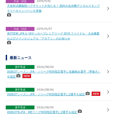
大会・試合
2019/11/15
天皇杯決勝観戦ペアチケットが当たる！ 国内大会決勝デジタルスタンプ
ラリーキャンペーンを実施
大会・試合
2019/10/07
高円宮杯 JFA U-18サッカープレミアリーグ 2019 ファイナル 大会概要
およびメインビジュアル「アオアシ」のお知らせ
最新ニュース
選手育成
2026/08/06
2026/27シーズン JFA・Ｊリーグ特別指定選手に佐藤柚太選手（専修大）
を認定
選手育成
2026/08/06
2026/27シーズン JFA・Ｊリーグ特別指定選手に2選手を認定
選手育成
2026/08/05
2026/27年JFA・WEリーグ特別指定選手に2選手を認定