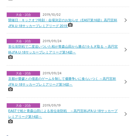
大会・試合
2019/10/02
開催日・キックオフ時刻・会場決定のお知らせ（EAST第16節）高円宮杯
JFA U-18サッカープレミアリーグ 2019
大会・試合
2019/09/24
首位攻防戦で二度追いついた柏が青森山田から勝点1をもぎ取る ～高円宮
杯JFA U-18サッカープレミアリーグ第14節～
大会・試合
2019/09/24
京都が愛媛との僅差のゲームを制して優勝争いに食らいつく ～高円宮杯
JFA U-18サッカープレミアリーグ第14節～
大会・試合
2019/09/19
EASTで柏と青森山田による首位攻防戦 ～高円宮杯JFA U-18サッカープ
レミアリーグ第14節～