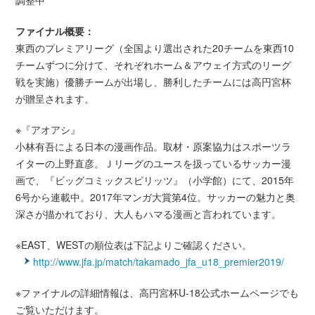
調整中
ファイナル概要：
東西のプレミアリーグ（全国より選出された20チームを東西10
チームずつに分けて、それぞれホーム＆アウェイ方式のリーグ
戦を実施）優勝チームが出場し、勝利したチームには高円宮杯
が贈呈されます。
※『アオアシ』
小林有吾による日本の漫画作品。取材・原案協力はスポーツラ
イターの上野直彦。Ｊリーグのユースを扱っているサッカー漫
画で、『ビッグコミックスピリッツ』（小学館）にて、2015年
6号から連載中。2017年マンガ大賞第4位。サッカーの魅力と奥
深さが描かれており、大人もハマる漫画と言われています。
※EAST、WESTの順位表は下記よりご確認ください。
http://www.jfa.jp/match/takamado_jfa_u18_premier2019/
※ファイナルの詳細情報は、高円宮杯U-18公式ホームページでも
ご覧いただけます。