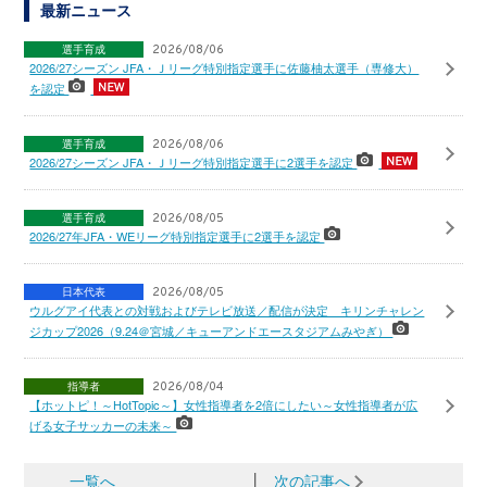
最新ニュース
選手育成
2026/08/06
2026/27シーズン JFA・Ｊリーグ特別指定選手に佐藤柚太選手（専修大）
を認定
選手育成
2026/08/06
2026/27シーズン JFA・Ｊリーグ特別指定選手に2選手を認定
選手育成
2026/08/05
2026/27年JFA・WEリーグ特別指定選手に2選手を認定
日本代表
2026/08/05
ウルグアイ代表との対戦およびテレビ放送／配信が決定 キリンチャレン
ジカップ2026（9.24＠宮城／キューアンドエースタジアムみやぎ）
指導者
2026/08/04
【ホットピ！～HotTopic～】女性指導者を2倍にしたい～女性指導者が広
げる女子サッカーの未来～
一覧へ
│
次の記事へ