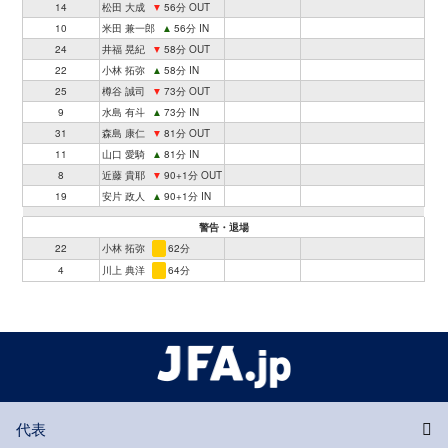
14
松田 大成
▼
56分 OUT
10
米田 兼一郎
▲
56分 IN
24
井福 晃紀
▼
58分 OUT
22
小林 拓弥
▲
58分 IN
25
樽谷 誠司
▼
73分 OUT
9
水島 有斗
▲
73分 IN
31
森島 康仁
▼
81分 OUT
11
山口 愛騎
▲
81分 IN
8
近藤 貴耶
▼
90+1分 OUT
19
安片 政人
▲
90+1分 IN
警告・退場
22
小林 拓弥
62分
4
川上 典洋
64分
代表