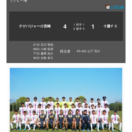
公式記録
4
1
1
前半
1
テゲバジャーロ宮崎
十勝ＦＣ
3
後半
0
21分 石川 智也
69分 小林 拓弥
得点者
45+9分 山下 亮介
77分 藤岡 浩介
90分 水島 有斗