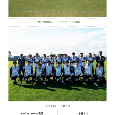
（九州/宮崎県） テゲバジャーロ宮崎
（北海道） 十勝ＦＣ
テゲバジャーロ宮崎
十勝ＦＣ