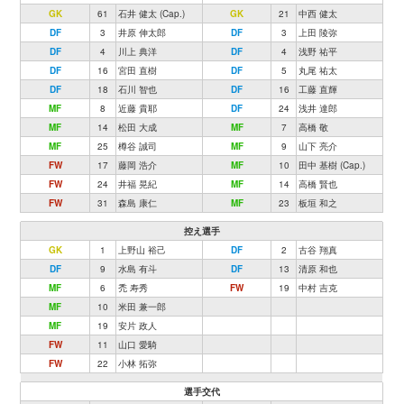
GK
61
石井 健太 (Cap.)
GK
21
中西 健太
DF
3
井原 伸太郎
DF
3
上田 陵弥
DF
4
川上 典洋
DF
4
浅野 祐平
DF
16
宮田 直樹
DF
5
丸尾 祐太
DF
18
石川 智也
DF
16
工藤 直輝
MF
8
近藤 貴耶
DF
24
浅井 達郎
MF
14
松田 大成
MF
7
高橋 敬
MF
25
樽谷 誠司
MF
9
山下 亮介
FW
17
藤岡 浩介
MF
10
田中 基樹 (Cap.)
FW
24
井福 晃紀
MF
14
高橋 賢也
FW
31
森島 康仁
MF
23
板垣 和之
控え選手
GK
1
上野山 裕己
DF
2
古谷 翔真
DF
9
水島 有斗
DF
13
清原 和也
MF
6
禿 寿秀
FW
19
中村 吉克
MF
10
米田 兼一郎
MF
19
安片 政人
FW
11
山口 愛騎
FW
22
小林 拓弥
選手交代