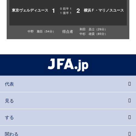
1
2
0
前半
1
東京ヴェルディユース
横浜Ｆ・マリノスユース
1
後半
1
和田 昌士（29分）
得点者
中野 雅臣（54分）
中杉 雄貴（85分）
代表
見る
する
関わる