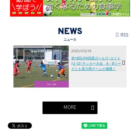
NEWS
RSS
ニュース
2021/03/15
第18回JFA四国ガールズ･エイト
(U-12) サッカー大会 A・Bリー
グとも香川県チームが優勝！
大会・試合
MORE