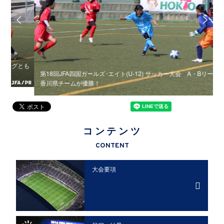
とも
第
第18回JFA四国ガールズ･エイト(U-12) サッカー大会 A・Bリーグとも
香川県チームが優勝！
コンテンツ
CONTENT
大会要項