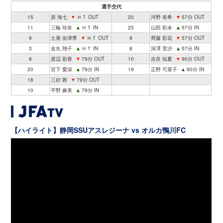
選手交代
15
原 海七
▼
ＨＴ OUT
20
河野 有希
▼
57分 OUT
11
三輪 玲奈
▲
ＨＴ IN
25
山田 彩未
▲
57分 IN
9
土屋 佑津季
▼
ＨＴ OUT
9
齊藤 彩花
▼
57分 OUT
3
金丸 翔子
▲
ＨＴ IN
8
深澤 里沙
▲
57分 IN
8
渡辺 彩香
▼
79分 OUT
10
吉良 知夏
▼
90分 OUT
20
宮下 愛深
▲
79分 IN
19
正野 可菜子
▲
90分 IN
18
三好 茜
▼
79分 OUT
10
平野 麻美
▲
79分 IN
【ハイライト】静岡SSUアスレジーナ vs オルカ鴨川FC