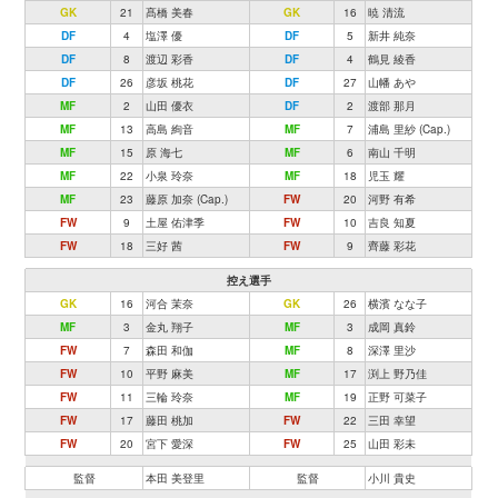
GK
21
髙橋 美春
GK
16
暁 清流
DF
4
塩澤 優
DF
5
新井 純奈
DF
8
渡辺 彩香
DF
4
鶴見 綾香
DF
26
彦坂 桃花
DF
27
山幡 あや
MF
2
山田 優衣
DF
2
渡部 那月
MF
13
高島 絢音
MF
7
浦島 里紗 (Cap.)
MF
15
原 海七
MF
6
南山 千明
MF
22
小泉 玲奈
MF
18
児玉 耀
MF
23
藤原 加奈 (Cap.)
FW
20
河野 有希
FW
9
土屋 佑津季
FW
10
吉良 知夏
FW
18
三好 茜
FW
9
齊藤 彩花
控え選手
GK
16
河合 茉奈
GK
26
横濱 なな子
MF
3
金丸 翔子
MF
3
成岡 真鈴
FW
7
森田 和伽
MF
8
深澤 里沙
FW
10
平野 麻美
MF
17
渕上 野乃佳
FW
11
三輪 玲奈
MF
19
正野 可菜子
FW
17
藤田 桃加
FW
22
三田 幸望
FW
20
宮下 愛深
FW
25
山田 彩未
監督
本田 美登里
監督
小川 貴史