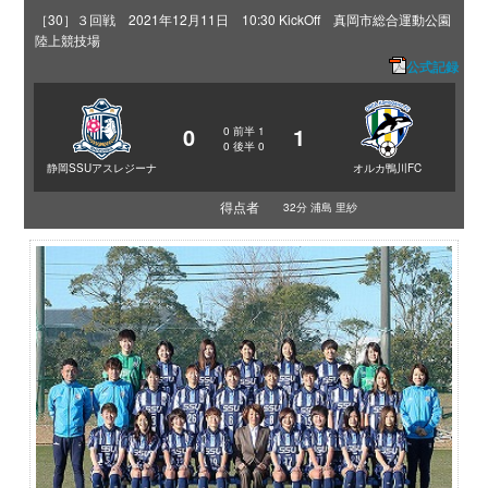
［30］３回戦 2021年12月11日 10:30 KickOff 真岡市総合運動公園
陸上競技場
公式記録
0
1
0
前半
1
0
後半
0
静岡SSUアスレジーナ
オルカ鴨川FC
得点者
32分 浦島 里紗