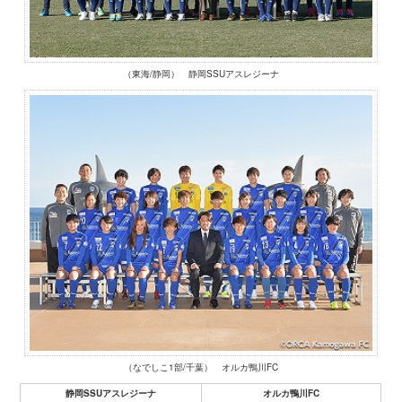
（東海/静岡） 静岡SSUアスレジーナ
（なでしこ1部/千葉） オルカ鴨川FC
静岡SSUアスレジーナ
オルカ鴨川FC