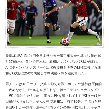
天皇杯 JFA 第101回全日本サッカー選手権大会の準々決勝が10
月27日(水)、各地で行われ、浦和レッズとガンバ大阪が対戦。
AFCチャンピオンズリーグ出場権獲得を今季の目標に掲げる浦
和がG大阪に2-0で快勝して準決勝へ駒を進めました。
両チームは16日のリーグ第32節で対戦。ホームの浦和は圧倒的
に攻めながらゴールを挙げられず、後半アディショナルタイム
にPKで先制したものの、直後にPKを献上して1-1で引き分けた
因縁がありました。そんな中で浦和は、前半10分、こぼれた球
を回収した平野佑一選手が守備ラインの裏へ抜け出したキャス