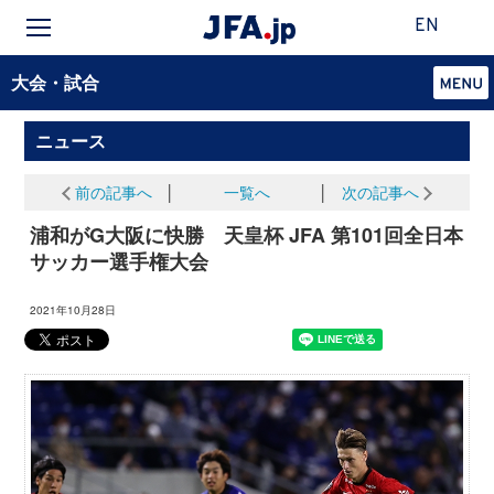
EN
大会・試合
ニュース
前の記事へ
│
一覧へ
│
次の記事へ
浦和がG大阪に快勝 天皇杯 JFA 第101回全日本
サッカー選手権大会
2021年10月28日