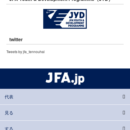
twitter
Tweets by jfa_tennouhai
代表
見る
する