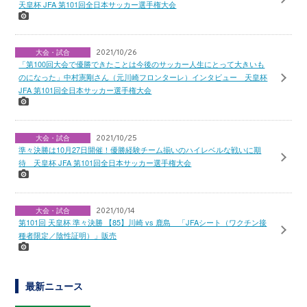
天皇杯 JFA 第101回全日本サッカー選手権大会
大会・試合
2021/10/26
「第100回大会で優勝できたことは今後のサッカー人生にとって大きいも
のになった」中村憲剛さん（元川崎フロンターレ）インタビュー 天皇杯
JFA 第101回全日本サッカー選手権大会
大会・試合
2021/10/25
準々決勝は10月27日開催！優勝経験チーム揃いのハイレベルな戦いに期
待 天皇杯 JFA 第101回全日本サッカー選手権大会
大会・試合
2021/10/14
第101回 天皇杯 準々決勝 【85】川崎 vs 鹿島 「JFAシート（ワクチン接
種者限定／陰性証明）」販売
最新ニュース