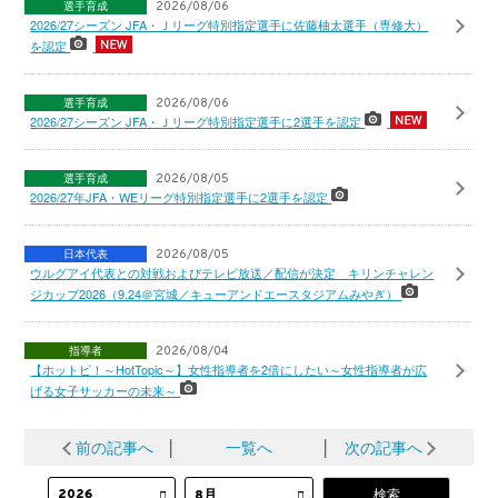
選手育成
2026/08/06
2026/27シーズン JFA・Ｊリーグ特別指定選手に佐藤柚太選手（専修大）
を認定
選手育成
2026/08/06
2026/27シーズン JFA・Ｊリーグ特別指定選手に2選手を認定
選手育成
2026/08/05
2026/27年JFA・WEリーグ特別指定選手に2選手を認定
日本代表
2026/08/05
ウルグアイ代表との対戦およびテレビ放送／配信が決定 キリンチャレン
ジカップ2026（9.24＠宮城／キューアンドエースタジアムみやぎ）
指導者
2026/08/04
【ホットピ！～HotTopic～】女性指導者を2倍にしたい～女性指導者が広
げる女子サッカーの未来～
前の記事へ
│
一覧へ
│
次の記事へ