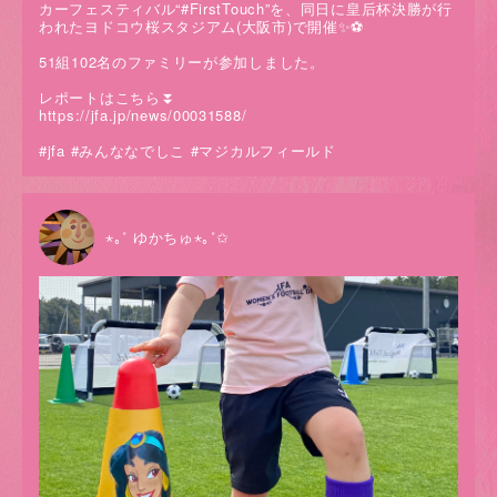
カーフェスティバル“#FirstTouch”を、同日に皇后杯決勝が行
われたヨドコウ桜スタジアム(大阪市)で開催✨⚽️
51組102名のファミリーが参加しました。
レポートはこちら⏬
https://jfa.jp/news/00031588/
#jfa #みんななでしこ #マジカルフィールド
⋆｡˚ ゆかちゅ⋆｡˚✩