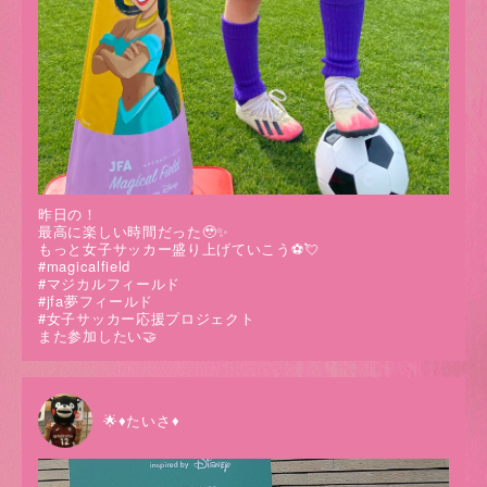
昨日の！
最高に楽しい時間だった🥹✨
もっと女子サッカー盛り上げていこう⚽️💘
#magicalfield
#マジカルフィールド
#jfa夢フィールド
#女子サッカー応援プロジェクト
また参加したい🤝
🌟♦たいさ♦