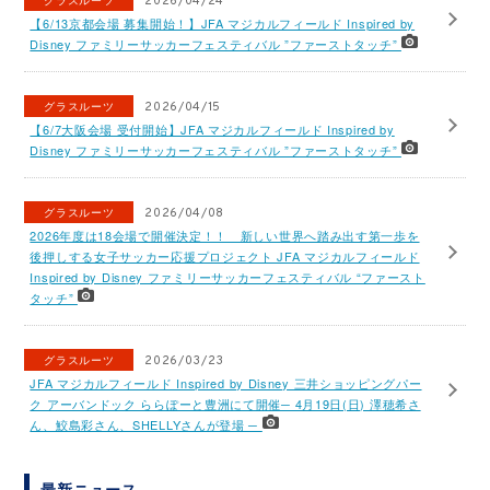
グラスルーツ
2026/04/24
【6/13京都会場 募集開始！】JFA マジカルフィールド Inspired by
Disney ファミリーサッカーフェスティバル ”ファーストタッチ”
グラスルーツ
2026/04/15
【6/7大阪会場 受付開始】JFA マジカルフィールド Inspired by
Disney ファミリーサッカーフェスティバル ”ファーストタッチ”
グラスルーツ
2026/04/08
2026年度は18会場で開催決定！！ 新しい世界へ踏み出す第一歩を
後押しする女子サッカー応援プロジェクト JFA マジカルフィールド
Inspired by Disney ファミリーサッカーフェスティバル “ファースト
タッチ”
グラスルーツ
2026/03/23
JFA マジカルフィールド Inspired by Disney 三井ショッピングパー
ク アーバンドック ららぽーと豊洲にて開催─ 4月19日(日) 澤穂希さ
ん、鮫島彩さん、SHELLYさんが登場 ─
最新ニュース