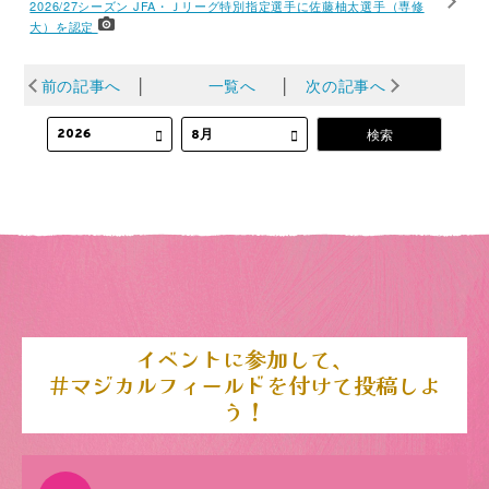
2026/27シーズン JFA・Ｊリーグ特別指定選手に佐藤柚太選手（専修
大）を認定
前の記事へ
│
一覧へ
│
次の記事へ
イベントに参加して、
＃マジカルフィールドを付けて投稿しよ
う！