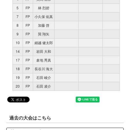
5
FP
林 烈碧
7
FP
小久保 佑真
8
FP
加藤 啓
9
FP
巽 翔矢
10
FP
細越 健太郎
14
FP
岩田 大和
17
FP
倉地 秀真
18
FP
長谷川 海大
19
FP
石田 峻介
20
FP
石田 凌介
過去の大会はこちら