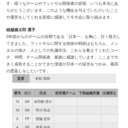
す。様々なチームやフットサル関係者の皆様、いつも本当にあ
りがとうございます。このような機会を与えていただいたこと
や運営をしてくれる皆様に感謝して今大会に取り組みます。
細越健太郎 選手
3年前からのチームの目標である「日本一」を胸に、日々努力し
てきました。フットサルに関する技術や戦術はもちろん、メン
タルの強さ、人としての礼儀作法、これらを教えてくれたコー
チ、仲間、チーム関係者、家族に感謝しています。ここまで大
きく成長することができた僕達が日本一の栄光をつかみ、最高
の恩返しをしたいです。
監督
村松 裕樹
番号
ポジ
氏名
前所属チーム
下部組織所属
出場停止
15
GK
赤羽根 理大
16
GK
早川 怜志
3
FP
西脇 史尚
4
FP
美馬 佑奈