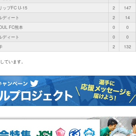
ップFC U-15
2
147
ルディート
2
14
OUL FC熊本
0
0
ルディート
0
0
学
2
132
影しています。