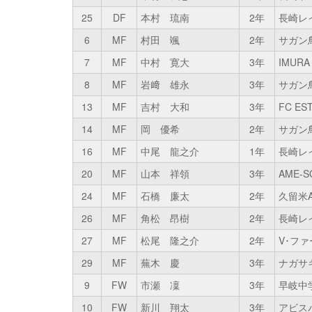
25
DF
本村 琉南
2年
長崎レ
6
MF
村田 颯
2年
サガン鳥
7
MF
中村 寛大
3年
IMURA 
8
MF
岩﨑 雄永
3年
サガン鳥
13
MF
吉村 大和
3年
FC ES
14
MF
岡 優希
2年
サガン鳥
16
MF
中尾 龍之介
1年
長崎レ
20
MF
山本 祥領
3年
AME-S
24
MF
石橋 廉太
2年
久留米AZ
26
MF
角松 昂樹
2年
長崎レ
27
MF
松尾 隆之介
2年
V･ファ
29
MF
蕪木 慶
3年
ナガサ
9
FW
市瀬 凜
3年
早岐中
10
FW
新川 翔太
3年
アビスパ