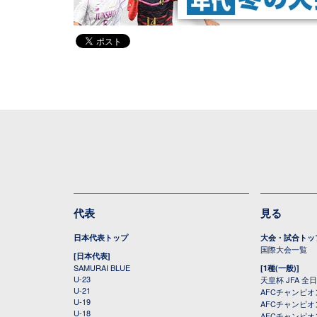
代表
見る
日本代表トップ
大会・試合トッ
国際大会一覧
[日本代表]
SAMURAI BLUE
[1種(一般)]
U-23
天皇杯 JFA 
U-21
AFCチャンピ
U-19
AFCチャンピオン
U-18
AFCチャンピオ