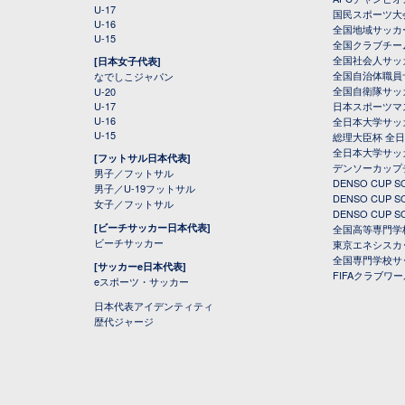
U-17
国民スポーツ大
U-16
全国地域サッカ
U-15
全国クラブチー
全国社会人サッ
[日本女子代表]
全国自治体職員
なでしこジャパン
全国自衛隊サッ
U-20
U-17
日本スポーツマ
U-16
全日本大学サッ
U-15
総理大臣杯 全
全日本大学サッ
[フットサル日本代表]
デンソーカップ
男子／フットサル
DENSO CUP
男子／U-19フットサル
DENSO CUP
女子／フットサル
DENSO CUP
[ビーチサッカー日本代表]
全国高等専門学
ビーチサッカー
東京エネシスカ
全国専門学校サ
[サッカーe日本代表]
FIFAクラブワ
eスポーツ・サッカー
日本代表アイデンティティ
歴代ジャージ