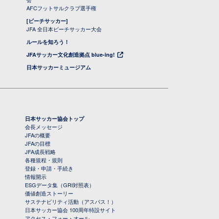
AFCフットサルクラブ選手権
[ビーチサッカー]
JFA 全日本ビーチサッカー大会
ルールを知ろう！
JFAサッカー文化創造拠点 blue-ing!
日本サッカーミュージアム
日本サッカー協会トップ
会長メッセージ
JFAの概要
JFAの目標
JFA成長戦略
各種規程・規則
登録・申請・手続き
情報開示
ESGデータ集（GRI対照表）
価値創造ストーリー
サステナビリティ活動（アスパス！）
日本サッカー協会 100周年特設サイト
アクセス・フォー・オール