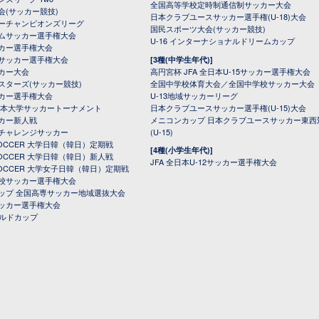
全国高等学校定時制通信制サッカー大会
会(サッカー競技)
日本クラブユースサッカー選手権(U-18)大会
ーチャンピオンズリーグ
国民スポーツ大会(サッカー競技)
ムサッカー選手権大会
U-16 インターナショナルドリームカップ
カー選手権大会
サッカー選手権大会
[3種(中学生年代)]
カー大会
高円宮杯 JFA 全日本U-15サッカー選手権大会
スターズ(サッカー競技)
全国中学校体育大会／全国中学校サッカー大会
カー選手権大会
U-13地域サッカーリーグ
日本大学サッカートーナメント
日本クラブユースサッカー選手権(U-15)大会
カー新人戦
メニコンカップ 日本クラブユースサッカー東西
チャレンジサッカー
(U-15)
 SOCCER 大学日韓（韓日）定期戦
[4種(小学生年代)]
 SOCCER 大学日韓（韓日）新人戦
JFA 全日本U-12サッカー選手権大会
 SOCCER 大学女子日韓（韓日）定期戦
校サッカー選手権大会
ップ 全国高専サッカー地域選抜大会
ッカー選手権大会
ールドカップ