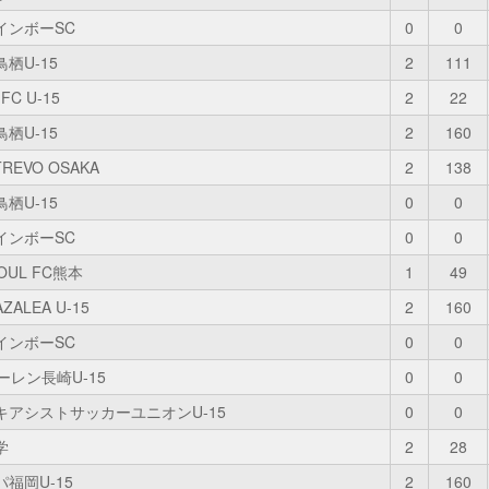
インボーSC
0
0
栖U-15
2
111
FC U-15
2
22
栖U-15
2
160
TREVO OSAKA
2
138
栖U-15
0
0
インボーSC
0
0
OUL FC熊本
1
49
ALEA U-15
2
160
インボーSC
0
0
ーレン長崎U‐15
0
0
キアシストサッカーユニオンU-15
0
0
学
2
28
福岡U-15
2
160