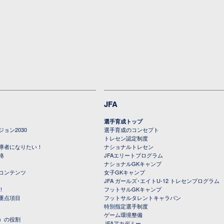
JFA
選手育成トップ
ョン2030
選手育成のコンセプト
トレセン認定制度
導者になりたい！
ナショナルトレセン
格
JFAエリートプログラム
ナショナルGKキャンプ
コンテンツ
女子GKキャンプ
JFA ガールズ･エイトU-12 トレセンプログラム
！
フットサルGKキャンプ
重点項目
フットサルタレントキャラバン
特別指定選手制度
ゲーム環境整備
）の役割
JFAアカデミー