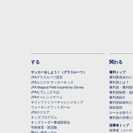
する
関わる
サッカーをしよう！（グラスルーツ）
審判トップ
JFAグラスルーツ宣言
審判委員会のビジ
JFAユニクロ サッカーキッズ
審判員とは？
JFA Magical Field Inspired by Disney
審判員・審判指
JFAなでしこひろば
審判員制度・資
JFAチャレンジゲーム
審判員紹介
キリンファミリーチャレンジカップ
審判登録者向け
ウォーキングフットボール
競技規則
JFAスクエア
ルールを知ろう
キッズプログラム
審判員の目標と
キッズリーダー養成講習会
指導者トップ
学校体育・部活動
指導者（コーチ
障がい者サッカー