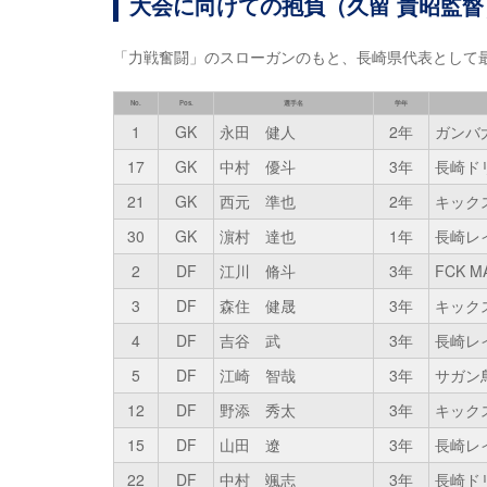
大会に向けての抱負（久留 貴昭監督
「力戦奮闘」のスローガンのもと、長崎県代表として
No.
Pos.
選手名
学年
1
GK
永田 健人
2年
ガンバ
17
GK
中村 優斗
3年
長崎ド
21
GK
西元 準也
2年
キックス
30
GK
濵村 達也
1年
長崎レ
2
DF
江川 脩斗
3年
FCK M
3
DF
森住 健晟
3年
キックス
4
DF
吉谷 武
3年
長崎レ
5
DF
江崎 智哉
3年
サガン鳥
12
DF
野添 秀太
3年
キックス
15
DF
山田 遼
3年
長崎レ
22
DF
中村 颯志
3年
長崎ド