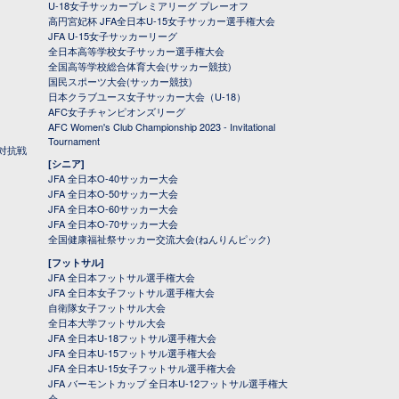
U-18女子サッカープレミアリーグ プレーオフ
高円宮妃杯 JFA全日本U-15女子サッカー選手権大会
JFA U-15女子サッカーリーグ
全日本高等学校女子サッカー選手権大会
全国高等学校総合体育大会(サッカー競技)
国民スポーツ大会(サッカー競技)
日本クラブユース女子サッカー大会（U-18）
AFC女子チャンピオンズリーグ
AFC Women's Club Championship 2023 - Invitational
Tournament
対抗戦
[シニア]
JFA 全日本O-40サッカー大会
JFA 全日本O-50サッカー大会
JFA 全日本O-60サッカー大会
JFA 全日本O-70サッカー大会
全国健康福祉祭サッカー交流大会(ねんりんピック)
[フットサル]
JFA 全日本フットサル選手権大会
JFA 全日本女子フットサル選手権大会
自衛隊女子フットサル大会
全日本大学フットサル大会
JFA 全日本U-18フットサル選手権大会
JFA 全日本U-15フットサル選手権大会
JFA 全日本U-15女子フットサル選手権大会
JFA バーモントカップ 全日本U-12フットサル選手権大
会