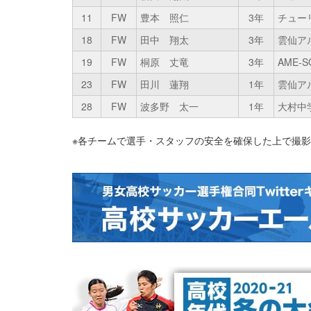
11
FW
豊本 照仁
3年
チューリ
18
FW
田中 翔太
3年
雲仙ア
19
FW
桐原 丈竜
3年
AME-S
23
FW
田川 蓮翔
1年
雲仙ア
28
FW
波多野 太一
1年
大村中
※各チームで選手・スタッフの安全を確保した上で撮