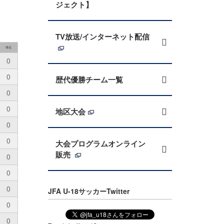
ジェクト】
TV放送/インターネット配信
得点
0
0
歴代優勝チーム一覧
0
0
地区大会
0
0
大会プログラムオンライン
販売
0
0
0
JFA U-18サッカーTwitter
0
0