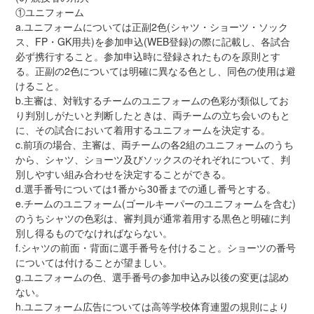
①ユニフォーム
a.ユニフォームについては正副2色(シャツ・ショーツ・ソック
ス、FP・GK用共)を参加申込(WEB登録)の際に記載し、各試合
必ず携行すること。参加申込時に登録されたものを原則とす
る。正副の2色については明確に異なる色とし、同色の使用は避
けること。
b.主審は、対戦するチームのユニフォームの色彩が類似してお
り判別しがたいと判断したときは、両チームの立ち会いのもと
に、その試合において着用するユニフォームを決定する。
c.前項の場合、主審は、両チームの各2組のユニフォームのうち
から、シャツ、ショーツ及びソックスのそれぞれについて、判
別しやすい組み合わせを決定することができる。
d.選手番号については1番から30番までの通し番号とする。
e.チームのユニフォーム(ゴールキーパーのユニフォームを含む)
のうちシャツの色彩は、審判員が通常着用する黒色と明確に判
別し得るものでなければならない。
f.シャツの前面・背面に選手番号を付けること。ショーツの番号
については付けることが望ましい。
g.ユニフォームの色、選手番号の参加申込み以後の変更は認め
ない。
h.ユニフォーム広告については高等学校体育連盟の規則により