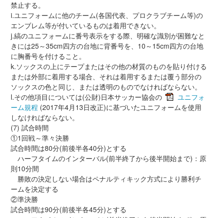
禁止する。
i.ユニフォームに他のチーム(各国代表、プロクラブチーム等)の
エンブレム等が付いているものは着用できない。
j.縞のユニフォームに番号表示をする際、明確な識別が困難なと
きには25～35cm四方の台地に背番号を、10～15cm四方の台地
に胸番号を付けること。
k.ソックスの上にテープまたはその他の材質のものを貼り付ける
または外部に着用する場合、それは着用するまたは覆う部分の
ソックスの色と同じ、または透明のものでなければならない。
l.その他項目については(公財)日本サッカー協会の
ユニフォ
ーム規程
(2017年4月13日改正)に基づいたユニフォームを使用
しなければならない。
(7) 試合時間
①1回戦～準々決勝
試合時間は80分(前後半各40分)とする
ハーフタイムのインターバル(前半終了から後半開始まで)：原
則10分間
勝敗の決定しない場合はペナルティキック方式により勝利チ
ームを決定する
②準決勝
試合時間は90分(前後半各45分)とする