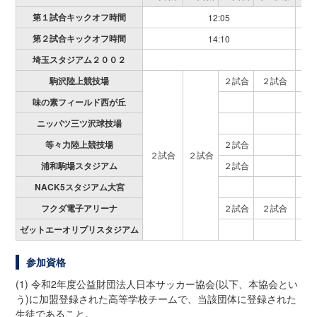
第１試合キックオフ時間
12:05
12:
第２試合キックオフ時間
14:10
14:
埼玉スタジアム２００２
２
駒沢陸上競技場
２試合
２試合
味の素フィールド西が丘
ニッパツ三ツ沢球技場
等々力陸上競技場
２試合
２試合
２試合
浦和駒場スタジアム
２試合
NACK5スタジアム大宮
フクダ電子アリーナ
２試合
２試合
ゼットエーオリプリスタジアム
参加資格
(1) 令和2年度公益財団法人日本サッカー協会(以下、本協会とい
う)に加盟登録された高等学校チームで、当該団体に登録された
生徒であること。