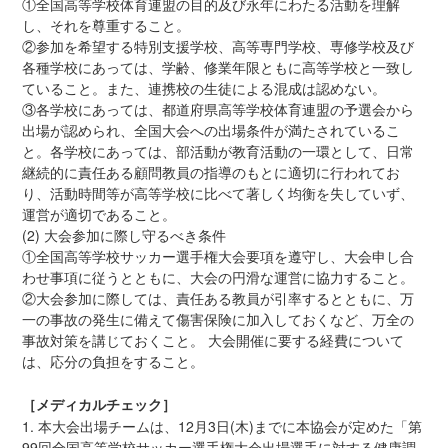
①全国高等学校体育連盟の目的及び永年にわたる活動を理解
し、それを尊重すること。
②参加を希望する特別支援学校、高等専門学校、専修学校及び
各種学校にあっては、学齢、修業年限ともに高等学校と一致し
ていること。また、連携校の生徒による混成は認めない。
③各学校にあっては、都道府県高等学校体育連盟の予選会から
出場が認められ、全国大会への出場条件が満たされているこ
と。各学校にあっては、部活動が教育活動の一環として、日常
継続的に責任ある顧問教員の指導のもとに適切に行われてお
り、活動時間等が高等学校に比べて著しく均衡を失していず、
運営が適切であること。
(2) 大会参加に際し守るべき条件
①全国高等学校サッカー選手権大会要項を遵守し、大会申し合
わせ事項に従うとともに、大会の円滑な運営に協力すること。
②大会参加に際しては、責任ある教員が引率するとともに、万
一の事故の発生に備えて傷害保険に加入しておくなど、万全の
事故対策を講じておくこと。 大会開催に要する経費について
は、応分の負担をすること。
［メディカルチェック］
1. 本大会出場チームは、12月3日(木)までに本協会が定めた「第
99回全国高等学校サッカー選手権大会出場選手に対する健康調