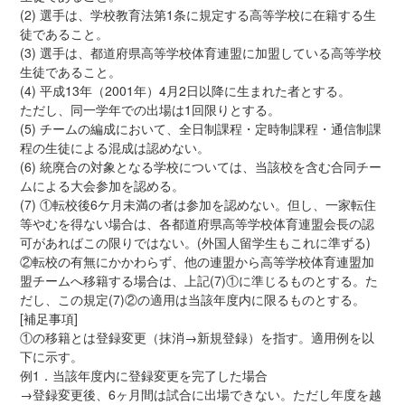
(2) 選手は、学校教育法第1条に規定する高等学校に在籍する生
徒であること。
(3) 選手は、都道府県高等学校体育連盟に加盟している高等学校
生徒であること。
(4) 平成13年（2001年）4月2日以降に生まれた者とする。
ただし、同一学年での出場は1回限りとする。
(5) チームの編成において、全日制課程・定時制課程・通信制課
程の生徒による混成は認めない。
(6) 統廃合の対象となる学校については、当該校を含む合同チー
ムによる大会参加を認める。
(7) ①転校後6ケ月未満の者は参加を認めない。但し、一家転住
等やむを得ない場合は、各都道府県高等学校体育連盟会長の認
可があればこの限りではない。(外国人留学生もこれに準ずる)
②転校の有無にかかわらず、他の連盟から高等学校体育連盟加
盟チームへ移籍する場合は、上記(7)①に準じるものとする。た
だし、この規定(7)②の適用は当該年度内に限るものとする。
[補足事項]
①の移籍とは登録変更（抹消→新規登録）を指す。適用例を以
下に示す。
例1．当該年度内に登録変更を完了した場合
→登録変更後、6ヶ月間は試合に出場できない。ただし年度を越