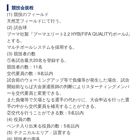
競技会規程
(1) 競技のフィールド
天然芝フィールドにて行う。
(2) 試合球
プーマ社製『プーマエリート2.2 HYB(FIFA QUALITY)ボールJ』
とする。
マルチボールシステムを採用する。
(3) 競技者の数
①各試合最大20名を登録する。
競技者の数：11名
交代要員の数：9名以内
試合前のウォーミングアップ等で負傷等が発生した場合、試合
開始前ならば大会派遣医師の判断によりスターティングメンバ
ーを交代要員と変更できる。
また負傷等で欠場となる選手の代わりに、大会申込を行った選
手の中から交代要員を補充することができる。
②交代を行うことができる数：5名以内
(4) 役員の数
ベンチ入り出来る役員の数：5名以内
(5) テクニカルエリア：設置する
(6) 競技者の用具