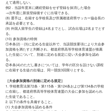
えて適用しない。
例2．当該年度末に継続登録をせず登録を抹消した場合
→次年度に新規登録後すぐに出場できる。
(8) 選手は、在籍する学校長及び所属都道府県サッカー協会長の
承認を必要とする。
(9) 外国人留学生の登録は4名までとし、試合出場は2名までとす
る。
(10) 参加資格の特例
①本条(2)・(3)に定める生徒以外で、当該競技要項により大会参
加資格を満たすと判断され、都道府県高等学校体育連盟が推薦
した生徒について、別途に定める規定に従い大会参加を認め
る。
②本条(4)のただし書きについては、学年の区分を設けない課程
に在籍する生徒の出場は、同一競技3回限りとする。
［大会参加資格の別途に定める規定］
1. 学校教育法第72条・第115条・第124条および第134条の学校
に在籍し、都道府県高等学校体育連盟の大会に参加を認められ
た生徒であること。
2. 以下の条件を具備すること。
(1) 大会参加資格を認める条件