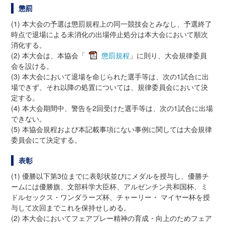
懲罰
(1) 本大会の予選は懲罰規程上の同一競技会とみなし、予選終了
時点で退場による未消化の出場停止処分は本大会において順次
消化する。
(2) 本大会は、本協会「
懲罰規程
」に則り、大会規律委員
会を設ける。
(3) 本大会において退場を命じられた選手等は、次の1試合に出
場できず、それ以降の処置については、規律委員会において決
定する。
(4) 本大会期間中、警告を2回受けた選手等は、次の1試合に出場
できない。
(5) 本協会規程および本記載事項にない事例に関しては大会規律
委員会にて決定する。
表彰
(1) 優勝以下第3位までに表彰状並びにメダルを授与し、優勝チ
ームには優勝旗、文部科学大臣杯、アルゼンチン共和国杯、ミ
ドルセックス・ワンダラーズ杯、チャーリー・ マイヤー杯を授
与して次回までこれを保持せしめる。
(2) 本大会においてフェアプレー精神の育成・向上のためフェア