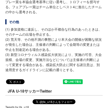
プレー賞を本協会選考基準に従い選考し、トロフィーを授与す
る。フェアプレー賞はチーム単位としベスト4に進出したチーム
の中から選考される。
その他
(1) 参加資格に違反し、そのほか不都合な行為のあったときは、
そのチームの出場を停止する。
(2) 荒天等、その他不測の事態により本大会の開催が困難な状況
が発生した場合は、主催者の判断によって会期等の変更または
中止を別途定める場合がある。
(3) 新型コロナウィルス感染拡大状況により、実施の可否、大会
規模、会場の変更、実施方法などについては主催者の判断によ
って変更する場合がある。感染拡大防止に関する諸注意は、別
途用意するガイドラインに記載の通りとする。
JFA U-18サッカーTwitter
Tweets by jfa_u18