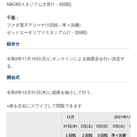
NACK5スタジアム大宮(1・2回戦)
千葉：
フクダ電子アリーナ(1回戦～準々決勝)
ゼットエーオリプリスタジアム(1・2回戦)
組合せ
令和2年11月16日(月)にオンラインによる抽選会を行い決定す
る。
開会式
令和2年12月31日(木)に規模を縮小して行う。
※表を左右にスワイプして閲覧できます
12月
2021年1月
31日(木)
2日(土)
3日(日)
5日(火)
9日(
１回戦
２回戦
３回戦
準々決勝
準