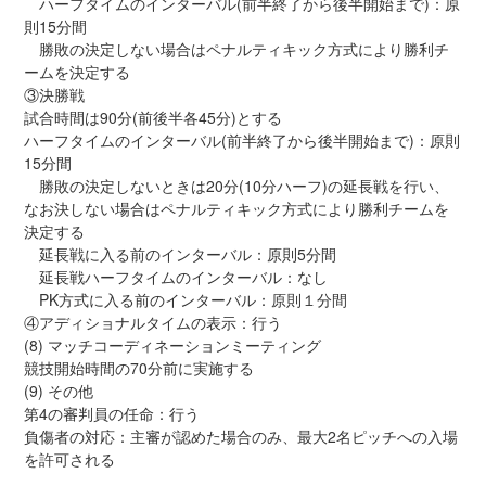
ハーフタイムのインターバル(前半終了から後半開始まで)：原
則15分間
勝敗の決定しない場合はペナルティキック方式により勝利チ
ームを決定する
③決勝戦
試合時間は90分(前後半各45分)とする
ハーフタイムのインターバル(前半終了から後半開始まで)：原則
15分間
勝敗の決定しないときは20分(10分ハーフ)の延長戦を行い、
なお決しない場合はペナルティキック方式により勝利チームを
決定する
延長戦に入る前のインターバル：原則5分間
延長戦ハーフタイムのインターバル：なし
PK方式に入る前のインターバル：原則１分間
④アディショナルタイムの表示：行う
(8) マッチコーディネーションミーティング
競技開始時間の70分前に実施する
(9) その他
第4の審判員の任命：行う
負傷者の対応：主審が認めた場合のみ、最大2名ピッチへの入場
を許可される