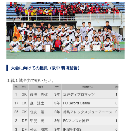
大会に向けての抱負（阪中 義博監督）
１戦１戦全力で戦いたい。
No.
Pos.
選手名
学年
前所属チーム
試合
時間
1
GK
藤澤 周弥
3年
坂戸ディプロマッツ
1
80
17
GK
森 涼太
3年
FC Sword Osaka
0
0
25
GK
住友 蓮
2年
徳島アレックスジュニアユース
0
0
2
DF
甲斐 光
3年
FCフレスカ神戸
1
11
3
DF
松元 航志
3年
IRIS生野SS
0
0