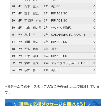
26
MF
岡本 直大
2年
長野FC
0
0
27
MF
藤本 聖也
2年
RIP ACE SC
0
0
29
MF
宇都野 京介
3年
RIP ACE SC
0
0
30
MF
片山 翔太郎
2年
ゼッセル熊取FC
0
0
9
FW
樫村 宝
3年
CANARINHO FC RIO U-15
1
77
14
FW
前田 拳志
3年
RIP ACE SC
0
0
18
FW
門雀 佑奎
3年
川上FC
1
3
19
FW
土手 開理
3年
RIP ACE SC
1
25
22
FW
酒谷 圭太
2年
ディアブロッサ高田FC U-15
0
0
24
FW
荻野 悟
2年
長野FC
0
0
※各チームで選手・スタッフの安全を確保した上で撮影していま
す。