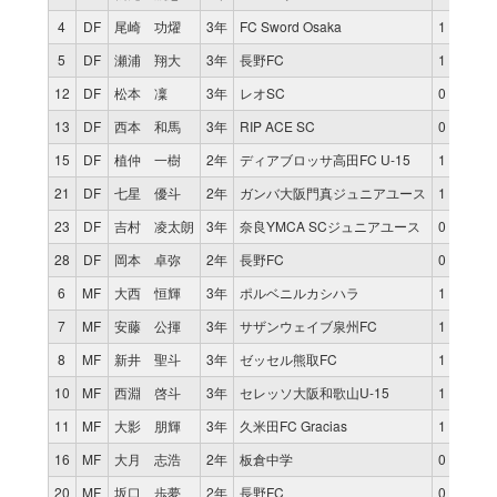
4
DF
尾崎 功燿
3年
FC Sword Osaka
1
80
5
DF
瀬浦 翔大
3年
長野FC
1
80
12
DF
松本 凜
3年
レオSC
0
0
13
DF
西本 和馬
3年
RIP ACE SC
0
0
15
DF
植仲 一樹
2年
ディアブロッサ高田FC U-15
1
80
21
DF
七星 優斗
2年
ガンバ大阪門真ジュニアユース
1
80
23
DF
吉村 凌太朗
3年
奈良YMCA SCジュニアユース
0
0
28
DF
岡本 卓弥
2年
長野FC
0
0
6
MF
大西 恒輝
3年
ポルベニルカシハラ
1
80
7
MF
安藤 公揮
3年
サザンウェイブ泉州FC
1
55
8
MF
新井 聖斗
3年
ゼッセル熊取FC
1
80
10
MF
西淵 啓斗
3年
セレッソ大阪和歌山U-15
1
80
11
MF
大影 朋輝
3年
久米田FC Gracias
1
69
16
MF
大月 志浩
2年
板倉中学
0
0
20
MF
坂口 歩夢
2年
長野FC
0
0