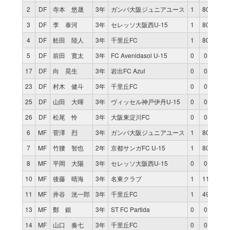
2
DF
寺本 悠晟
3年
ガンバ大阪ジュニアユース
1
80
0
3
DF
李 泰河
3年
セレッソ大阪西U-15
1
80
0
4
DF
舩田 陸人
3年
千里丘FC
1
80
0
5
DF
前田 寛太
3年
FC Avenidasol U-15
0
0
0
17
DF
向 晃生
3年
岩出FC Azul
0
0
0
23
DF
村木 健斗
3年
千里丘FC
0
0
0
25
DF
山田 大暉
3年
ヴィッセル神戸伊丹U-15
0
0
0
26
DF
松尾 怜
3年
大阪東淀川FC
0
0
0
6
MF
菅澤 烈
3年
ガンバ大阪ジュニアユース
1
80
0
7
MF
竹腰 智也
2年
京都サンガFC U-15
1
80
0
8
MF
平岡 大陽
3年
セレッソ大阪西U-15
0
0
0
10
MF
後藤 晴海
3年
名東クラブ
1
11
0
11
MF
井谷 洸一郎
3年
千里丘FC
1
49
0
13
MF
鄭 銀
3年
ST FC Partida
0
0
0
14
MF
山口 奏七
3年
千里丘FC
0
0
0