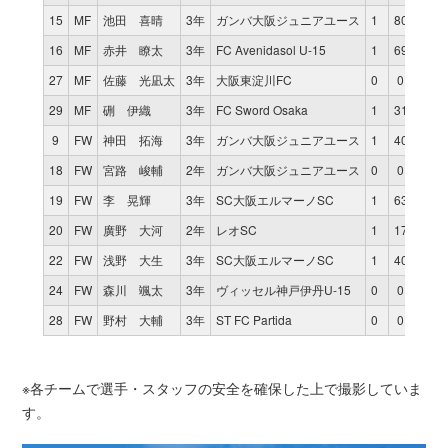
15
MF
池田 喜晴
3年
ガンバ大阪ジュニアユース
1
80
0
16
MF
赤井 瞭太
3年
FC Avenidasol U-15
1
69
0
27
MF
佐藤 光凪太
3年
大阪東淀川FC
0
0
0
29
MF
硎 伊織
3年
FC Sword Osaka
1
31
0
9
FW
神田 拓海
3年
ガンバ大阪ジュニアユース
1
40
0
18
FW
宮路 峻輔
2年
ガンバ大阪ジュニアユース
0
0
0
19
FW
李 晃輝
3年
SC大阪エルマーノSC
1
63
0
20
FW
廣野 大河
2年
レオSC
1
17
0
22
FW
浅野 大生
3年
SC大阪エルマーノSC
1
40
1
24
FW
森川 颯太
3年
ヴィッセル神戸伊丹U-15
0
0
0
28
FW
野村 大輔
3年
ST FC Partida
0
0
0
※各チームで選手・スタッフの安全を確保した上で撮影していま
す。