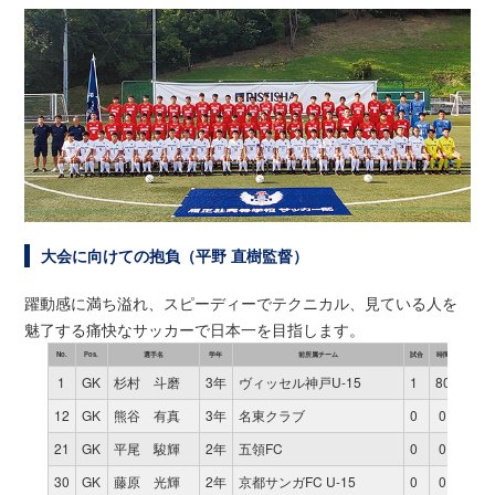
大会に向けての抱負（平野 直樹監督）
躍動感に満ち溢れ、スピーディーでテクニカル、見ている人を
魅了する痛快なサッカーで日本一を目指します。
No.
Pos.
選手名
学年
前所属チーム
試合
時間
得点
1
GK
杉村 斗磨
3年
ヴィッセル神戸U-15
1
80
0
12
GK
熊谷 有真
3年
名東クラブ
0
0
0
21
GK
平尾 駿輝
2年
五領FC
0
0
0
30
GK
藤原 光輝
2年
京都サンガFC U-15
0
0
0