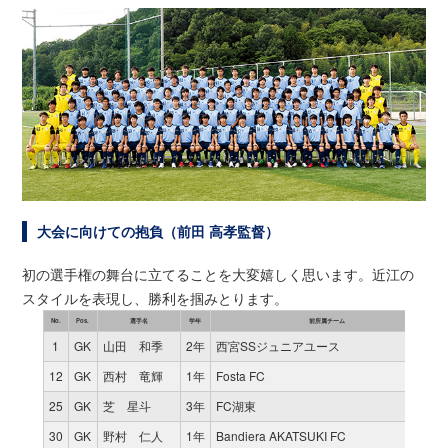
大会に向けての抱負（前田 高孝監督）
初の選手権の舞台に立てることを大変嬉しく思います。近江の
スタイルを表現し、勝利を掴みとります。
No.
Pos.
選手名
学年
前所属チーム
1
GK
山田 和季
2年
西宮SSジュニアユース
12
GK
西村 竜輝
1年
Fosta FC
25
GK
芝 星斗
3年
FC湖東
30
GK
野村 仁人
1年
Bandiera AKATSUKI FC