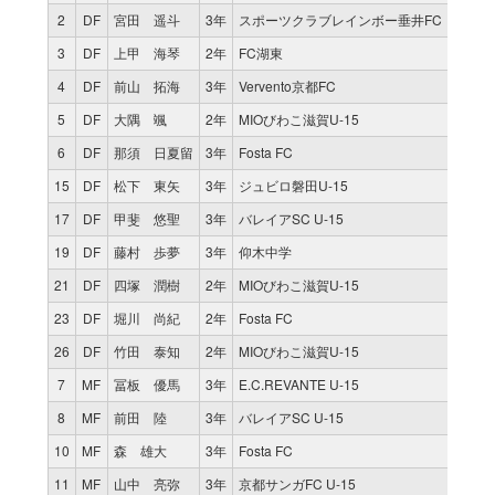
2
DF
宮田 遥斗
3年
スポーツクラブレインボー垂井FC
3
DF
上甲 海琴
2年
FC湖東
4
DF
前山 拓海
3年
Vervento京都FC
5
DF
大隅 颯
2年
MIOびわこ滋賀U-15
6
DF
那須 日夏留
3年
Fosta FC
15
DF
松下 東矢
3年
ジュビロ磐田U-15
17
DF
甲斐 悠聖
3年
バレイアSC U-15
19
DF
藤村 歩夢
3年
仰木中学
21
DF
四塚 潤樹
2年
MIOびわこ滋賀U-15
23
DF
堀川 尚紀
2年
Fosta FC
26
DF
竹田 泰知
2年
MIOびわこ滋賀U-15
7
MF
冨板 優馬
3年
E.C.REVANTE U-15
8
MF
前田 陸
3年
バレイアSC U-15
10
MF
森 雄大
3年
Fosta FC
11
MF
山中 亮弥
3年
京都サンガFC U-15