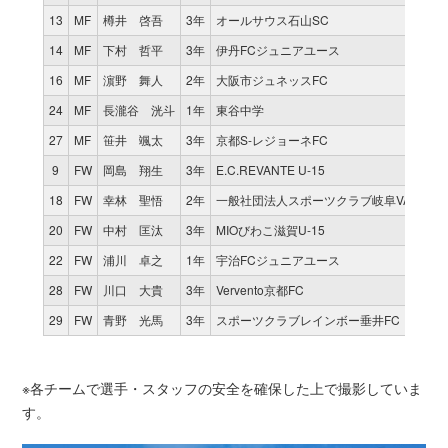
13
MF
樽井 啓吾
3年
オールサウス石山SC
14
MF
下村 哲平
3年
伊丹FCジュニアユース
16
MF
濵野 舞人
2年
大阪市ジュネッスFC
24
MF
長瀧谷 洸斗
1年
東谷中学
27
MF
笹井 颯太
3年
京都S-レジョーネFC
9
FW
岡島 翔生
3年
E.C.REVANTE U-15
18
FW
幸林 聖悟
2年
一般社団法人スポーツクラブ岐阜VAMOS
20
FW
中村 匡汰
3年
MIOびわこ滋賀U-15
22
FW
浦川 卓之
1年
宇治FCジュニアユース
28
FW
川口 大貴
3年
Vervento京都FC
29
FW
青野 光馬
3年
スポーツクラブレインボー垂井FC
※各チームで選手・スタッフの安全を確保した上で撮影していま
す。