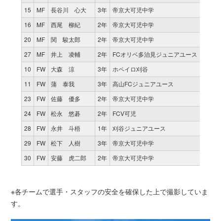
15
MF
長谷川 心大
3年
帝京大可児中学
16
MF
西尾 柳紀
2年
帝京大可児中学
20
MF
関 駿太郎
2年
帝京大可児中学
27
MF
井上 凌輔
2年
FCオリベ多治見ジュニアユース
10
FW
大森 涼
3年
ホペイロ刈谷
11
FW
蒲 泰我
3年
高山FCジュニアユース
23
FW
佐藤 優多
2年
帝京大可児中学
24
FW
松永 悠碁
2年
FCV可児
28
FW
永井 斗梧
1年
刈谷ジュニアユース
29
FW
松下 人樹
3年
帝京大可児中学
30
FW
安藤 虎二郎
2年
帝京大可児中学
※各チームで選手・スタッフの安全を確保した上で撮影していま
す。