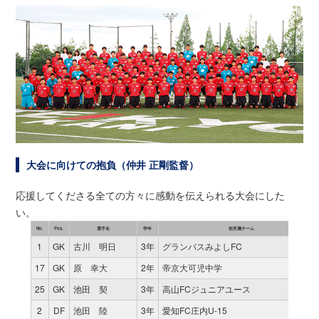
大会に向けての抱負（仲井 正剛監督）
応援してくださる全ての方々に感動を伝えられる大会にした
い。
No.
Pos.
選手名
学年
前所属チーム
1
GK
古川 明日
3年
グランパスみよしFC
17
GK
原 幸大
2年
帝京大可児中学
25
GK
池田 契
3年
高山FCジュニアユース
2
DF
池田 陸
3年
愛知FC庄内U-15