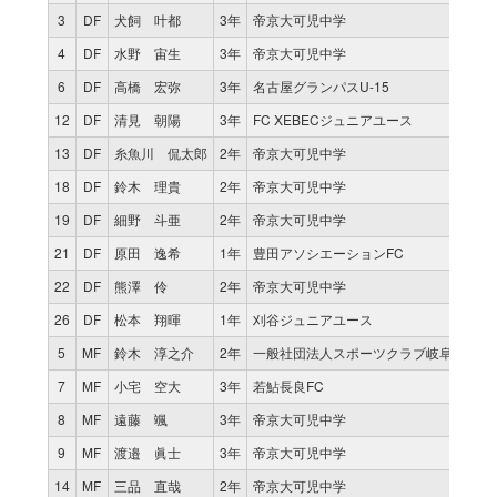
3
DF
犬飼 叶都
3年
帝京大可児中学
4
DF
水野 宙生
3年
帝京大可児中学
6
DF
高橋 宏弥
3年
名古屋グランパスU-15
12
DF
清見 朝陽
3年
FC XEBECジュニアユース
13
DF
糸魚川 侃太郎
2年
帝京大可児中学
18
DF
鈴木 理貴
2年
帝京大可児中学
19
DF
細野 斗亜
2年
帝京大可児中学
21
DF
原田 逸希
1年
豊田アソシエーションFC
22
DF
熊澤 伶
2年
帝京大可児中学
26
DF
松本 翔暉
1年
刈谷ジュニアユース
5
MF
鈴木 淳之介
2年
一般社団法人スポーツクラブ岐阜VAMO
7
MF
小宅 空大
3年
若鮎長良FC
8
MF
遠藤 颯
3年
帝京大可児中学
9
MF
渡邉 眞士
3年
帝京大可児中学
14
MF
三品 直哉
2年
帝京大可児中学