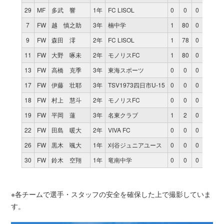
29
MF
多武 響
1年
FC LISOL
0
0
0
7
FW
越 慎之助
3年
楠中学
1
80
0
9
FW
森田 澪
2年
FC LISOL
1
78
0
11
FW
大野 啄未
2年
モノリスFC
1
80
0
13
FW
高橋 克季
3年
東海スポーツ
0
0
0
17
FW
伊藤 壮耶
3年
TSV1973四日市U-15
0
0
0
18
FW
村上 慧斗
2年
モノリスFC
0
0
0
19
FW
平岡 蓮
3年
名東クラブ
1
2
0
22
FW
田島 暖大
2年
VIVA FC
0
0
0
26
FW
黒木 颯大
1年
刈谷ジュニアユース
0
0
0
30
FW
鈴木 空翔
1年
竜南中学
0
0
0
※各チームで選手・スタッフの安全を確保した上で撮影していま
す。