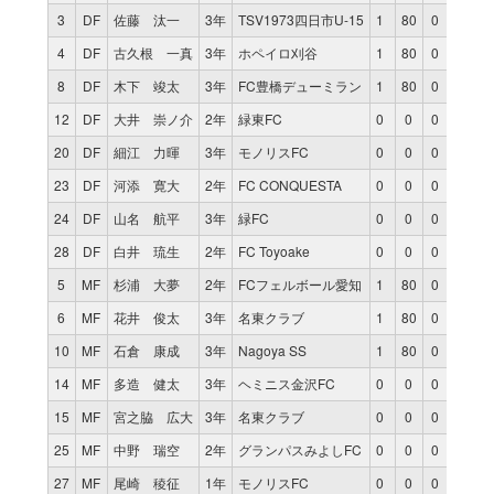
3
DF
佐藤 汰一
3年
TSV1973四日市U-15
1
80
0
4
DF
古久根 一真
3年
ホペイロ刈谷
1
80
0
8
DF
木下 竣太
3年
FC豊橋デューミラン
1
80
0
12
DF
大井 崇ノ介
2年
緑東FC
0
0
0
20
DF
細江 力暉
3年
モノリスFC
0
0
0
23
DF
河添 寛大
2年
FC CONQUESTA
0
0
0
24
DF
山名 航平
3年
緑FC
0
0
0
28
DF
白井 琉生
2年
FC Toyoake
0
0
0
5
MF
杉浦 大夢
2年
FCフェルボール愛知
1
80
0
6
MF
花井 俊太
3年
名東クラブ
1
80
0
10
MF
石倉 康成
3年
Nagoya SS
1
80
0
14
MF
多造 健太
3年
ヘミニス金沢FC
0
0
0
15
MF
宮之脇 広大
3年
名東クラブ
0
0
0
25
MF
中野 瑞空
2年
グランパスみよしFC
0
0
0
27
MF
尾崎 稜征
1年
モノリスFC
0
0
0