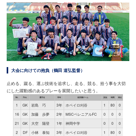
大会に向けての抱負（鶴田 道弘監督）
止める、蹴る、運ぶ技術を追求し、走る、競る、拾う事を大切
にした躍動感のあるプレーを展開したいと思う。
No.
Pos.
選手名
学年
前所属チーム
試合
時間
得点
1
GK
岩島 巧
3年
ホペイロ刈谷
1
80
0
16
GK
加藤 歩夢
2年
MSCペレニアルFC
0
0
0
21
GK
大空 陽登
1年
神岡中学
0
0
0
2
DF
小林 泰知
3年
ホペイロ刈谷
1
80
0