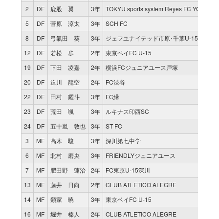
2
DF
鹿股 翼
3年
TOKYU sports system Reyes FC YOKOHA
5
DF
菅原 涼太
3年
SCH FC
8
DF
弓氣田 葵
3年
ジェフユナイテッド市原･千葉U-15
12
DF
若松 歩
2年
東京ベイFC U-15
19
DF
下田 凌嘉
2年
横浜FCジュニアユース戸塚
20
DF
迫川 龍空
2年
FC渋谷
22
DF
田村 耀斗
3年
FC緑
23
DF
荒田 颯
3年
ルキナス印西SC
24
DF
五十嵐 敦也
3年
ST FC
3
MF
高木 駿
3年
深川第七中学
6
MF
北村 磨央
3年
FRIENDLYジュニアユース
7
MF
肥田野 蓮治
2年
FC東京U-15深川
13
MF
藤井 日向
2年
CLUB ATLETICO ALEGRE
14
MF
類家 暁
3年
東京ベイFC U-15
16
MF
堀井 榛人
2年
CLUB ATLETICO ALEGRE