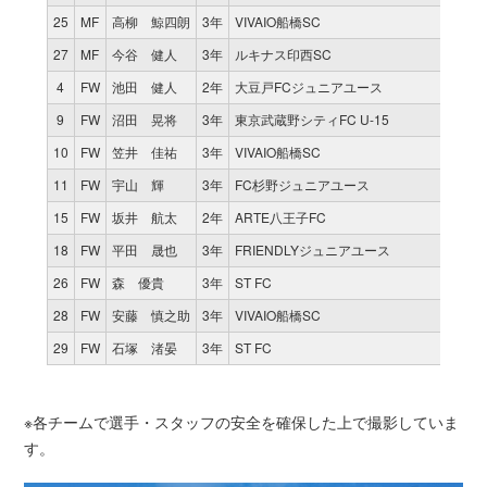
25
MF
高柳 鯨四朗
3年
VIVAIO船橋SC
27
MF
今谷 健人
3年
ルキナス印西SC
4
FW
池田 健人
2年
大豆戸FCジュニアユース
9
FW
沼田 晃将
3年
東京武蔵野シティFC U-15
10
FW
笠井 佳祐
3年
VIVAIO船橋SC
11
FW
宇山 輝
3年
FC杉野ジュニアユース
15
FW
坂井 航太
2年
ARTE八王子FC
18
FW
平田 晟也
3年
FRIENDLYジュニアユース
26
FW
森 優貴
3年
ST FC
28
FW
安藤 慎之助
3年
VIVAIO船橋SC
29
FW
石塚 渚晏
3年
ST FC
※各チームで選手・スタッフの安全を確保した上で撮影していま
す。