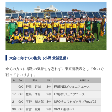
大会に向けての抱負（小野 貴裕監督）
全ての方々に感謝の気持ちを忘れずに東京都代表として全力で
戦ってまいります。
No.
Pos.
選手名
学年
前所属チーム
1
GK
野田 好誠
3年
FRIENDLYジュニアユース
17
GK
笠島 李月
2年
FC杉野ジュニアユース
21
GK
宇野 瑚太郎
3年
NPO法人ワセダクラブForza'02
30
GK
有吉 航希
2年
VIVAIO船橋SC