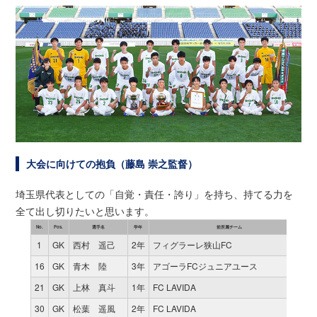
大会に向けての抱負（藤島 崇之監督）
埼玉県代表としての「自覚・責任・誇り」を持ち、持てる力を
全て出し切りたいと思います。
No.
Pos.
選手名
学年
前所属チーム
1
GK
西村 遥己
2年
フィグラーレ狭山FC
16
GK
青木 陸
3年
アゴーラFCジュニアユース
21
GK
上林 真斗
1年
FC LAVIDA
30
GK
松葉 遥風
2年
FC LAVIDA