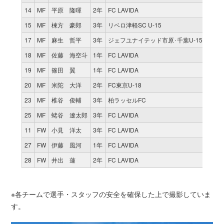
14
MF
平原 隆暉
2年
FC LAVIDA
15
MF
棟方 豪郎
3年
リベロ津軽SC U-15
17
MF
麻生 哲平
3年
ジェフユナイテッド市原･千葉U-15
18
MF
佐藤 海空斗
1年
FC LAVIDA
19
MF
篠田 翼
1年
FC LAVIDA
20
MF
米陀 大洋
2年
FC東京U-18
23
MF
椎谷 俊輔
3年
柏ラッセルFC
25
MF
蛯谷 遼太郎
3年
FC LAVIDA
11
FW
小見 洋太
3年
FC LAVIDA
27
FW
伊藤 風河
1年
FC LAVIDA
28
FW
井出 蓮
2年
FC LAVIDA
※各チームで選手・スタッフの安全を確保した上で撮影していま
す。