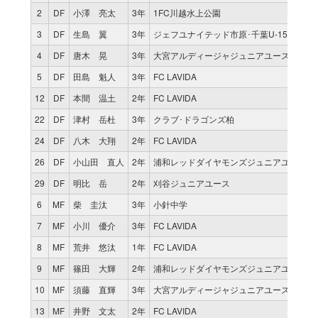
2
DF
小澤 亮太
3年
1FC川越水上公園
3
DF
生島 翼
3年
ジェフユナイテッド市原･千葉U-15
4
DF
唐木 晃
3年
大宮アルディージャジュニアユース
5
DF
田島 魁人
3年
FC LAVIDA
12
DF
本間 温土
2年
FC LAVIDA
22
DF
津村 岳杜
3年
クラブ･ドラゴンズ柏
24
DF
八木 大翔
2年
FC LAVIDA
26
DF
小山田 直人
2年
浦和レッドダイヤモンズジュニアユース
29
DF
明比 岳
2年
刈谷ジュニアユース
6
MF
柴 圭汰
3年
小針中学
7
MF
小川 優介
3年
FC LAVIDA
8
MF
荒井 悠汰
1年
FC LAVIDA
9
MF
篠田 大輝
2年
浦和レッドダイヤモンズジュニアユース
10
MF
須藤 直輝
3年
大宮アルディージャジュニアユース
13
MF
井野 文太
2年
FC LAVIDA